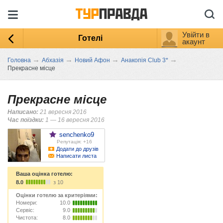
Увійти в
Готелі
акаунт
→
→
→
→
Головна
Абхазія
Новий Афон
Анакопія Club 3*
Прекрасне місце
Прекрасне місце
Написано:
21 вересня 2016
Час поїздки:
1 — 16 вересня 2016
senchenko9
Репутація: +16
Додати до друзів
Написати листа
Ваша оцінка готелю:
8.0
з 10
Оцінки готелю за критеріями:
Номери:
10.0
Сервіс:
9.0
Чистота:
8.0