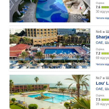
Оцінка
7.6
30 відгук
52 фото
Читати від
№6 в Ш
Sharja
ОАЕ
,
Ш
Оцінка
7.2
69 відгук
24 фото
Читати від
№7 в Ш
Lou' L
ОАЕ
,
Ш
Оцінка
7.5
28 відгук