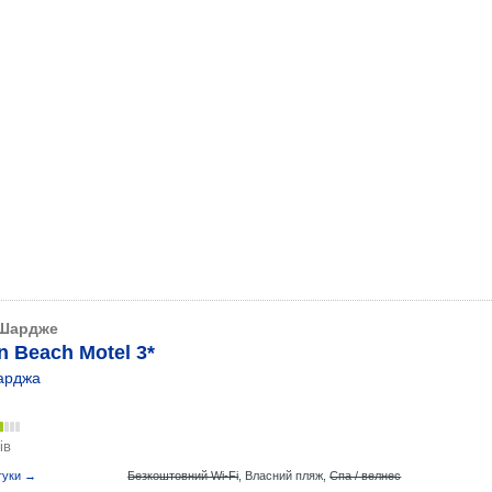
Шардже
n Beach Motel 3*
арджа
ів
гуки →
Безкоштовний Wi-Fi
,
Власний пляж,
Спа / велнес