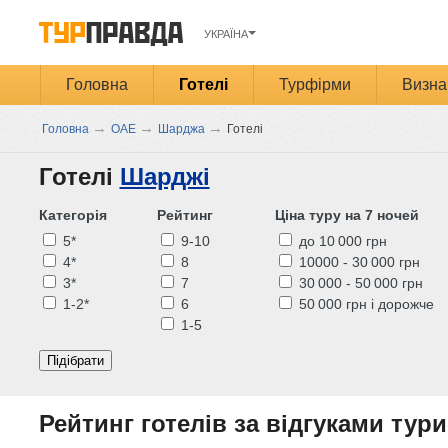
УКРАЇНА
Головна
Готелі
Турфірми
Визна
→
→
→
Головна
ОАЕ
Шарджа
Готелі
Готелі
Шарджі
Категорія
Рейтинг
Ціна туру на 7 ночей
5*
9-10
до 10 000 грн
4*
8
10000 - 30 000 грн
3*
7
30 000 - 50 000 грн
1-2*
6
50 000 грн і дорожче
1-5
Підібрати
Рейтинг готелів за відгуками тури