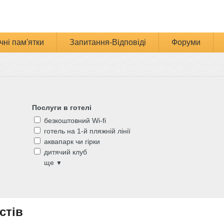
чні пам'ятки
Запитання-Відповіді
Форуми
Послуги в готелі
безкоштовний Wi-fi
готель на 1-й пляжній лінії
аквапарк чи гірки
дитячий клуб
ще
▼
стів