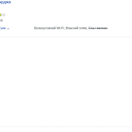
арджа
ів
гуки →
Безкоштовний Wi-Fi,
Власний пляж,
Спа / велнес