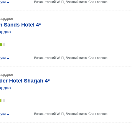
гуки →
Безкоштовний Wi-Fi,
Власний пляж,
Спа / велнес
ардже
n Sands Hotel 4*
арджа
гуки →
Безкоштовний Wi-Fi,
Власний пляж
,
Спа / велнес
ардже
er Hotel Sharjah 4*
арджа
гуки →
Безкоштовний Wi-Fi,
Власний пляж
,
Спа / велнес