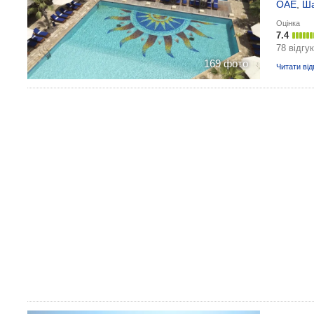
ОАЕ
,
Ш
Оцінка
7.4
78 відгук
169 фото
Читати від