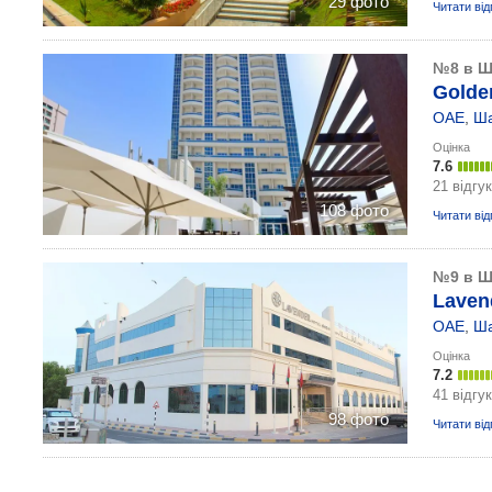
29 фото
Читати від
№8 в Ш
Golde
ОАЕ
,
Ш
Оцінка
7.6
21 відгук
108 фото
Читати від
№9 в Ш
Lavend
ОАЕ
,
Ш
Оцінка
7.2
41 відгук
98 фото
Читати від