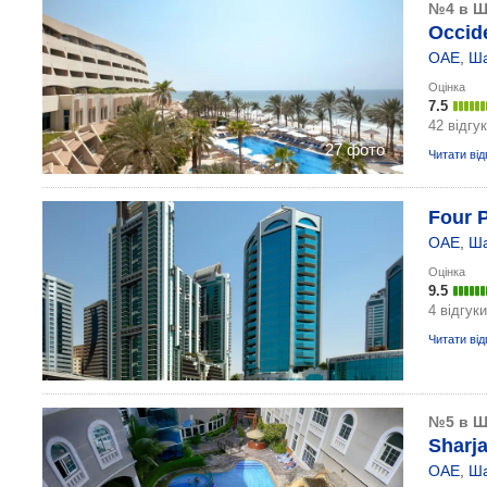
№4 в Ш
Occide
ОАЕ
,
Ш
Оцінка
7.5
42 відгу
27 фото
Читати від
Four P
ОАЕ
,
Ш
Оцінка
9.5
4 відгуки
Читати від
№5 в Ш
Sharja
ОАЕ
,
Ш