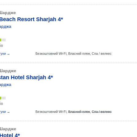
Шардже
Beach Resort Sharjah 4*
арджа
ів
гуки →
Безкоштовний Wi-Fi,
Власний пляж,
Спа / велнес
Шардже
tan Hotel Sharjah 4*
арджа
ів
гуки →
Безкоштовний Wi-Fi,
Власний пляж
,
Спа / велнес
Шардже
Hotel 4*