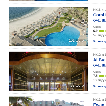
№11 в 
Coral 
ОАЕ
,
Ш
Оцінка
6.9
57 відгук
101 фото
Читати від
№12 в 
Al Bus
ОАЕ
,
Ш
Оцінка
7.5
18 відгук
37 фото
Читати від
№13 в 
Ewan 