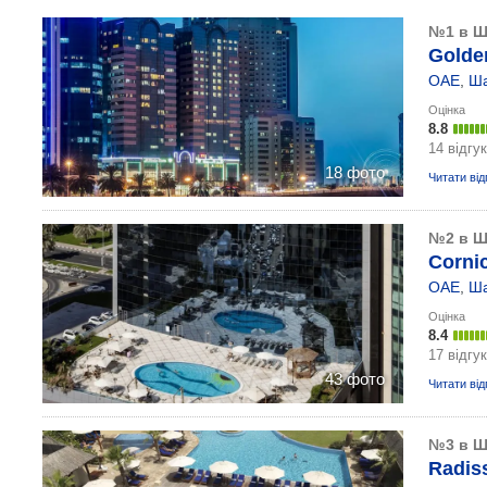
№1 в Ш
Golden
ОАЕ
,
Ш
Оцінка
8.8
14 відгук
18 фото
Читати від
№2 в Ш
Cornic
ОАЕ
,
Ш
Оцінка
8.4
17 відгук
43 фото
Читати від
№3 в Ш
Radiss