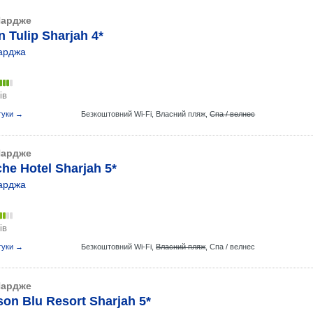
ардже
 Tulip Sharjah 4*
арджа
ів
гуки →
Безкоштовний Wi-Fi,
Власний пляж,
Спа / велнес
ардже
he Hotel Sharjah 5*
арджа
ів
гуки →
Безкоштовний Wi-Fi,
Власний пляж
,
Спа / велнес
ардже
on Blu Resort Sharjah 5*