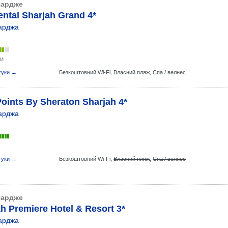
ардже
ntal Sharjah Grand 4*
арджа
ки
гуки →
Безкоштовний Wi-Fi,
Власний пляж,
Спа / велнес
oints By Sheraton Sharjah 4*
арджа
гуки →
Безкоштовний Wi-Fi,
Власний пляж
,
Спа / велнес
ардже
h Premiere Hotel & Resort 3*
арджа