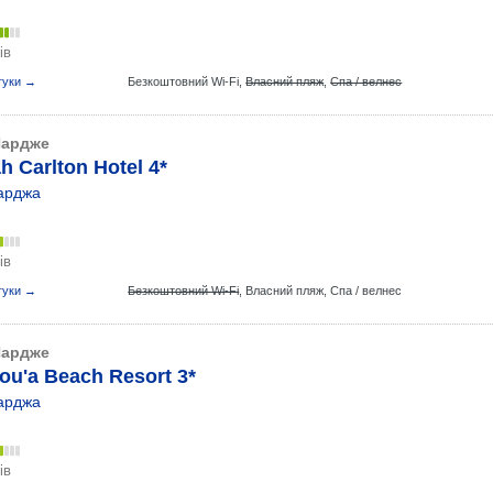
ів
гуки →
Безкоштовний Wi-Fi,
Власний пляж
,
Спа / велнес
ардже
h Carlton Hotel 4*
арджа
ів
гуки →
Безкоштовний Wi-Fi
,
Власний пляж,
Спа / велнес
ардже
ou'a Beach Resort 3*
арджа
ів