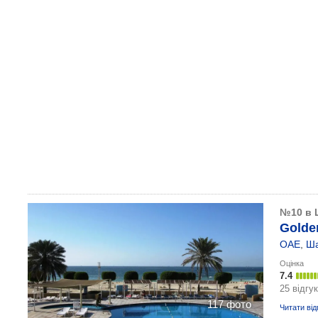
№10 в 
Golde
ОАЕ
,
Ш
Оцінка
7.4
25 відгук
117 фото
Читати від