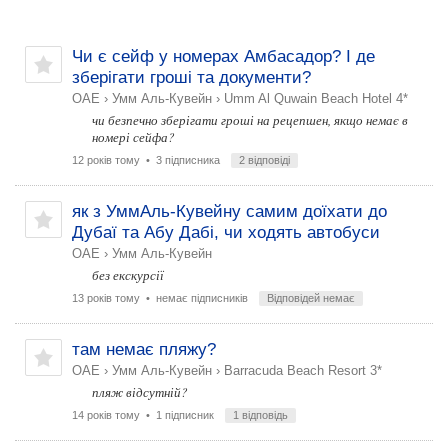
Чи є сейф у номерах Амбасадор? І де
зберігати гроші та документи?
ОАЕ
›
Умм Аль-Кувейн
›
Umm Al Quwain Beach Hotel 4*
чи безпечно зберігати гроші на рецепшен, якщо немає в
номері сейфа?
12 років тому
• 3 підписника
2 відповіді
як з УммАль-Кувейну самим доїхати до
Дубаї та Абу Дабі, чи ходять автобуси
ОАЕ
›
Умм Аль-Кувейн
без екскурсії
13 років тому
• немає підписників
Відповідей немає
там немає пляжу?
ОАЕ
›
Умм Аль-Кувейн
›
Barracuda Beach Resort 3*
пляж відсутній?
14 років тому
• 1 підписник
1 відповідь