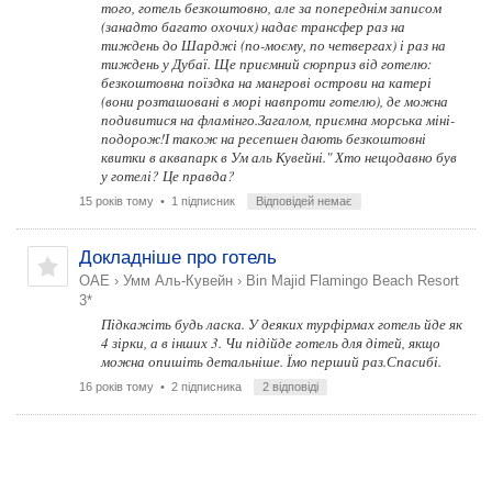
того, готель безкоштовно, але за попереднім записом
(занадто багато охочих) надає трансфер раз на
тиждень до Шарджі (по-моєму, по четвергах) і раз на
тиждень у Дубаї. Ще приємний сюрприз від готелю:
безкоштовна поїздка на мангрові острови на катері
(вони розташовані в морі навпроти готелю), де можна
подивитися на фламінго.Загалом, приємна морська міні-
подорож!І також на ресепшен дають безкоштовні
квитки в аквапарк в Ум аль Кувейні." Хто нещодавно був
у готелі? Це правда?
15 років тому
• 1 підписник
Відповідей немає
Докладніше про готель
ОАЕ
›
Умм Аль-Кувейн
›
Bin Majid Flamingo Beach Resort
3*
Підкажіть будь ласка. У деяких турфірмах готель йде як
4 зірки, а в інших 3. Чи підійде готель для дітей, якщо
можна опишіть детальніше. Їмо перший раз.Спасибі.
16 років тому
• 2 підписника
2 відповіді