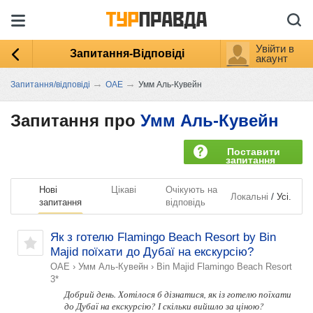
Увійти в
Запитання-Відповіді
акаунт
→
→
Запитання/відповіді
ОАЕ
Умм Аль-Кувейн
Запитання про
Умм Аль-Кувейн
Поставити
запитання
Нові
Цікаві
Очікують на
/
Локальні
Усі.
запитання
відповідь
Як з готелю Flamingo Beach Resort by Bin
Majid поїхати до Дубаї на екскурсію?
ОАЕ
›
Умм Аль-Кувейн
›
Bin Majid Flamingo Beach Resort
3*
Добрий день. Хотілося б дізнатися, як із готелю поїхати
до Дубаї на екскурсію? І скільки вийшло за ціною?