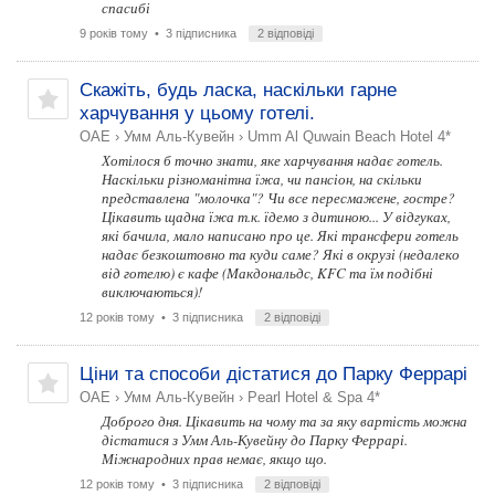
спасибі
9 років тому
• 3 підписника
2 відповіді
Скажіть, будь ласка, наскільки гарне
харчування у цьому готелі.
ОАЕ
›
Умм Аль-Кувейн
›
Umm Al Quwain Beach Hotel 4*
Хотілося б точно знати, яке харчування надає готель.
Наскільки різноманітна їжа, чи пансіон, на скільки
представлена ​​"молочка"? Чи все пересмажене, гостре?
Цікавить щадна їжа т.к. їдемо з дитиною... У відгуках,
які бачила, мало написано про це. Які трансфери готель
надає безкоштовно та куди саме? Які в окрузі (недалеко
від готелю) є кафе (Макдональдс, KFC та їм подібні
виключаються)!
12 років тому
• 3 підписника
2 відповіді
Ціни та способи дістатися до Парку Феррарі
ОАЕ
›
Умм Аль-Кувейн
›
Pearl Hotel & Spa 4*
Доброго дня. Цікавить на чому та за яку вартість можна
дістатися з Умм Аль-Кувейну до Парку Феррарі.
Міжнародних прав немає, якщо що.
12 років тому
• 3 підписника
2 відповіді