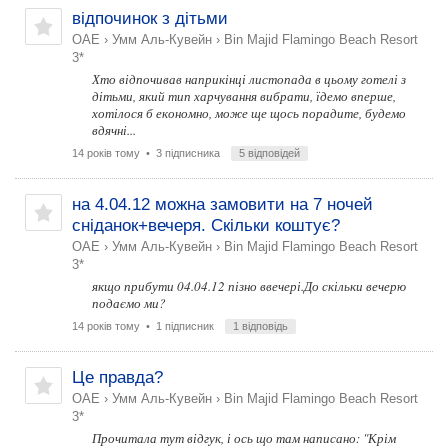
відпочинок з дітьми
ОАЕ
›
Умм Аль-Кувейн
›
Bin Majid Flamingo Beach Resort
3*
Хто відпочивав наприкінці листопада в цьому готелі з
дітьми, який тип харчування вибрати, їдемо вперше,
хотілося б економно, може ще щось порадите, будемо
вдячні...
14 років тому
• 3 підписника
5 відповідей
на 4.04.12 можна замовити на 7 ночей
сніданок+вечеря. Скільки коштує?
ОАЕ
›
Умм Аль-Кувейн
›
Bin Majid Flamingo Beach Resort
3*
якщо прибути 04.04.12 пізно ввечері.До скільки вечерю
подаємо ми?
14 років тому
• 1 підписник
1 відповідь
Це правда?
ОАЕ
›
Умм Аль-Кувейн
›
Bin Majid Flamingo Beach Resort
3*
Прочитала тут відгук, і ось що там написано: "Крім