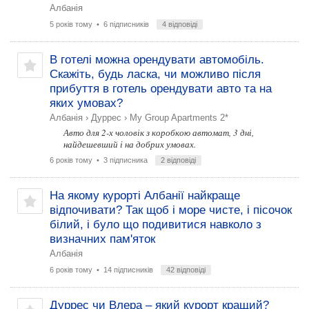
Албанія
5 років тому
• 6 підписників
4 відповіді
В готелі можна орендувати автомобіль.
Скажіть, будь ласка, чи можливо після
прибуття в готель орендувати авто та на
яких умовах?
Албанія
›
Дуррес
›
My Group Apartments 2*
Авто для 2-х чоловік з коробкою автомат, 3 дні,
найдешевший і на добрих умовах.
6 років тому
• 3 підписника
2 відповіді
На якому курорті Албанії найкраще
відпочивати? Так щоб і море чисте, і пісочок
білий, і було що подивитися навколо з
визначних пам'яток
Албанія
6 років тому
• 14 підписників
42 відповіді
Дуррес чи Влера – який курорт кращий?