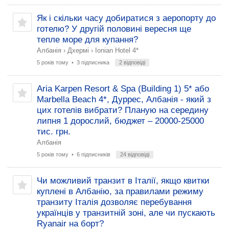
Як і скільки часу добиратися з аеропорту до
готелю? У другій половині вересня ще
тепле море для купання?
Албанія
›
Дхермі
›
Ionian Hotel 4*
5 років тому
• 3 підписника
2 відповіді
Aria Karpen Resort & Spa (Building 1) 5* або
Marbella Beach 4*, Дуррес, Албанія - який з
цих готелів вибрати? Планую на середину
липня 1 дорослий, бюджет – 20000-25000
тис. грн.
Албанія
5 років тому
• 6 підписників
24 відповіді
Чи можливий транзит в Італії, якщо квитки
куплені в Албанію, за правилами режиму
транзиту Італія дозволяє перебування
українців у транзитній зоні, але чи пускають
Ryanair на борт?