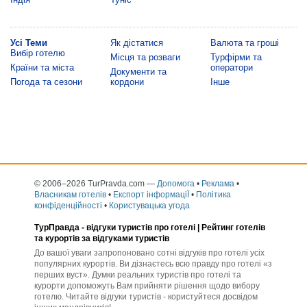
Усі Теми
Як дістатися
Валюта та гроші
Вибір готелю
Місця та розваги
Турфірми та
Країни та міста
оператори
Документи та
Погода та сезони
кордони
Інше
© 2006–2026 TurPravda.com
—
Допомога
•
Реклама
•
Власникам готелів
•
Експорт інформаціЇ
•
Політика
конфіденційності
•
Користувацька угода
ТурПравда -
відгуки туристів про готелі
| Рейтинг готелів
та курортів за відгуками туристів
До вашої уваги запропоновано сотні відгуків про готелі усіх
популярних курортів. Ви дізнаєтесь всю правду про готелі «з
перших вуст». Думки реальних туристів про готелі та
курорти допоможуть Вам прийняти рішення щодо вибору
готелю. Читайте відгуки туристів - користуйтеся досвідом