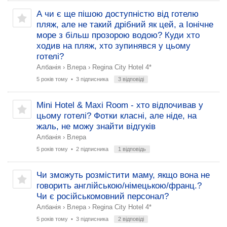
А чи є ще пішою доступністю від готелю
пляж, але не такий дрібний як цей, а Іонічне
море з більш прозорою водою? Куди хто
ходив на пляж, хто зупинявся у цьому
готелі?
Албанія
›
Влера
›
Regina City Hotel 4*
5 років тому
• 3 підписника
3 відповіді
Mini Hotel & Maxi Room - хто відпочивав у
цьому готелі? Фотки класні, але ніде, на
жаль, не можу знайти відгуків
Албанія
›
Влера
5 років тому
• 2 підписника
1 відповідь
Чи зможуть розмістити маму, якщо вона не
говорить англійською/німецькою/франц.?
Чи є російськомовний персонал?
Албанія
›
Влера
›
Regina City Hotel 4*
5 років тому
• 3 підписника
2 відповіді