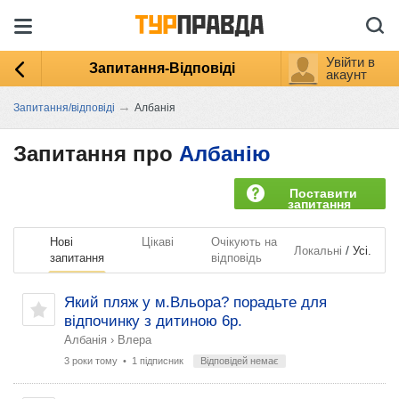
Увійти в
Запитання-Відповіді
акаунт
→
Запитання/відповіді
Албанія
Запитання про
Албанію
Поставити
запитання
Нові
Цікаві
Очікують на
/
Локальні
Усі.
запитання
відповідь
Який пляж у м.Вльора? порадьте для
відпочинку з дитиною 6р.
Албанія
›
Влера
3 роки тому
• 1 підписник
Відповідей немає