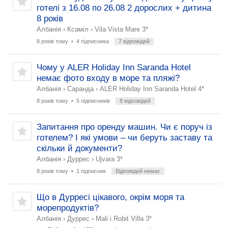
готелі з 16.08 по 26.08 2 дорослих + дитина
8 років
Албанія
›
Ксаміл
›
Vila Vista Mare 3*
8 років тому
• 4 підписника
7 відповідей
Чому у ALER Holiday Inn Saranda Hotel
немає фото входу в море та пляжі?
Албанія
›
Саранда
›
ALER Holiday Inn Saranda Hotel 4*
8 років тому
• 5 підписників
8 відповідей
Запитання про оренду машин. Чи є поруч із
готелем? І які умови – чи беруть заставу та
скільки й документи?
Албанія
›
Дуррес
›
Ujvara 3*
8 років тому
• 1 підписник
Відповідей немає
Що в Дурресі цікавого, окрім моря та
морепродуктів?
Албанія
›
Дуррес
›
Mali i Robit Villa 3*