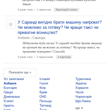
дякую
9 років тому
• 1 підписник
Відповідей немає
У Саранді вигідно брати машину напрокат?
Чи можливо за готівку? Чи краще таксі чи
приватне візництво?
Албанія
›
Саранда
Підкажіть будь ласка! У саранді вигідно брати машину
на прокат та можливо за готівку? Чи краще таксі, чи
приватне візництво? Спасибі.
9 років тому
• 5 підписників
4 відповіді
Показати ще »
Усі запитання
Іспанія
Туреччина
Албанія
Італія
Україна
Болгарія
Кіпр
Хорватія
Греція
Крим
Чехія
Домінікана
ОАЕ
Чорногорія
Єгипет
Польща
Шрі-Ланка
Ізраїль
Таїланд
ще
▼
Індія
Туніс