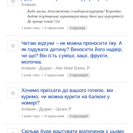
Албанія
Будь ласка, допоможіть із вибором курорту! Коротко
дайте порівняльну характеристику двох цих курортів)))
Де краще пляж?))))
7 років тому
• 6 підписників
3 відповіді
Читаю відгуки – не можна проносити їжу. А
як годувати дитину? Виносити його надвір,
чи що? Він їсть суміші, каші, фрукти,
молочка.
Албанія
›
Дуррес
›
Aler Hotel Durres 3*
7 років тому
• 5 підписників
6 відповідей
Хочемо приїхати до вашого готелю. ми
куримо. чи можна курити на балконі у
номері?
Албанія
›
Дуррес
›
Ujvara 3*
7 років тому
• 8 підписників
9 відповідей
Скільки буде коштувати відпочинок у цьому