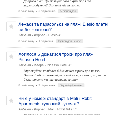
Доброго дня! Що там цікавого окрім моря та
морепродуктів? Визначні місця тощо.
8 років тому
• 6 підписників
5 відповідей
Лежаки та парасольки на пляжі Elesio платні
чи безкоштовні?
Албанія
›
Дуррес
›
Elesio 4*
8 років тому
• 1 підписник
Відповідей немає
Хотілося б дізнатися трохи про пляж
Picasso Hotel
Албанія
›
Влера
›
Picasso Hotel 4*
Здрастуйте, хотілося б дізнатися трохи про пляж.
Піщаний або гальковий, власний чи ні, лежаки, парасолі
безкоштовно та яка чистота пляжу
8 років тому
• 2 підписника
Відповідей немає
Чи є у номері стандарт в Mali i Robit
Apartments кухонний куточок?
Албанія
›
Дуррес
›
Mali i Robit Villa 3*
Доброго дня, є в номері стандарт кухонний куточок.