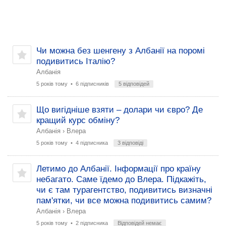
Чи можна без шенгену з Албанії на поромі
подивитись Італію?
Албанія
5 років тому
• 6 підписників
5 відповідей
Що вигідніше взяти – долари чи євро? Де
кращий курс обміну?
Албанія
›
Влера
5 років тому
• 4 підписника
3 відповіді
Летимо до Албанії. Інформації про країну
небагато. Саме їдемо до Влера. Підкажіть,
чи є там турагентство, подивитись визначні
пам'ятки, чи все можна подивитись самим?
Албанія
›
Влера
5 років тому
• 2 підписника
Відповідей немає