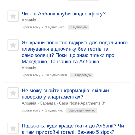
Чи є в Албанії клуби віндсерфінгу?
Албанія
5 років тому
• 3 підписника
1 відповідь
Які країни повністю відкриті для подальшого
планування відпочинку без тестів та
самоізоляції? Поки що знаю тільки про
Македонію, Танзанію та Албанію
Албанія
5 років тому
• 10 підписників
31 відповідь
Не можу знайти інформацію: скільки
поверхів у апартаментах?
Албанія
›
Саранда
›
Casa Noste Apartments 3*
5 років тому
• 1 підписник
Відповідей немає
Підкажіть, куди краще їхати до Албанії? Чи
є там пристойні готелі, бажано 5 зірок?