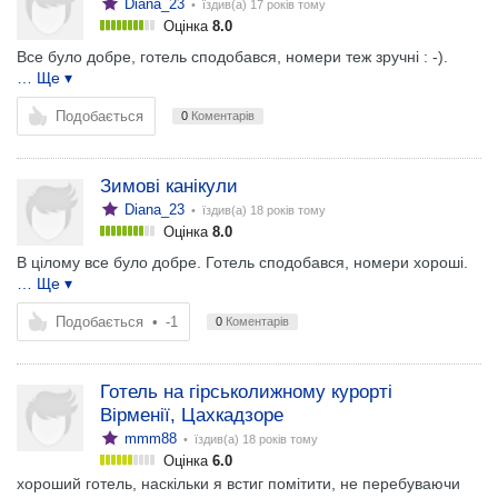
Diana_23
• їздив(а)
17 років тому
Оцінка
8.0
Все було добре, готель сподобався, номери теж зручні : -).
… Ще ▾
Подобається
0
Коментарів
Зимові канікули
Diana_23
• їздив(а)
18 років тому
Оцінка
8.0
В цілому все було добре. Готель сподобався, номери хороші.
… Ще ▾
Подобається
•
-1
0
Коментарів
Готель на гірськолижному курорті
Вірменії, Цахкадзоре
mmm88
• їздив(а)
18 років тому
Оцінка
6.0
хороший готель, наскільки я встиг помітити, не перебуваючи