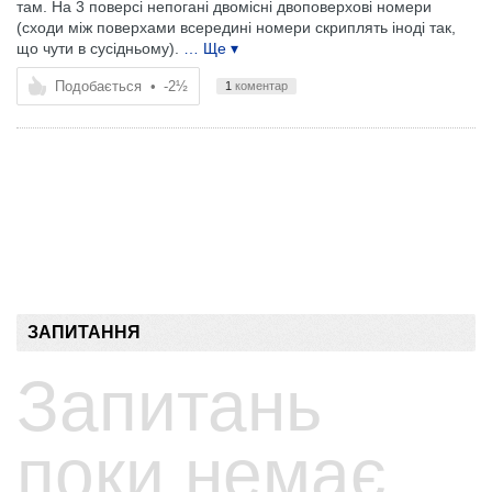
там. На 3 поверсі непогані двомісні двоповерхові номери
(сходи між поверхами всередині номери скриплять іноді так,
що чути в сусідньому).
… Ще ▾
Подобається
•
-2½
1
коментар
ЗАПИТАННЯ
Запитань
поки немає