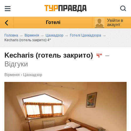
Увійти в
Готелі
акаунт
→
→
→
→
Головна
Вірменія
Цахкадзор
Готелі Цахкадзора
Kecharis (готель закрито) 4*
Kecharis (готель закрито)
–
Відгуки
Вірменія
›
Цахкадзор