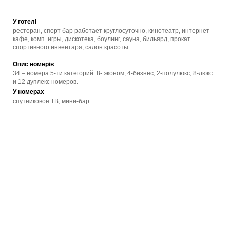
У готелі
ресторан, спорт бар работает круглосуточно, кинотеатр, интернет–
кафе, комп. игры, дискотека, боулинг, сауна, бильярд, прокат
спортивного инвентаря, салон красоты.
Опис номерів
34 – номера 5-ти категорий. 8- эконом, 4-бизнес, 2-полулюкс, 8-люкс
и 12 дуплекс номеров.
У номерах
спутниковое ТВ, мини-бар.