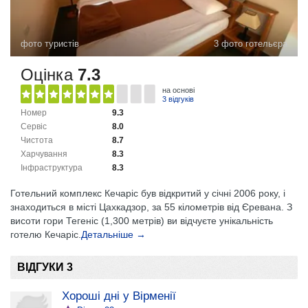
фото туристів
3 фото готельєра
Оцінка
7.3
на основі
3 відгуків
Номер
9.3
Сервіс
8.0
Чистота
8.7
Харчування
8.3
Інфраструктура
8.3
Готельний комплекс Кечаріс був відкритий у січні 2006 року, і
знаходиться в місті Цахкадзор, за 55 кілометрів від Єревана. З
висоти гори Тегеніс (1,300 метрів) ви відчуєте унікальність
готелю Кечаріс.
Детальніше →
ВІДГУКИ 3
Хороші дні у Вірменії