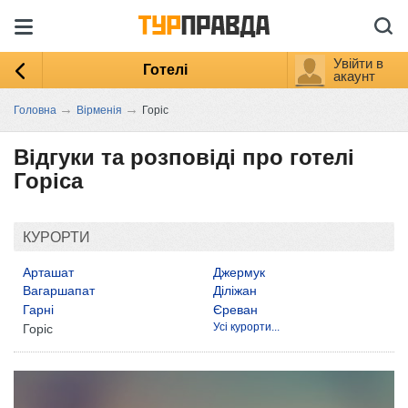
Увійти в
Готелі
акаунт
→
→
Головна
Вірменія
Горіс
Відгуки та розповіді про готелі
Горіса
КУРОРТИ
Арташат
Джермук
Вагаршапат
Діліжан
Гарні
Єреван
Усі курорти...
Горіс