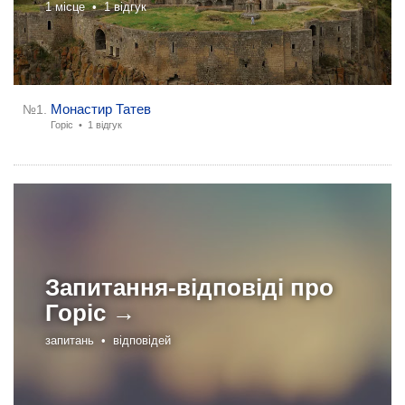
1 місце •
1 відгук
Монастир Татев
№1.
Горіс •
1 відгук
Запитання-відповіді про
Горіс →
запитань •
відповідей