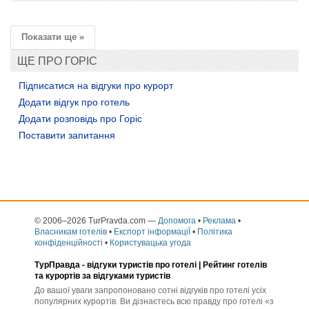
додати розповідь
Показати ще »
ЩЕ ПРО ГОРІС
Підписатися на відгуки про курорт
Додати відгук про готель
Додати розповідь про Горіс
Поставити запитання
© 2006–2026 TurPravda.com
—
Допомога
•
Реклама
•
Власникам готелів
•
Експорт інформаціЇ
•
Політика
конфіденційності
•
Користувацька угода
ТурПравда -
відгуки туристів про готелі
| Рейтинг готелів
та курортів за відгуками туристів
До вашої уваги запропоновано сотні відгуків про готелі усіх
популярних курортів. Ви дізнаєтесь всю правду про готелі «з