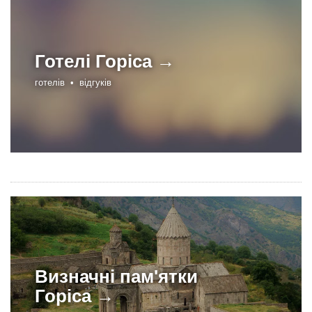
Готелі
Горіса →
готелів •
відгуків
Визначні пам'ятки
Горіса →