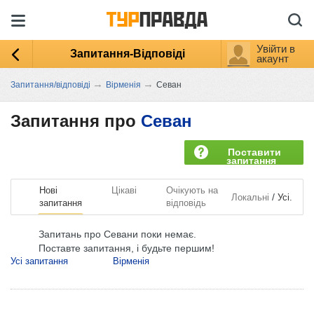
Увійти в
Запитання-Відповіді
акаунт
→
→
Запитання/відповіді
Вірменія
Севан
Запитання про
Севан
Поставити
запитання
Нові
Цікаві
Очікують на
/
Локальні
Усі.
запитання
відповідь
Запитань про Севани поки немає.
Поставте запитання, і будьте першим!
Усі запитання
Вірменія