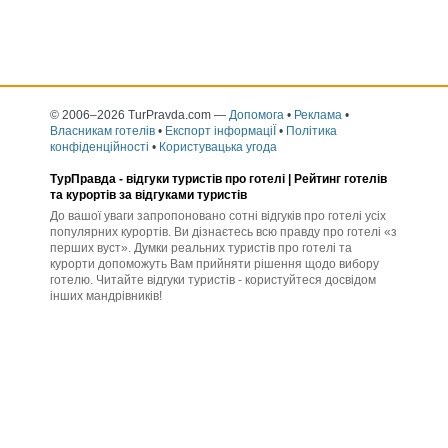
© 2006–2026 TurPravda.com
—
Допомога
•
Реклама
•
Власникам готелів
•
Експорт інформаціЇ
•
Політика
конфіденційності
•
Користувацька угода
ТурПравда -
відгуки туристів про готелі
| Рейтинг готелів
та курортів за відгуками туристів
До вашої уваги запропоновано сотні відгуків про готелі усіх
популярних курортів. Ви дізнаєтесь всю правду про готелі «з
перших вуст». Думки реальних туристів про готелі та
курорти допоможуть Вам прийняти рішення щодо вибору
готелю. Читайте відгуки туристів - користуйтеся досвідом
інших мандрівників!