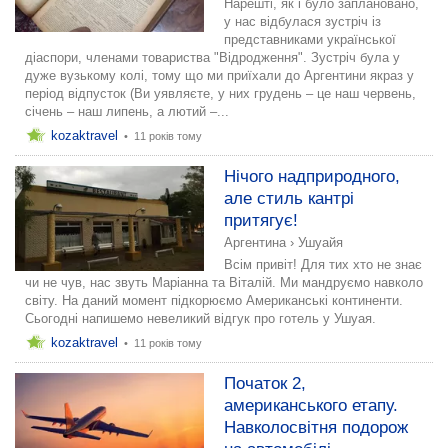
Нарешті, як і було заплановано,
у нас відбулася зустріч із
представниками української
діаспори, членами товариства "Відродження". Зустріч була у
дуже вузькому колі, тому що ми приїхали до Аргентини якраз у
період відпусток (Ви уявляєте, у них грудень – це наш червень,
січень – наш липень, а лютий –...
kozaktravel
•
11 років тому
Нічого надприродного,
але стиль кантрі
притягує!
Аргентина
›
Ушуайя
Всім привіт! Для тих хто не знає
чи не чув, нас звуть Маріанна та Віталій. Ми мандруємо навколо
світу. На даний момент підкорюємо Американські континенти.
Сьогодні напишемо невеликий відгук про готель у Ушуая.
kozaktravel
•
11 років тому
Початок 2,
американського етапу.
Навколосвітня подорож