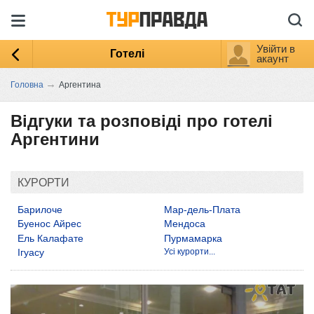
Увійти в
Готелі
акаунт
→
Головна
Аргентина
Відгуки та розповіді про готелі
Аргентини
КУРОРТИ
Барилоче
Мар-дель-Плата
Буенос Айрес
Мендоса
Ель Калафате
Пурмамарка
Ігуасу
Усі курорти...