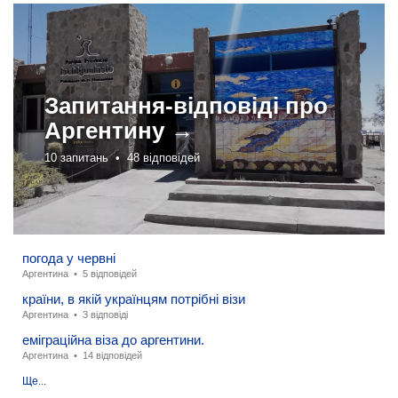
Запитання-відповіді про
Аргентину →
10 запитань •
48 відповідей
погода у червні
Аргентина
•
5 відповідей
країни, в якій українцям потрібні візи
Аргентина
•
3 відповіді
еміграційна віза до аргентини.
Аргентина
•
14 відповідей
Ще...