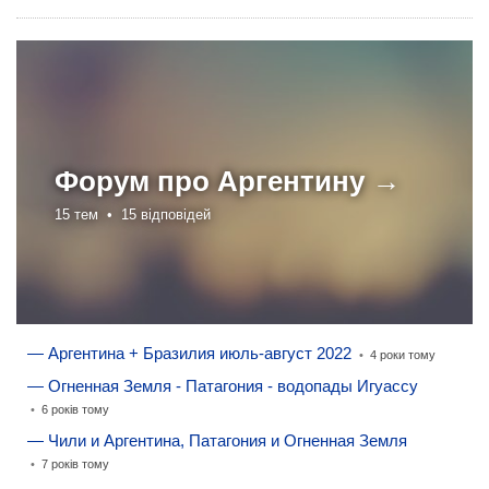
Форум про
Аргентину →
15 тем •
15 відповідей
— Аргентина + Бразилия июль-август 2022
•
4 роки тому
— Огненная Земля - Патагония - водопады Игуассу
•
6 років тому
— Чили и Аргентина, Патагония и Огненная Земля
•
7 років тому