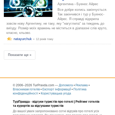
Аргентина
›
Буенос Айрес
Все добре колись закінчується.
Так закінчився і тур у Буенос-
Айрес. Я справді відкрила
зовсім нову Аргентину, не таку, яку "нагуглила" за тиждень до
виїзду. Розмір моїх вражень не міститься в діапазоні слів круто,
класно, кльово.
natayurchuk
•
12 років тому
Показати ще »
© 2006–2026 TurPravda.com
—
Допомога
•
Реклама
•
Власникам готелів
•
Експорт інформаціЇ
•
Політика
конфіденційності
•
Користувацька угода
ТурПравда -
відгуки туристів про готелі
| Рейтинг готелів
та курортів за відгуками туристів
До вашої уваги запропоновано сотні відгуків про готелі усіх