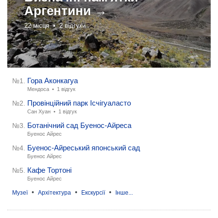
Аргентини →
22 місця •
2 відгуки
Гора Аконкагуа
№1.
Мендоса •
1 відгук
Провінційний парк Ісчігуаласто
№2.
Сан Хуан •
1 відгук
Ботанічний сад Буенос-Айреса
№3.
Буенос Айрес
Буенос-Айреський японський сад
№4.
Буенос Айрес
Кафе Тортоні
№5.
Буенос Айрес
•
•
•
Музеї
Архітектура
Екскурсії
Інше...