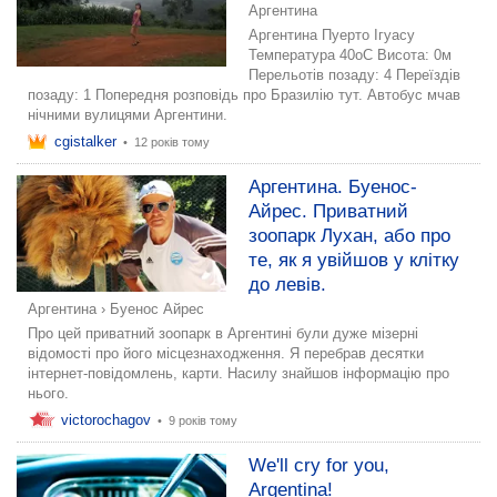
Аргентина
Аргентина Пуерто Ігуасу
Температура 40oC Висота: 0м
Перельотів позаду: 4 Переїздів
позаду: 1 Попередня розповідь про Бразилію тут. Автобус мчав
нічними вулицями Аргентини.
cgistalker
•
12 років тому
Аргентина. Буенос-
Айрес. Приватний
зоопарк Лухан, або про
те, як я увійшов у клітку
до левів.
Аргентина
›
Буенос Айрес
Про цей приватний зоопарк в Аргентині були дуже мізерні
відомості про його місцезнаходження. Я перебрав десятки
інтернет-повідомлень, карти. Насилу знайшов інформацію про
нього.
victorochagov
•
9 років тому
We'll cry for you,
Argentina!