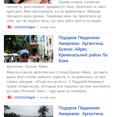
Одним словом, я втратив
пильність, розслабився і вдарився в танці. Аргентина та танго,
одне ціле. Мені пропонували, а я не відмовлявся. Вирішив
пригадати щось далеке. Танцівниці мене так притискали до
себе, що так недовго було і до гріха дійти просто на людях.
victorochagov
•
9 років тому
Подорож Південною
Америкою. Аргентина.
Буенос-Айрес.
Кримінальний район Ла
Бока.
Аргентина
›
Буенос Айрес
Живучи в центрі аргентинської столиці Буенос-Айрес, де навіть
вдень біля готелів грабують туристів, я, не дивлячись на свої
страхи, виходив і об'їхав все це місто. У Південній Америці я
провів чотири місяці, об'їхавши всю південну частину континенту
до самої Вогняної Землі, і ніде мене не пограбува...
victorochagov
•
9 років тому
Подорож Південною
Америкою. Аргентина