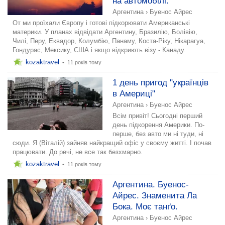
на автомобілі.
Аргентина
›
Буенос Айрес
От ми проїхали Європу і готові підкорювати Американські
материки. У планах відвідати Аргентину, Бразилію, Болівію,
Чилі, Перу, Еквадор, Колумбію, Панаму, Коста-Ріку, Нікарагуа,
Гондурас, Мексику, США і якщо відкриють візу - Канаду.
kozaktravel
•
11 років тому
1 день пригод "українців
в Америці"
Аргентина
›
Буенос Айрес
Всім привіт! Сьогодні перший
день підкорення Америки. По-
перше, без авто ми ні туди, ні
сюди. Я (Віталій) зайняв найкращий офіс у своєму житті. І почав
працювати. До речі, не все так безхмарно.
kozaktravel
•
11 років тому
Аргентина. Буенос-
Айрес. Знаменита Ла
Бока. Моє танґо.
Аргентина
›
Буенос Айрес