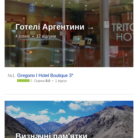
Готелі
Аргентини →
4 готелі •
17 відгуків
Gregorio I Hotel Boutique 3*
№1.
Оцінка
8.0
•
1 відгук
Визначні пам'ятки