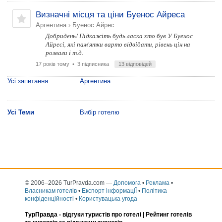
Визначні місця та ціни Буенос Айреса
Аргентина
›
Буенос Айрес
Добридень! Підкажіть будь ласка хто був У Буенос
Айресі, які пам'ятки варто відвідати, рівень цін на
розваги і т.д.
17 років тому
• 3 підписника
13 відповідей
Усі запитання
Аргентина
Усі Теми
Вибір готелю
© 2006–2026 TurPravda.com
—
Допомога
•
Реклама
•
Власникам готелів
•
Експорт інформаціЇ
•
Політика
конфіденційності
•
Користувацька угода
ТурПравда -
відгуки туристів про готелі
| Рейтинг готелів