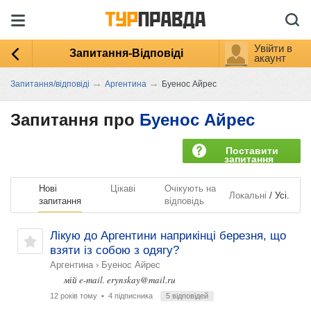
Увійти в
Запитання-Відповіді
акаунт
→
→
Запитання/відповіді
Аргентина
Буенос Айрес
Запитання про
Буенос Айрес
Поставити
запитання
Нові
Цікаві
Очікують на
/
Локальні
Усі.
запитання
відповідь
Лікую до Аргентини наприкінці березня, що
взяти із собою з одягу?
Аргентина
›
Буенос Айрес
мій e-mail.
erynskay@mail.ru
12 років тому
• 4 підписника
5 відповідей