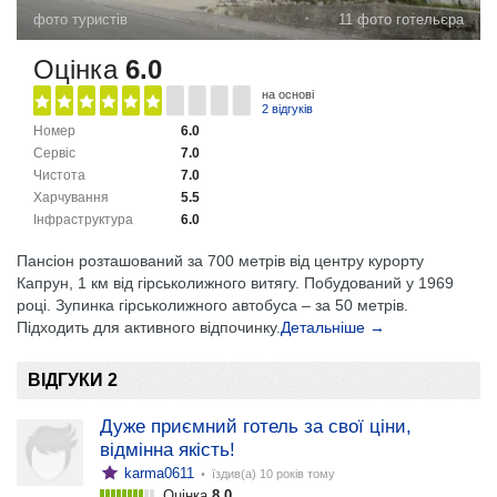
фото туристів
11 фото готельєра
Оцінка
6.0
на основі
2 відгуків
Номер
6.0
Сервіс
7.0
Чистота
7.0
Харчування
5.5
Інфраструктура
6.0
Пансіон розташований за 700 метрів від центру курорту
Капрун, 1 км від гірськолижного витягу. Побудований у 1969
році. Зупинка гірськолижного автобуса – за 50 метрів.
Підходить для активного відпочинку.
Детальніше →
ВІДГУКИ 2
Дуже приємний готель за свої ціни,
відмінна якість!
karma0611
• їздив(а)
10 років тому
Оцінка
8.0