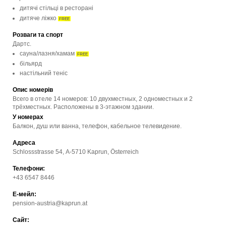
дитячі стільці в ресторані
дитяче ліжко
FREE
Розваги та спорт
Дартс.
сауна/лазня/хамам
FREE
більярд
настільний теніс
Опис номерів
Всего в отеле 14 номеров: 10 двухместных, 2 одноместных и 2
трёхместных. Расположены в 3-этажном здании.
У номерах
Балкон, душ или ванна, телефон, кабельное телевидение.
Адреса
Schlossstrasse 54, A-5710 Kaprun, Österreich
Телефони:
+43 6547 8446
Е-мейл:
pension-austria@kaprun.at
Сайт: