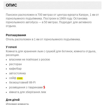
ОПИС
Пансион расположен в 700 метрах от центра курорта Капрун, 1 км от
горнолыжного подъёмника. Построен в 1969 году. Остановка
горнолыжного автобуса — в 50 метрах. Подходит для активного
отдыха.
Розташування
Отель расположен в 1 км от горнолыжного подъёмника.
У готелі
Комната для хранения лыж с сушкой для ботинок, комната отдыха,
ресепция.
власники не пов'язані з росією
ресторан
кафе/бар
автостоянка
сейф
FREE
безкоштовний Wi-Fi
$
розміщення з тваринами
кімната для зберігання лиж
Для дітей
Игровая комната.