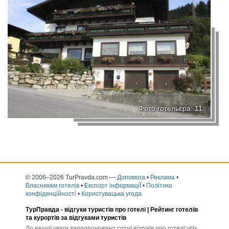
Фото готельєра: 11
© 2006–2026 TurPravda.com
—
Допомога
•
Реклама
•
Власникам готелів
•
Експорт інформаціЇ
•
Політика
конфіденційності
•
Користувацька угода
ТурПравда -
відгуки туристів про готелі
| Рейтинг готелів
та курортів за відгуками туристів
До вашої уваги запропоновано сотні відгуків про готелі усіх