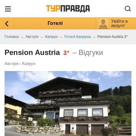
Увійти в
Готелі
акаунт
→
→
→
→
Головна
Австрія
Капрун
Готелі Капруна
Pension Austria 3*
Pension Austria
– Відгуки
Австрія
›
Капрун