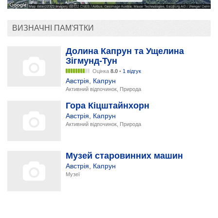
ВИЗНАЧНІ ПАМ'ЯТКИ
Долина Капрун та Ущелина
Зігмунд-Тун
Оцінка
8.0
•
1 відгук
Австрія
,
Капрун
Активний відпочинок, Природа
Гора Кіцштайнхорн
Австрія
,
Капрун
Активний відпочинок, Природа
Музей старовинних машин
Австрія
,
Капрун
Музеї