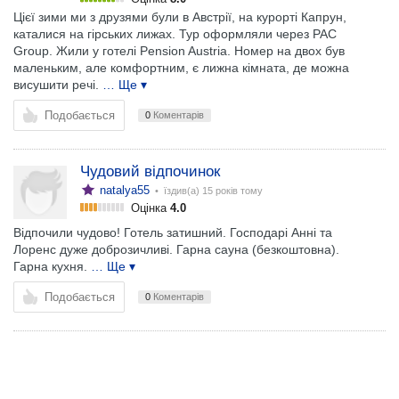
Цієї зими ми з друзями були в Австрії, на курорті Капрун,
каталися на гірських лижах. Тур оформляли через PAC
Group. Жили у готелі Pension Austria. Номер на двох був
маленьким, але комфортним, є лижна кімната, де можна
висушити речі.
… Ще ▾
Подобається
0
Коментарів
Чудовий відпочинок
natalya55
• їздив(а)
15 років тому
Оцінка
4.0
Відпочили чудово! Готель затишний. Господарі Анні та
Лоренс дуже доброзичливі. Гарна сауна (безкоштовна).
Гарна кухня.
… Ще ▾
Подобається
0
Коментарів