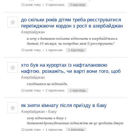
13 років тому
• 3 підписника
3 відповіді
до скільки років дітям треба реєструватися
переїжджаючи кордон з росії в азербайджан
Азербайджан
я хочу з дитиною поїхати відпочити в азербайджан а
дитині 10 місяців, чи потрібно мені її реєструвати?
13 років тому
• 1 підписник
1 відповідь
хто був на курортах із нафталановою
нафтою. розкажіть, чи варті вони того, щоб
Азербайджан
сподіваюся на відповідь
13 років тому
• 2 підписника
1 відповідь
як зняти кімнату після приїзду в баку
Азербайджан
›
Баку
хочу відпочити в баку з
дитиною(4роки)дешевше.підкажіть як це зробити.дякую
13 років тому
• 1 підписник
1 відповідь