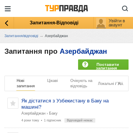
Увійти в
Запитання-Відповіді
акаунт
→
Запитання/відповіді
Азербайджан
Запитання про
Азербайджан
Поставити
запитання
Нові
Цікаві
Очікують на
/
Локальні
Усі.
запитання
відповідь
Як дістатися з Узбекистану в Баку на
машині?
Азербайджан
›
Баку
4 роки тому
• 1 підписник
Відповідей немає