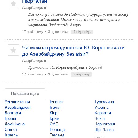
Нафталан
Азербайджан
Давно хочу поїхати до Нафталану курорту, але не можу
з ними зв'язатися. Може хтось підкаже телефони в
нафталані. Заздалегідь дякую.
17 років тому
• 3 підписника
1 відповідь
Чи можна громадянинові Ю. Кореї поїхати
до Азербайджану без візи?
Азербайджан
Громадянин Ю. Кореї перебуває в Україні
17 років тому
• 3 підписника
2 відповіді
Показати ще »
Усі запитання
Іспанія
Туреччина
Азербайджан
Італія
Україна
Болгарія
Кіпр
Хорватія
Греція
Крим
Чехія
Домінікана
ОАЕ
Чорногорія
Єгипет
Польща
Шрі-Ланка
Ізраїль
Таїланд