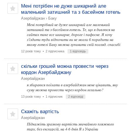
Мені потрібен не дуже шикарний але
маленький затишний та з басейном готель
Азербайджан
›
Баку
Мені потрібний не дуже шикарний але маленький
затишний та з басейном готель. Те, що я дивлюся на
сайтах таке все шикарне, дороге і пафосне. Я хочу
з'їздити туди відпочити ви не могли б порадити на
якому готелі Баку можна зупинити свій погляд. спасибі
12 років тому
• 2 підписника
1 відповідь
скільки грошей можна провести через
кордон Азербайджану
Азербайджан
я збираюся поїхати в азербайджан мене цікавить, яку
суму можна провести через кордон легально?
13 років тому
• 1 підписник
2 відповіді
Скажіть вартість
Азербайджан
Підкажіть зразкову вартість звичайного пляжного
туру, без екскурсій, на 4-6 днів Я з України