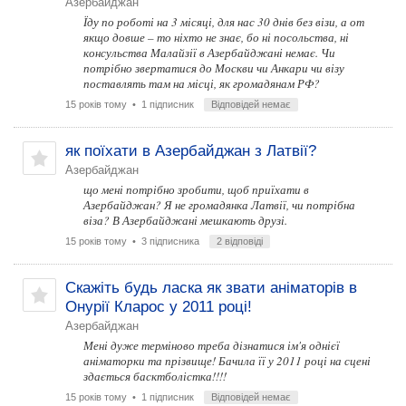
Азербайджан
Їду по роботі на 3 місяці, для нас 30 днів без візи, а от
якщо довше – то ніхто не знає, бо ні посольства, ні
консульства Малайзії в Азербайджані немає. Чи
потрібно звертатися до Москви чи Анкари чи візу
поставлять там на місці, як громадянам РФ?
15 років тому
• 1 підписник
Відповідей немає
як поїхати в Азербайджан з Латвії?
Азербайджан
що мені потрібно зробити, щоб приїхати в
Азербайджан? Я не громадянка Латвії, чи потрібна
віза? В Азербайджані мешкають друзі.
15 років тому
• 3 підписника
2 відповіді
Скажіть будь ласка як звати аніматорів в
Онурії Кларос у 2011 році!
Азербайджан
Мені дуже терміново треба дізнатися ім'я однієї
аніматорки та прізвище! Бачила її у 2011 році на сцені
здається басктболістка!!!!
15 років тому
• 1 підписник
Відповідей немає