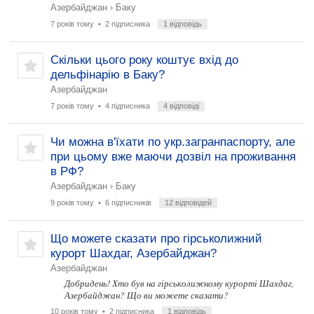
Азербайджан
›
Баку
7 років тому
• 2 підписника
1 відповідь
Скільки цього року коштує вхід до
дельфінарію в Баку?
Азербайджан
7 років тому
• 4 підписника
4 відповіді
Чи можна в'їхати по укр.загранпаспорту, але
при цьому вже маючи дозвіл на проживання
в РФ?
Азербайджан
›
Баку
9 років тому
• 6 підписників
12 відповідей
Що можете сказати про гірськолижний
курорт Шахдаг, Азербайджан?
Азербайджан
Добридень! Хто був на гірськолижному курорті Шахдаг,
Азербайджан? Що ви можете сказати?
10 років тому
• 2 підписника
1 відповідь