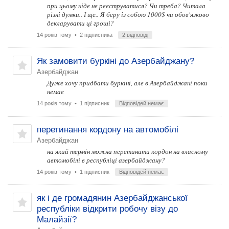
при цьому ніде не реєструватися? Чи треба? Читала
різні думки.. І ще.. Я беру із собою 1000$ чи обов'язково
декларувати ці гроші?
14 років тому
• 2 підписника
2 відповіді
Як замовити буркіні до Азербайджану?
Азербайджан
Дуже хочу придбати буркіні, але в Азербайджані поки
немає
14 років тому
• 1 підписник
Відповідей немає
перетинання кордону на автомобілі
Азербайджан
на який термін можна перетинати кордон на власному
автомобілі в республіці азербайджану?
14 років тому
• 1 підписник
Відповідей немає
як і де громадянин Азербайджанської
республіки відкрити робочу візу до
Малайзії?