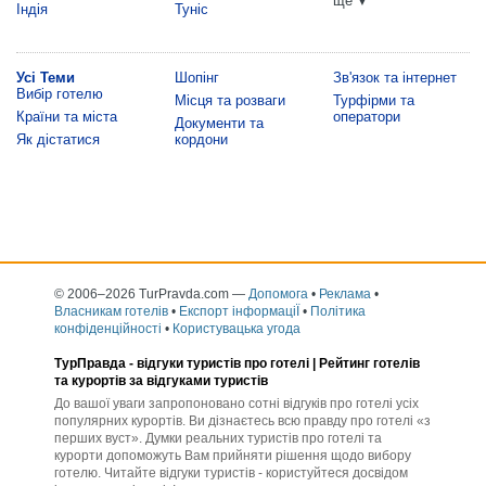
ще
▼
Індія
Туніс
Усі Теми
Шопінг
Зв'язок та інтернет
Вибір готелю
Місця та розваги
Турфірми та
Країни та міста
оператори
Документи та
Як дістатися
кордони
© 2006–2026 TurPravda.com
—
Допомога
•
Реклама
•
Власникам готелів
•
Експорт інформаціЇ
•
Політика
конфіденційності
•
Користувацька угода
ТурПравда -
відгуки туристів про готелі
| Рейтинг готелів
та курортів за відгуками туристів
До вашої уваги запропоновано сотні відгуків про готелі усіх
популярних курортів. Ви дізнаєтесь всю правду про готелі «з
перших вуст». Думки реальних туристів про готелі та
курорти допоможуть Вам прийняти рішення щодо вибору
готелю. Читайте відгуки туристів - користуйтеся досвідом