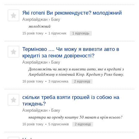
Які готелі Ви рекомендуєте? молодіжний
Азербайджан
›
Баку
молодіжний
15 років тому
• 1 підписник
1 відповідь
Терміново .... Чи можу я вивезти авто в
кредиті за геном довіреності?
Азербайджан
›
Баку
Допоможіть чи можу я вивезти авто, яке в кредиті з
Азербайджану в північний Кіпр. Кредит у Роял банку.
16 років тому
• 3 підписника
2 відповіді
скільки треба взяти грошей із собою на
тиждень?
Азербайджан
›
Баку
квартира на оренду коштує 50 манат а крім всього?
16 років тому
• 5 підписників
2 відповіді