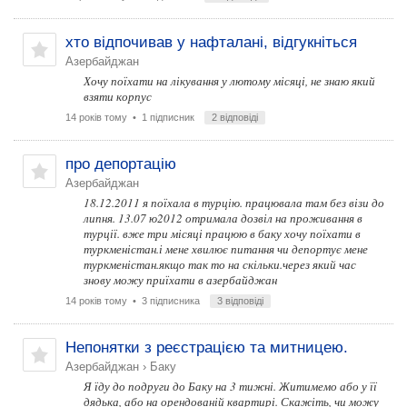
хто відпочивав у нафталані, відгукніться
Азербайджан
Хочу поїхати на лікування у лютому місяці, не знаю який
взяти корпус
14 років тому
• 1 підписник
2 відповіді
про депортацію
Азербайджан
18.12.2011 я поїхала в турцію. працювала там без візи до
липня. 13.07 ю2012 отримала дозвіл на проживання в
турції. вже три місяці працюю в баку хочу поїхати в
туркменістан.і мене хвилює питання чи депортує мене
туркменістан.якщо так то на скільки.через який час
знову можу приїхати в азербайджан
14 років тому
• 3 підписника
3 відповіді
Непонятки з реєстрацією та митницею.
Азербайджан
›
Баку
Я їду до подруги до Баку на 3 тижні. Житимемо або у її
дядька, або на орендованій квартирі. Скажіть, чи можу