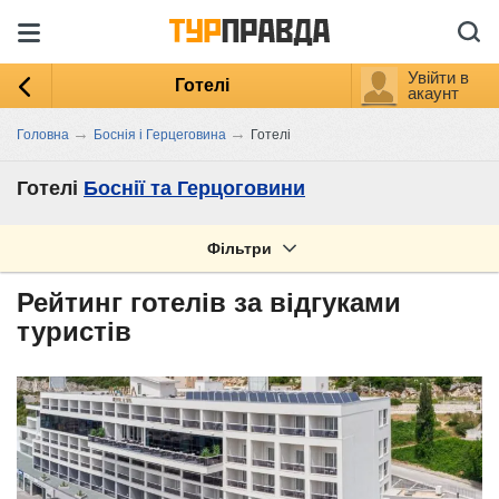
Увійти в
Готелі
акаунт
→
→
Головна
Боснія і Герцеговина
Готелі
Готелі
Боснії та Герцоговини
Фільтри
Рейтинг готелів за відгуками
туристів