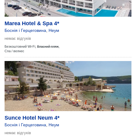
Marea Hotel & Spa 4*
Боснія і Герцеговина
,
Неум
немає відгуків
Безкоштовний Wi-Fi,
Власний пляж
,
Спа / велнес
Sunce Hotel Neum 4*
Боснія і Герцеговина
,
Неум
немає відгуків