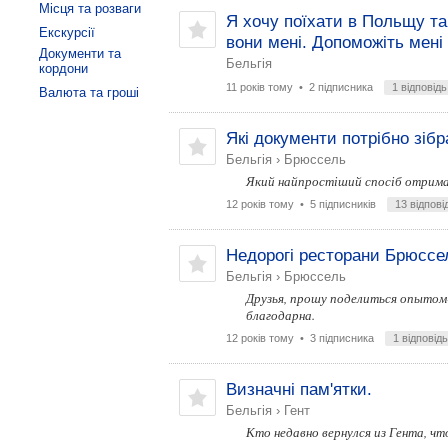
Місця та розваги
Я хочу поїхати в Польщу та
Екскурсії
вони мені. Допоможіть мені
Документи та
Бельгія
кордони
11 років тому
• 2 підписника
1 відповідь
Валюта та гроші
Які документи потрібно зібр
Бельгія
›
Брюссель
Який найпростіший спосіб отрима
12 років тому
• 5 підписників
13 відпові
Недорогі ресторани Брюссе
Бельгія
›
Брюссель
Друзья, прошу поделиться опытом-
благодарна.
12 років тому
• 3 підписника
1 відповідь
Визначні пам'ятки.
Бельгія
›
Гент
Кто недавно вернулся из Гента, чт