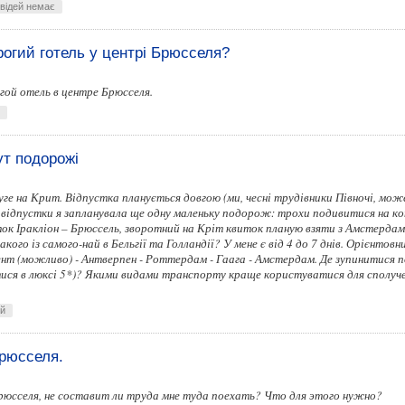
овідей немає
рогий готель у центрі Брюсселя?
ой отель в центре Брюсселя.
т подорожі
руге на Крит. Відпустка планується довгою (ми, чесні трудівники Півночі, мож
ні відпустки я запланувала ще одну маленьку подорож: трохи подивитися на к
ток Іракліон – Брюссель, зворотний на Кріт квиток планую взяти з Амстердам
ого із самого-най в Бельгії та Голландії? У мене є від 4 до 7 днів. Орієнтовн
Гент (можливо) - Антверпен - Роттердам - ​​Гаага - Амстердам. Де зупинитися 
тися в люксі 5*)? Якими видами транспорту краще користуватися для сполуч
ей
Брюсселя.
рюсселя, не составит ли труда мне туда поехать? Что для этого нужно?