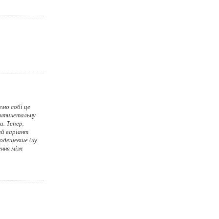
емо собі це
онтинетальну
а. Тепер,
ий варіант
подешевше (ну
ення між