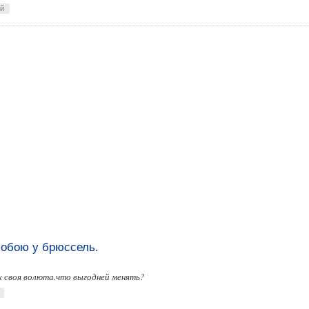
ей
собою у брюссель.
их своя волюта.что выгодней менять?