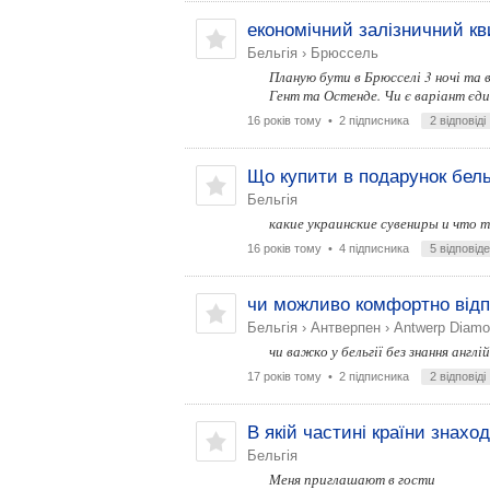
економічний залізничний кви
Бельгія
›
Брюссель
Планую бути в Брюсселі 3 ночі та в
Гент та Остенде. Чи є варіант єди
16 років тому
• 2 підписника
2 відповіді
Що купити в подарунок бел
Бельгія
какие украинские сувениры и что т
16 років тому
• 4 підписника
5 відповід
чи можливо комфортно відп
Бельгія
›
Антверпен
›
Antwerp Diamo
чи важко у бельгії без знання англі
17 років тому
• 2 підписника
2 відповіді
В якій частині країни знахо
Бельгія
Меня приглашают в гости