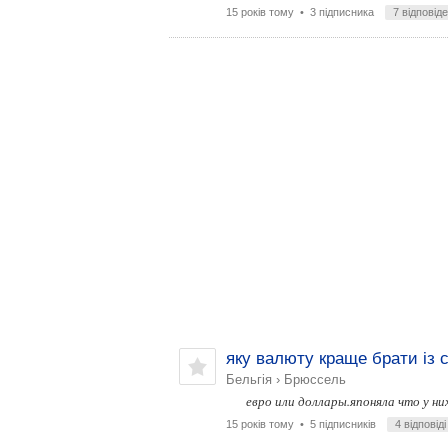
15 років тому
• 3 підписника
7 відповід
яку валюту краще брати із 
Бельгія
›
Брюссель
евро или доллары.японяла что у н
15 років тому
• 5 підписників
4 відповіді