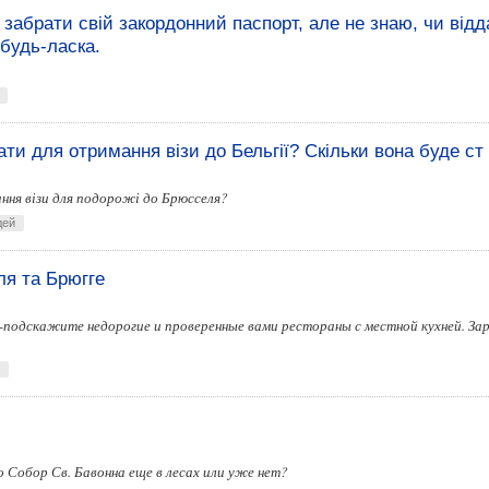
 забрати свій закордонний паспорт, але не знаю, чи від
 будь-ласка.
ати для отримання візи до Бельгії? Скільки вона буде ст
ння візи для подорожі до Брюсселя?
дей
ля та Брюгге
подскажите недорогие и проверенные вами рестораны с местной кухней. За
о Собор Св. Бавонна еще в лесах или уже нет?