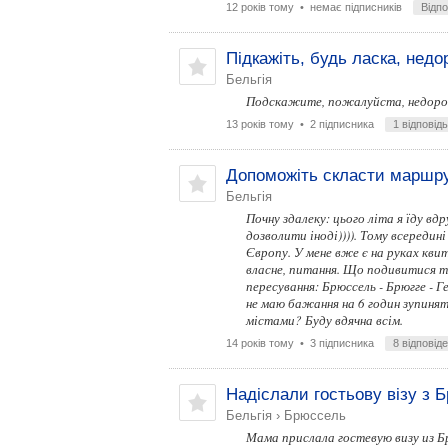
12 років тому
• немає підписників
Відп
Підкажіть, будь ласка, недо
Бельгія
Подскажите, пожалуйста, недорог
13 років тому
• 2 підписника
1 відповідь
Допоможіть скласти маршру
Бельгія
Почну здалеку: цього літа я їду вд
дозволити іноді)))). Тому всереди
Європу. У мене вже є на руках кви
власне, питання. Що подивитися так
пересування: Брюссель - Брюгге - 
не маю бажання на 6 годин зупиня
містами? Буду вдячна всім.
14 років тому
• 3 підписника
8 відповід
Надіслали гостьову візу з 
Бельгія
›
Брюссель
Мама прислала гостевую визу из Б