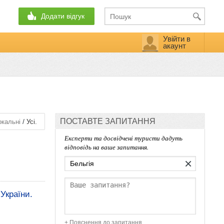
Додати відгук
Увійти в
акаунт
ПОСТАВТЕ ЗАПИТАННЯ
/
кальні
Усі.
Експерти та досвідчені туристи дадуть
відповідь на ваше запитання.
×
України.
+ Пояснення до запитання