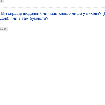
ей
Він справді щоденний чи найцікавіше лише у вихідні? (
дні). І чи є там букіністи?
немає