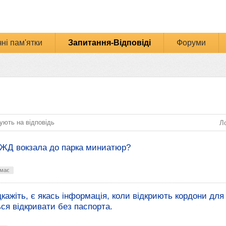
ні пам'ятки
Запитання-Відповіді
Форуми
ують на відповідь
Ло
 ЖД вокзала до парка миниатюр?
емає
кажіть, є якась інформація, коли відкриють кордони для 
ся відкривати без паспорта.