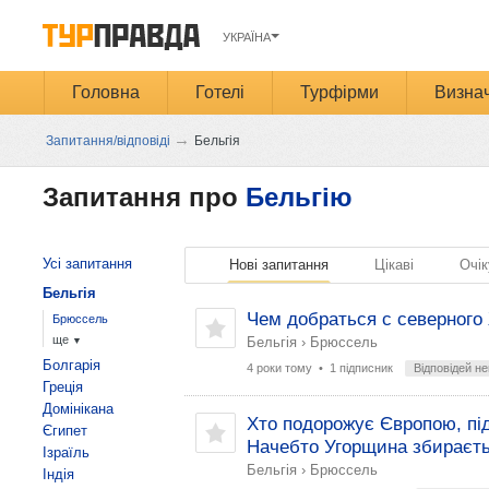
УКРАЇНА
Головна
Готелі
Турфірми
Визнач
→
Запитання/відповіді
Бельгія
Запитання про
Бельгію
Усі запитання
Нові запитання
Цікаві
Очік
Бельгія
Чем добраться с северного
Брюссель
ще
Бельгія
›
Брюссель
▼
Болгарія
4 роки тому
• 1 підписник
Відповідей н
Греція
Домінікана
Хто подорожує Європою, під
Єгипет
Начебто Угорщина збираєть
Ізраїль
Бельгія
›
Брюссель
Індія