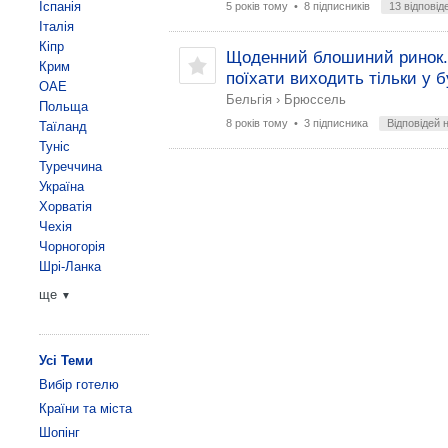
Іспанія
5 років тому
• 8 підписників
13 відповід
Італія
Кіпр
Щоденний блошиний ринок. 
Крим
поїхати виходить тільки у бу
ОАЕ
Бельгія
›
Брюссель
Польща
8 років тому
• 3 підписника
Відповідей 
Таїланд
Туніс
Туреччина
Україна
Хорватія
Чехія
Чорногорія
Шрі-Ланка
ще
▼
Усі Теми
Вибір готелю
Країни та міста
Шопінг