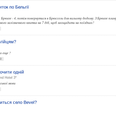
ток по Бельгії
 Брюгге - 4, потім повернутися в Брюссель для вильоту додому. З Брюгге плану
ного залізничного квитка на 7 діб, щоб заощадити на поїздках?
ьгійцям?
о еще ?
ей
очити одній
nd Hotel 3*
йської мови
диться село Bevel?