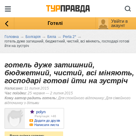
Увійти в
Готелі
акаунт
→
→
→
→
Головна
Болгарія
Бяла
Perla 2*
готель дуже затишний, бюджетний, чистий, всі міняють, господарі готові
йти на зустріч
готель дуже затишний,
бюджетний, чистий, всі міняють,
господарі готові йти на зустріч
Написано:
11 липня 2015
Час поїздки:
25 червня — 2 липня 2015
Кому автор радить готель:
Для спокійного відпочинку; Для сімейного
відпочинку з дітьми
polyn
Репутація: +46
Додати до друзів
Написати листа
Ваша оцінка готелю: