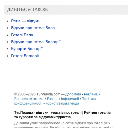
ДИВІТЬСЯ ТАКОЖ
Perla — відгуки
Відгуки про готелі Бяла
Готелі Бяла
Відгуки про готелі Болгарії
Курорти Болгарії
Готелі Болгарії
© 2006–2026 TurPravda.com
—
Допомога
•
Реклама
•
Власникам готелів
•
Експорт інформаціЇ
•
Політика
конфіденційності
•
Користувацька угода
ТурПравда -
відгуки туристів про готелі
| Рейтинг готелів
та курортів за відгуками туристів
До вашої уваги запропоновано сотні відгуків про готелі усіх
популярних курортів. Ви дізнаєтесь всю правду про готелі «з