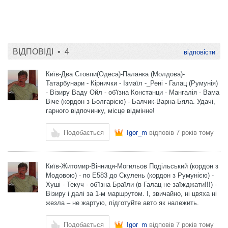
ВІДПОВІДІ •
4
відповісти
Київ-Два Стовпи(Одеса)-Паланка (Молдова)-
Татарбунари - Кірнички - Ізмаїл -_Рені - Галац (Румунія)
- Візиру Ваду Ойл - об'їзна Констанци - Мангалія - ​​Вама
Віче (кордон з Болгарією) - Балчик-Варна-Бяла. Удачі,
гарного відпочинку, місце відмінне!
Подобається
Igor_m
відповів
7 років тому
Київ-Житомир-Вінниця-Могильов Подільський (кордон з
Модовою) - по Е583 до Скулень (кордон з Румунією) -
Хуші - Текуч - об'їзна Браїли (в Галац не заїжджати!!!) -
Візиру і далі за 1-м маршрутом. І, звичайно, ні цвяха ні
жезла – не жартую, підготуйте авто як належить.
Подобається
Igor_m
відповів
7 років тому