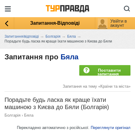
Увійти в
Запитання-Відповіді
акаунт
→
→
→
Запитання/відповіді
Болгарія
Бяла
Порадьте будь ласка як краще їхати машиною з Києва до Бяли
Запитання про
Бяла
Поставити
запитання
Запитання на тему «Країни та міста»
Порадьте будь ласка як краще їхати
машиною з Києва до Бяли (Болгарія)
Болгарія
›
Бяла
Перекладено автоматично з російської.
Переглянути оригінал