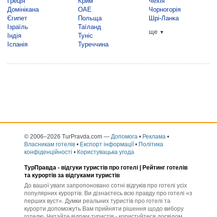
Греція
Крим
Чехія
Домінікана
ОАЕ
Чорногорія
Єгипет
Польща
Шрі-Ланка
Ізраїль
Таїланд
ще
▼
Індія
Туніс
Іспанія
Туреччина
© 2006–2026 TurPravda.com
—
Допомога
•
Реклама
•
Власникам готелів
•
Експорт інформаціЇ
•
Політика
конфіденційності
•
Користувацька угода
ТурПравда -
відгуки туристів про готелі
| Рейтинг готелів
та курортів за відгуками туристів
До вашої уваги запропоновано сотні відгуків про готелі усіх
популярних курортів. Ви дізнаєтесь всю правду про готелі «з
перших вуст». Думки реальних туристів про готелі та
курорти допоможуть Вам прийняти рішення щодо вибору
готелю. Читайте відгуки туристів - користуйтеся досвідом