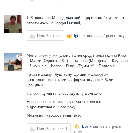
Я б поїхав на М. Подільський – дорога на 4+ до Бяла,
втрати часу на кордоні менші,
Подобається
Igor_m
відповів
7 років тому
Мої знайомі у минулому та попередні роки їздили Київ
– Маяки (Одеськ. обл.) – Паланка (Молдова) – Каушани
– Чимішлія – Кагул – Галац (Румунія) – Болгарія.
Такий маршрут був, тому що цим маршрутом
вважалося туристами на форумі ці дороги були
кращими.
Наприкінці липня знову їдуть. у Болгарію.
Наразі вивчають маршрут. Багато шляхів
відремонтовано цього року.
Можливо, маршрут зміниться.
Bovik
відповів
7 років
Подобається
•
1
тому