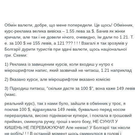
Обмін валюти, добре, що мене попередили. Це щось! Обмінник,
курс-реклама велика вивіска – 1.55 лева за $. Бачив як жінки
кричали, але так і не довели нічого, очевидно, їм дали по 1.21. Т.
е. за 100 $ не 155 левів, а 121 ??? ! ! ! Взагалі я так зрозумів у
Болгарії дурити туристів при здачі валюти, щось національної
гри. Схеми:
1) Реклама із завищеним курсів, коли входиш у нутро є
мікрошрифтом напис, який зазвичай не читаєш, 1.21 наприклад
2) Вказано курси, але мікрошрифтом вказано комісію
3) Підходиш питаєш, "скільки дасте за 100 $", вона каже 149 левів
(макс.
реальний курс), так з нами було, зайшли в обмінник у троє, я
поклав 100 $, відрахувала 149 левів, буквально перед носом
перерахувала, високо піднімаючи купюри, і поклала в грошовий
приймач, смикнула ручку, гроші з мого боку, НЕ СУНУЛ У
КИШЕНЬ НЕ ПЕРЕВАЖУЮЧИ! Але немає! У Болгарії так ніколи
не робіть! ! ! В останній момент щось смикнулося в голові і