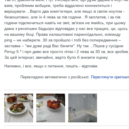
взяв, проблемм вобщем, треба віддалено коннектиться і
вирішувати ...Варто два комп'ютери, але якщо зі своїм ноутом -
безкоштовно, але їх 4 лева за пів години . Я заплатив, і за пів
години підключиться навіть не зміг, зв'язок не якийсь, при цьому
дама з ресепшен бадьоро відповідає у нас все працює, це, щось
на вашому боці. Права налаштовані параноїдально, команду
ping – не наберете. 30 хв пройшло і тобі без попередження –
заставка – "ми дуже раді Вас бачити". Ну так ...Пішов у сусідню
Ритцу 5 * і про диво все просто літає і 2 лева за 30 хв, все зробив.
За цей інтернат, звичайно, варто було б знизити оцінку.
Напевно, і все, якщо є питання, пишіть - відповім.
Перекладено автоматично з російської.
Переглянути оригінал