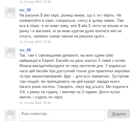
пт, 13 сер 2010, 17:25
srv_88
На рахунок $ або євро, різниці немає, що є те і беріть. Не
конвертуйте в євро, спеціально, сенсу в цьому немає. Там
все в лівах, я не знаю чому, але $ або Е ніхто не візьме ні на
ринку і в магазині, ні за яким курсом дуже боятися або не
хочуть, напевно суворі закони на рахунок цього...
пт, 13 сер 2010, 17:34
srv_88
Так, там є сірководневе джерело, на мою єдине (або
найкраще) в Європі. Басейн на день коштує 5 левів з особи.
Можна виходити/входити по чеку протягом дня. У радянські
часи цей басейн був доступний тільки для правлячої верхівки
та був законсперований. Щас – для всіх бажаючих. Зустрічав
там людей, які приїжджають на цей курорт заради нього
багато років поспіль. Говорять, лікує від усього. Ми ходили в
3-й, з ранку на годину, і ввечері на 3 години. Дехто купує
квиток, і ходить по черзі.
пт, 13 сер 2010, 20:32