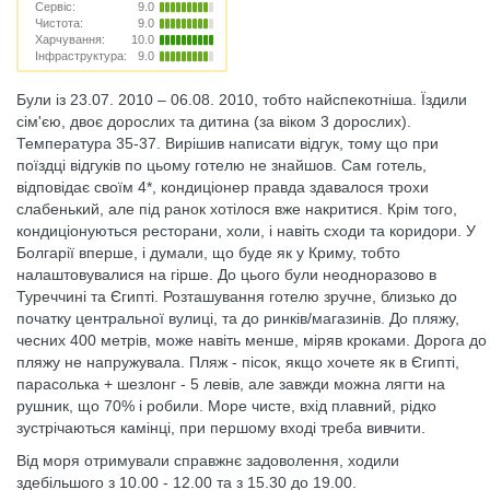
Сервіс:
9.0
Чистота:
9.0
Харчування:
10.0
Інфраструктура:
9.0
Були із 23.07. 2010 – 06.08. 2010, тобто найспекотніша. Їздили
сім'єю, двоє дорослих та дитина (за віком 3 дорослих).
Температура 35-37. Вирішив написати відгук, тому що при
поїздці відгуків по цьому готелю не знайшов. Сам готель,
відповідає своїм 4*, кондиціонер правда здавалося трохи
слабенький, але під ранок хотілося вже накритися. Крім того,
кондиціонуються ресторани, холи, і навіть сходи та коридори. У
Болгарії вперше, і думали, що буде як у Криму, тобто
налаштовувалися на гірше. До цього були неодноразово в
Туреччині та Єгипті. Розташування готелю зручне, близько до
початку центральної вулиці, та до ринків/магазинів. До пляжу,
чесних 400 метрів, може навіть менше, міряв кроками. Дорога до
пляжу не напружувала. Пляж - пісок, якщо хочете як в Єгипті,
парасолька + шезлонг - 5 левів, але завжди можна лягти на
рушник, що 70% і робили. Море чисте, вхід плавний, рідко
зустрічаються камінці, при першому вході треба вивчити.
Від моря отримували справжнє задоволення, ходили
здебільшого з 10.00 - 12.00 та з 15.30 до 19.00.