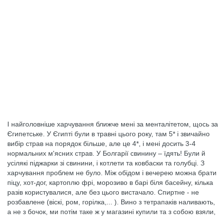
І найголовніше харчування ближче мені за менталітетом, щось за
Єгипетське. У Єгипті були в травні цього року, там 5* і звичайно
вибір страв на порядок більше, але це 4*, і мені досить 3-4
нормальних м'ясних страв. У Болгарії свинину – їдять! Були й
усілякі піджарки зі свинини, і котлети та ковбаски та голубці. З
харчування проблем не було. Між обідом і вечерею можна брати
піцу, хот-дог, картоплю фрі, морозиво в барі біля басейну, кілька
разів користувалися, але без цього вистачало. Спиртне - не
розбавлене (віскі, ром, горілка,... ). Вино з тетрапаків наливають,
а не з бочок, ми потім таке ж у магазині купили та з собою взяли,