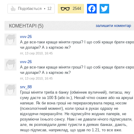
Подобається
•
12
2544
КОМЕНТАРІ (5)
залишити коментар
vvv-26
А де все-таки краще міняти гроші? І що собі краще брати євро
чи долари? А з карткою як?
пт, 13 сер 2010, 16:45
vvv-26
А де все-таки краще міняти гроші? І що собі краще брати євро
чи долари? А з карткою як?
пт, 13 сер 2010, 16:45
srv_88
Гроші міняти треба в банку (обмінник вуличний), питаєш, яку
суму дасте за 100 $ (або ін.), Нехай чітко скаже або на аркуші
напише. Як би вона гроші не перераховувала перед носом
(психологічний момент), коли гроші в руках одразу не
відходячи перерахуйте. Не підписуйте жодних паперів, не
розуміючи їхнього сенсу. Нам і не давали нічого підписувати,
але, як розповідали деякі туристи в деяких банках, дають,
якщо підписав, наприклад, що здав по 1.21, то все вже.