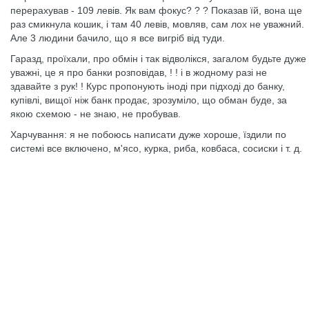
перерахував - 109 левів. Як вам фокус? ? ? Показав їй, вона ще
раз смикнула кошик, і там 40 левів, мовляв, сам лох не уважний.
Але 3 людини бачило, що я все вигріб від туди.
Гаразд, проїхали, про обмін і так відволікся, загалом будьте дуже
уважні, це я про банки розповідав, ! ! і в жодному разі не
здавайте з рук! ! Курс пропонують іноді при підході до банку,
купівлі, вищої ніж банк продає, зрозуміло, що обман буде, за
якою схемою - не знаю, не пробував.
Харчування: я не побоюсь написати дуже хороше, їздили по
системі все включено, м'ясо, курка, риба, ковбаса, сосиски і т. д.