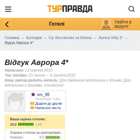
Увійти в
Готелі
акаунт
→
→
→
→
Головна
Болгарія
Св. Костянтин та Олена
Aurora Villa 3*
Відгук Аврора 4*
Відгук Аврора 4*
Написано:
13 серпня 2010
Час поїздки:
23 липня — 6 серпня 2010
Кому автор радить готель:
Для сімейного відпочинку з дітьми; Для
відпочинку з друзями, для молоді
srv_88
Репутація: +19½
Додати до друзів
Написати листа
Ваша оцінка готелю:
10.0
з 10
Оцінки готелю за критеріями:
Номери:
9.0