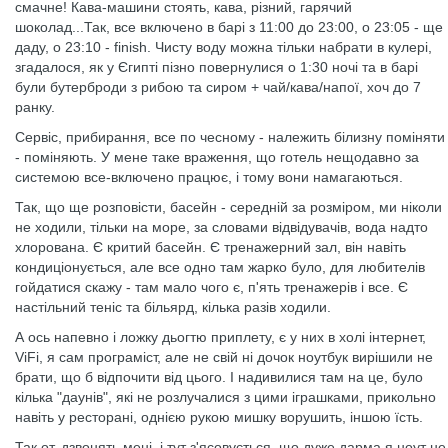
смачне! Кава-машини стоять, кава, різний, гарячий
шоколад...Так, все включено в барі з 11:00 до 23:00, о 23:05 - ще
даду, о 23:10 - finish. Чисту воду можна тільки набрати в кулері,
згадалося, як у Єгипті пізно повернулися о 1:30 ночі та в барі
були бутерброди з рибою та сиром + чай/кава/напої, хоч до 7
ранку.
Сервіс, прибирання, все по чесному - належить білизну поміняти
- поміняють. У мене таке враження, що готель нещодавно за
системою все-включено працює, і тому вони намагаються.
Так, що ще розповісти, басейн - середній за розміром, ми ніколи
не ходили, тільки на море, за словами відвідувачів, вода надто
хлорована. Є критий басейн. Є тренажерний зал, він навіть
кондиціонується, але все одно там жарко було, для любителів
гойдатися скажу - там мало чого є, п'ять тренажерів і все. Є
настільний теніс та більярд, кілька разів ходили.
А ось напевно і ложку дьогтю приплету, є у них в холі інтернет,
ViFi, я сам програміст, але не свій ні дочок ноутбук вирішили не
брати, що б відпочити від цього. І надивилися там на це, було
кілька "даунів", які не розлучалися з цими іграшками, прикольно
навіть у ресторані, однією рукою мишку ворушить, іншою їсть.
Так от, дзвонять мені, і тут з'ясовується, що дуже дарма я ноут не