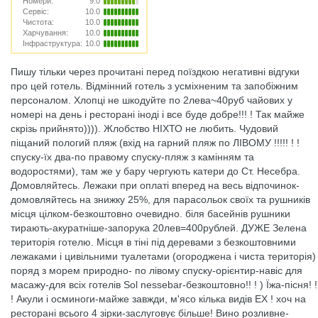
Номери:
9.0
Сервіс:
10.0
Чистота:
10.0
Харчування:
10.0
Інфраструктура:
10.0
Пишу тільки через прочитані перед поїздкою негативні відгуки
про цей готель. Відмінний готель з усміхненим та запобіжним
персоналом. Хлопці не шкодуйте по 2лева~40руб чайових у
номері на день і ресторані іноді і все буде добре!!! ! Так майже
скрізь прийнято)))). Жлобство НІХТО не любить. Чудовий
піщаний пологий пляж (вхід на гарний пляж по ЛІВОМУ !!!!! ! !
спуску-їх два-по правому спуску-пляж з камінням та
водоростями), там же у бару чергують катери до Ст. Несебра.
Домовляйтесь. Лежаки при оплаті вперед на весь відпочинок-
домовляйтесь на знижку 25%, для парасольок своїх та рушників
місця цілком-безкоштовно очевидно. біля басейнів рушники
тирають-акуратніше-запорука 20лев=400рублей. ДУЖЕ Зелена
територія готелю. Місця в тіні під деревами з безкоштовними
лежаками і цивільними туалетами (огороджена і чиста територія)
поряд з морем природно- по лівому спуску-орієнтир-навіс для
масажу-для всіх готелів Sol nessebar-безкоштовно!! ! ) Їжа-пісня! !
! Акули і осминоги-майже завжди, м'ясо кілька видів ЕХ ! хоч на
ресторані всього 4 зірки-заслуговує більше! Вино розливне-