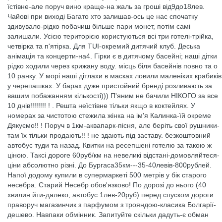
їстівне-але поруч вино краще-на жаль за гроші від9до18лев.
Чайові при виході Багато хто залишав-ось це нас спочатку
здивувало-рідко побачиш більше пари монет, потім самі
залишали. Усією територією користуються всі три готелі-трійка,
четвірка та п'ятірка. Для TUI-окремий дитячий клуб. Деська
анімація та концерти-на4. Гірки є в дитячому басейні; наші дітки
рідко ходили через крижану воду. місць біля басейнів повно та о
10 ранку. У морі наші дітлахи в масках ловили маленіких крабиків
у черепашках. У барах дуже пристойний бренді розливають за
вашим побажанням кількості))) П'яним не бачили НІКОГО за все
10 днів!!!!!!!! ! . Решта неїстівне тільки якщо в коктейлях. У
номерах за чистотою стежила жінка на ім'я Калинка-їй окреме
Дякуємо!! ! Поруч в 1км-аквапарк-пісня, але беріть свої рушники-
там їх тільки продають!! ! не здають під заставу. безкоштовний
автобус туди та назад. Квитки на ресепшені готелю за такою ж
ціною. Таксі дороге 60руб/км на невеликі відстані-домовляйтеся-
ціни абсолютно різні. До Бургаса35км---35-40левів-800рублей.
Напої додому купили в супермаркеті 500 метрів у бік старого
несебра. Старий Несебр обов'язково! По дорозі до нього (40
хвилин йти-далеко, автобус 1лев-20руб) перед спуском дороги
праворуч магазинчик з парфумом з трояндою-класика Болгарії-
дешево. Навпаки обмінник. Запитуйте скільки дадуть-є обман