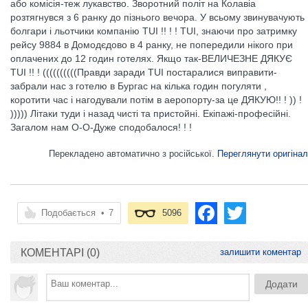
або комісія-теж лукавство. Зворотний політ на Колавіа
розтягнувся з 6 ранку до пізнього вечора. У всьому звинувачують
болгари і льотчики компанію TUI !! ! ! TUI, знаючи про затримку
рейсу 9884 в Домодєдово в 4 ранку, не попередили нікого при
оплачених до 12 годин готелях. Якщо так-ВЕЛИЧЕЗНЕ ДЯКУЄ
TUI !! ! ((((((((((Правди заради TUI постаралися виправити-
забрали нас з готелю в Бургас на кілька годин погуляти ,
коротити час і нагодували потім в аеропорту-за це ДЯКУЮ!! ! )) !
))))) Літаки туди і назад чисті та пристойні. Екіпажі-професійні.
Загалом нам О-О-Дуже сподобалося! ! !
Перекладено автоматично з російської.
Переглянути оригінал
Подобається
•
7
5096
КОМЕНТАРІ (0)
залишити коментар