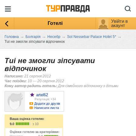
Увійти в
Готелі
акаунт
→
→
→
→
Головна
Болгарія
Несебр
Sol Nessebar Palace Hotel 5*
Tui не змогли зіпсувати відпочинок
Tui не змогли зіпсувати
відпочинок
Написано:
21 серпня 2012
Час поїздки:
10 — 20 серпня 2012
Кому автор радить готель:
Для сімейного відпочинку з дітьми
artel62
Репутація: +34
Додати до друзів
Написати листа
Ваша оцінка готелю:
9.0
з 10
Оцінки готелю за критеріями: