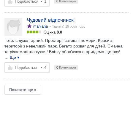
Подобається
•
1
0
Коментарів
Чудовий відпочинок!
maniana
• їздив(а)
15 років тому
Оцінка
8.0
Готель дуже гарний. Просторі, затишні номери. Красиві
території з невеликий парк. Багато розваг для дітей. Смачна
та різноманітна кухня! Влітку обов'язково приїдемо ще раз!.
… Ще ▾
Подобається
•
4
0
Коментарів
Показати ще »