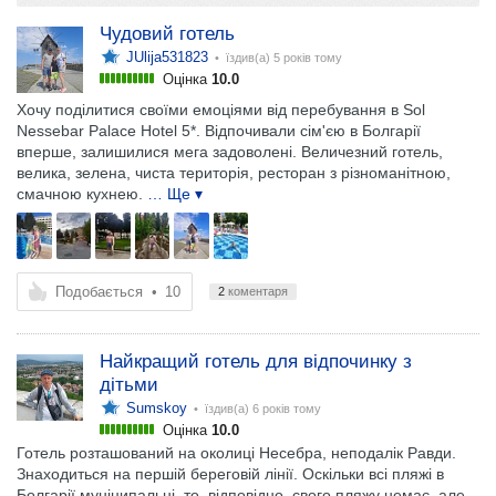
Чудовий готель
JUlija531823
• їздив(а)
5 років тому
Оцінка
10.0
Хочу поділитися своїми емоціями від перебування в Sol
Nessebar Palace Hotel 5*. Відпочивали сім'єю в Болгарії
вперше, залишилися мега задоволені. Величезний готель,
велика, зелена, чиста територія, ресторан з різноманітною,
смачною кухнею.
… Ще ▾
Подобається
•
10
2
коментаря
Найкращий готель для відпочинку з
дітьми
Sumskoy
• їздив(а)
6 років тому
Оцінка
10.0
Готель розташований на околиці Несебра, неподалік Равди.
Знаходиться на першій береговій лінії. Оскільки всі пляжі в
Болгарії муніципальні, то, відповідно, свого пляжу немає, але