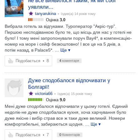
не все виявилося таким, як ми собі
уявляли...
tanyarukina
• їздив(а)
14 років тому
Оцінка
3.0
Вибрала готель за відгуками. Туроператор "Акріс-тур".
Першою несподіванкою було те, що місць для нас у готелі не
було! І тому мені запропонували поруч Bay4*, в компенсацію-
номер на море і сейф безкоштовно! І все це на 5 днів, а
потім назад, в Palace5*.
… Ще ▾
Подобається
•
8
4
коментаря
Дуже сподобалося відпочивати у
Болгарії!
victoria66
• їздив(а)
15 років тому
Оцінка
9.0
Мені дуже сподобалося відпочивати у цьому готелі. Єдиний
недолік-не дуже сподобалася кухня, хоча харчування було
дуже якісне і вибір страв все ж таки дуже великий. Номери
комфортабельні, забираються щодня.
… Ще ▾
Подобається
•
7
0
Коментарів