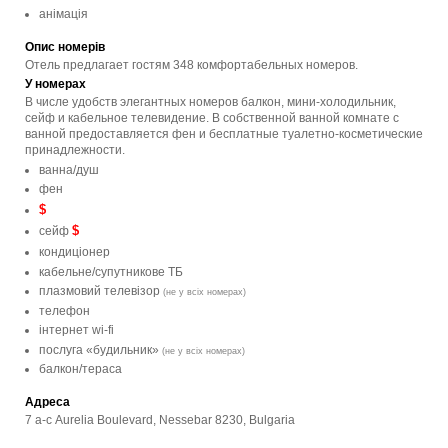
анімація
Опис номерів
Отель предлагает гостям 348 комфортабельных номеров.
У номерах
В числе удобств элегантных номеров балкон, мини-холодильник,
сейф и кабельное телевидение. В собственной ванной комнате с ​​
ванной предоставляется фен и бесплатные туалетно-косметические
принадлежности.
ванна/душ
фен
$
$
сейф
кондиціонер
кабельне/супутникове ТБ
плазмовий телевізор
(не у всіх номерах)
телефон
інтернет wi-fi
послуга «будильник»
(не у всіх номерах)
балкон/тераса
Адреса
7 a-c Aurelia Boulevard, Nessebar 8230, Bulgaria