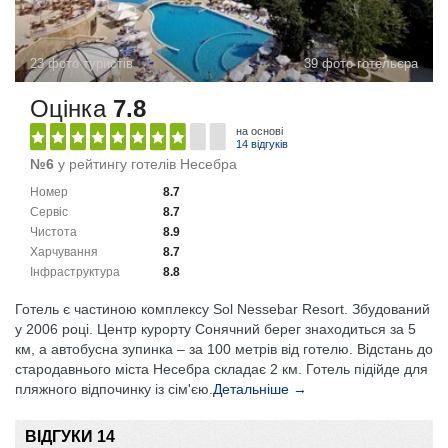
23 фото туристів
39 фото готельєра
Оцінка
7.8
на основі
14 відгуків
№6
у рейтингу готелів Несебра
Номер
8.7
Сервіс
8.7
Чистота
8.9
Харчування
8.7
Інфраструктура
8.8
Готель є частиною комплексу Sol Nessebar Resort. Збудований
у 2006 році. Центр курорту Сонячний берег знаходиться за 5
км, а автобусна зупинка – за 100 метрів від готелю. Відстань до
стародавнього міста Несебра складає 2 км. Готель підійде для
пляжного відпочинку із сім'єю.
Детальніше →
ВІДГУКИ 14