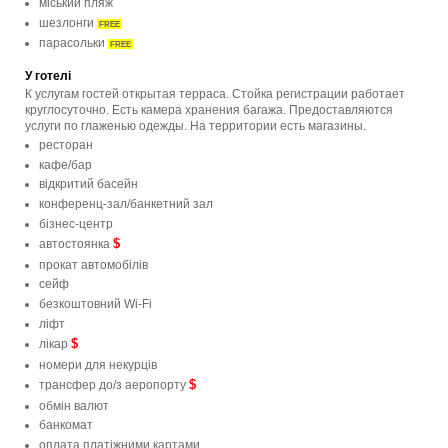
мiський пляж
шезлонги
FREE
парасольки
FREE
У готелі
К услугам гостей открытая терраса. Стойка регистрации работает
круглосуточно. Есть камера хранения багажа. Предоставляются
услуги по глаженью одежды. На территории есть магазины.
ресторан
кафе/бар
відкритий басейн
конференц-зал/банкетний зал
бізнес-центр
$
автостоянка
прокат автомобілів
сейф
безкоштовний Wi-Fi
ліфт
$
лікар
номери для некурців
$
трансфер до/з аеропорту
обмін валют
банкомат
оплата платіжними картами