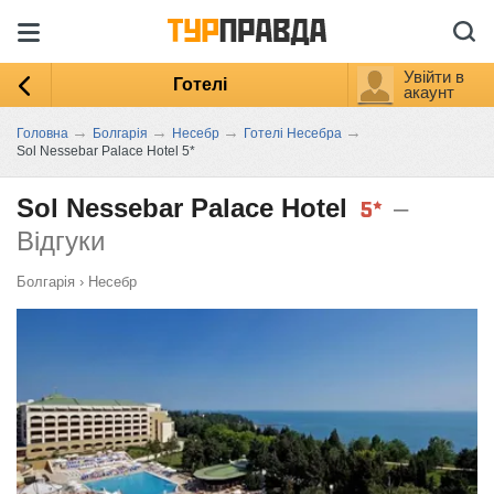
Увійти в
Готелі
акаунт
→
→
→
→
Головна
Болгарія
Несебр
Готелі Несебра
Sol Nessebar Palace Hotel 5*
Sol Nessebar Palace Hotel
–
Відгуки
Болгарія
›
Несебр