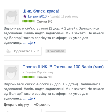
Шик, блиск, краса!
Lenpron2010
• їздив(а)
15 років тому
Оцінка
9.0
Відпочивали сім'єю у липні (2 дор. + 2 дітей). Залишилися
задоволені. Навіть надто задоволені. Ми в захваті! Не чекали
від Болгарії такого сервісу та комфортних умов для
відпочинку.
… Ще ▾
Подобається
•
2
0
Коментарів
Просто ШИК !!! Готель на 100 балів (мах)
• їздив(а)
15 років тому
Оцінка
9.0
Відпочивали сім'єю 4 особи (2 дор. + 2 дітей). Залишилися
задоволені. Навіть надто задоволені. Ми в захваті! Не чекали
від Болгарії такого сервісу та комфортних умов для
відпочинку.
… Ще ▾
Джерело відгуку —
vOtpusk.ru