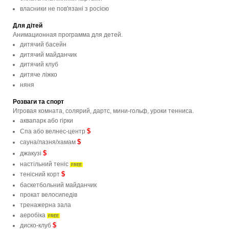
власники не пов'язані з росією
Для дітей
Анимационная программа для детей.
дитячий басейн
дитячий майданчик
дитячий клуб
дитяче ліжко
няня
Розваги та спорт
Игровая комната, солярий, дартс, мини-гольф, уроки тенниса.
аквапарк або гірки
$
Спа або велнес-центр
$
сауна/лазня/хамам
$
джакузі
настільний теніс
FREE
$
тенісний корт
баскетбольний майданчик
прокат велосипедів
тренажерна зала
аеробіка
FREE
$
диско-клуб