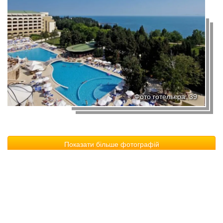
Фото готельєра: 39
Показати більше фотографій
© 2006–2026 TurPravda.com
—
Допомога
•
Реклама
•
Власникам готелів
•
Експорт інформаціЇ
•
Політика
конфіденційності
•
Користувацька угода