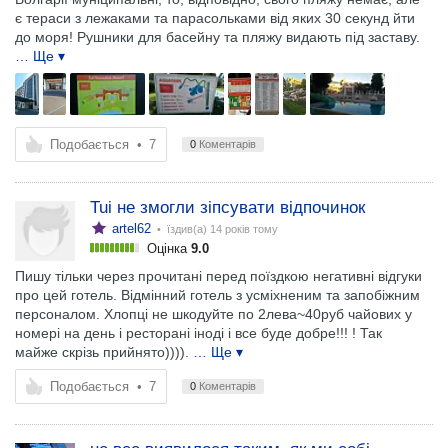
є тераси з лежаками та парасольками від яких 30 секунд йти
до моря! Рушники для басейну та пляжу видають під заставу.
… Ще ▾
Подобається
•
7
0
Коментарів
Tui не змогли зіпсувати відпочинок
artel62
• їздив(а)
14 років тому
Оцінка
9.0
Пишу тільки через прочитані перед поїздкою негативні відгуки
про цей готель. Відмінний готель з усміхненим та запобіжним
персоналом. Хлопці не шкодуйте по 2лева~40руб чайових у
номері на день і ресторані іноді і все буде добре!!! ! Так
майже скрізь прийнято)))).
… Ще ▾
Подобається
•
7
0
Коментарів