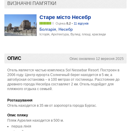
ВИЗНАЧНІ ПАМ'ЯТКИ
Старе місто Несебр
Оцінка
8.2
•
11 відгуків
Болгарія
,
Несебр
Історія, Архітектура, Вулиці, площі, краєвиди
ОПИС
Опис оновлено 12 вересня 2025
Отель является частью комплекса Sol Nessebar Resort. Построен в
2006 году. Центр курорта Солнечный берег находится в 5 км, а
автобусная остановка – в 100 метрах от гостиницы. Расстояние до
древнего города Несебра составляет 2 км. Отель подойдет для
пляжного отдыха с семьей.
Розташування
Отель находится в 35 км от аэропорта города Бургас.
Опис пляжу
Пляж Аурелия находится в 500 м.
перша лінія