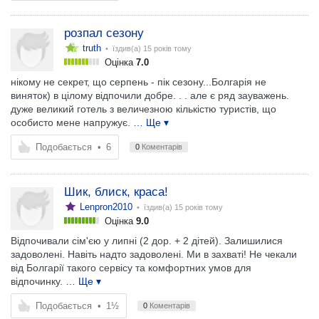
розпал сезону
truth
• їздив(а)
15 років тому
Оцінка
7.0
нікому не секрет, що серпень - пік сезону...Болгарія не
виняток) в цілому відпочили добре. . . але є ряд зауважень.
дуже великий готель з величезною кількістю туристів, що
особисто мене напружує.
… Ще ▾
Подобається
•
6
0
Коментарів
Шик, блиск, краса!
Lenpron2010
• їздив(а)
15 років тому
Оцінка
9.0
Відпочивали сім'єю у липні (2 дор. + 2 дітей). Залишилися
задоволені. Навіть надто задоволені. Ми в захваті! Не чекали
від Болгарії такого сервісу та комфортних умов для
відпочинку.
… Ще ▾
Подобається
•
1½
0
Коментарів