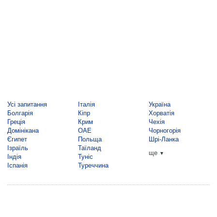
Усі запитання
Італія
Україна
Болгарія
Кіпр
Хорватія
Греція
Крим
Чехія
Домінікана
ОАЕ
Чорногорія
Єгипет
Польща
Шрі-Ланка
Ізраїль
Таїланд
ще
▼
Індія
Туніс
Іспанія
Туреччина