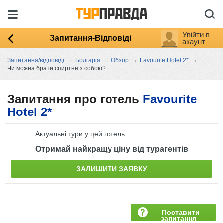
Увійти в
Запитання-Відповіді
акаунт
→
→
→
→
Запитання/відповіді
Болгарія
Обзор
Favourite Hotel 2*
Чи можна брати спиртне з собою?
Запитання про готель
Favourite
Hotel 2*
Актуальні тури у цей готель
Отримай найкращу ціну від турагентів
ЗАЛИШИТИ ЗАЯВКУ
Поставити
запитання