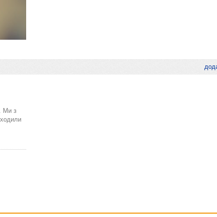
дода
. Ми з
иходили