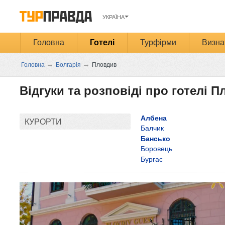
УКРАЇНА
Головна
Готелі
Турфірми
Визна
→
→
Головна
Болгарія
Пловдив
Відгуки та розповіді про готелі 
Албена
КУРОРТИ
Балчик
Бансько
Боровець
Бургас