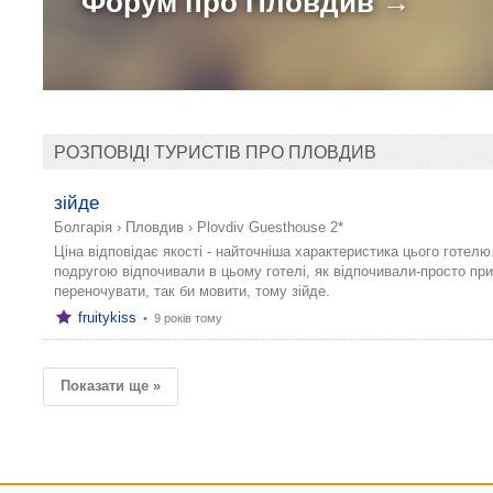
Форум про
Пловдив →
РОЗПОВІДІ ТУРИСТІВ ПРО ПЛОВДИВ
зійде
Болгарія
›
Пловдив
›
Plovdiv Guesthouse 2*
Ціна відповідає якості - найточніша характеристика цього готелю
подругою відпочивали в цьому готелі, як відпочивали-просто пр
переночувати, так би мовити, тому зійде.
fruitykiss
•
9 років тому
Показати ще »