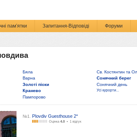
чні пам'ятки
Запитання-Відповіді
Форуми
Пловдива
Бяла
Св. Костянтин та О
Варна
Сонячний берег
Золоті піски
Сонячний день
Кранево
Усі курорти...
Пампорово
Plovdiv Guesthouse 2*
№1.
Оцінка
4.0
•
1 відгук