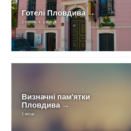
Готелі
Пловдива →
1 готель •
1 відгук
Визначні пам'ятки
Пловдива →
1 місце