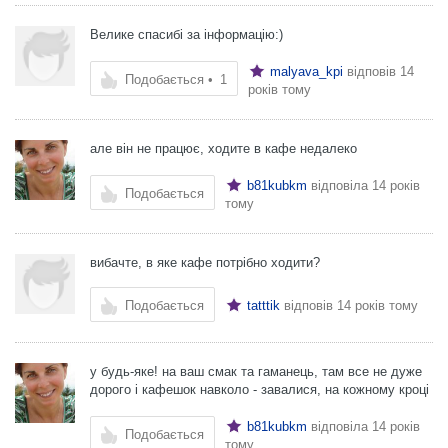
Велике спасибі за інформацію:)
malyava_kpi
відповів
14
Подобається
•
1
років тому
але він не працює, ходите в кафе недалеко
b81kubkm
відповіла
14 років
Подобається
тому
вибачте, в яке кафе потрібно ходити?
Подобається
tatttik
відповів
14 років тому
у будь-яке! на ваш смак та гаманець, там все не дуже
дорого і кафешок навколо - завалися, на кожному кроці
b81kubkm
відповіла
14 років
Подобається
тому