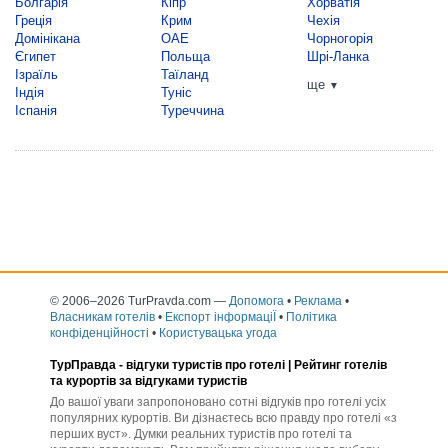
Болгарія
Кіпр
Хорватія
Греція
Крим
Чехія
Домінікана
ОАЕ
Чорногорія
Єгипет
Польща
Шрі-Ланка
Ізраїль
Таїланд
ще
▼
Індія
Туніс
Іспанія
Туреччина
© 2006–2026 TurPravda.com
—
Допомога
•
Реклама
•
Власникам готелів
•
Експорт інформаціЇ
•
Політика
конфіденційності
•
Користувацька угода
ТурПравда -
відгуки туристів про готелі
| Рейтинг готелів
та курортів за відгуками туристів
До вашої уваги запропоновано сотні відгуків про готелі усіх
популярних курортів. Ви дізнаєтесь всю правду про готелі «з
перших вуст». Думки реальних туристів про готелі та