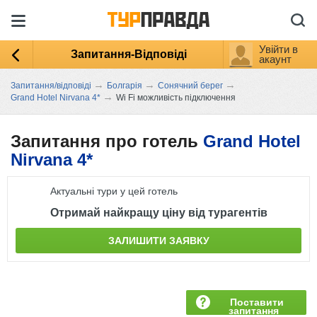
Увійти в
Запитання-Відповіді
акаунт
→
→
→
Запитання/відповіді
Болгарія
Сонячний берег
→
Grand Hotel Nirvana 4*
Wi Fi можливість підключення
Запитання про готель
Grand Hotel
Nirvana 4*
Актуальні тури у цей готель
Отримай найкращу ціну від турагентів
ЗАЛИШИТИ ЗАЯВКУ
Поставити
запитання