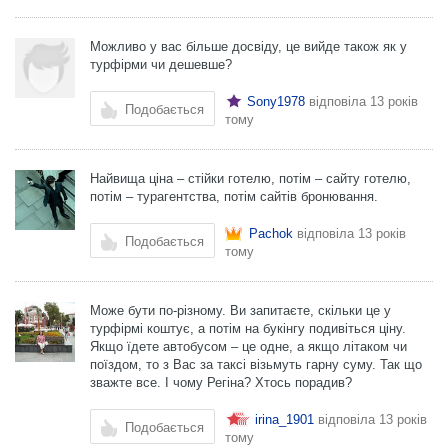
Можливо у вас більше досвіду, це вийде також як у
турфірми чи дешевше?
Sony1978
відповіла
13 років
Подобається
тому
Найвища ціна – стійки готелю, потім – сайту готелю,
потім – турагентства, потім сайтів бронювання.
Pachok
відповіла
13 років
Подобається
тому
Може бути по-різному. Ви запитаєте, скільки це у
турфірмі коштує, а потім на букінгу подивіться ціну.
Якщо їдете автобусом – це одне, а якщо літаком чи
поїздом, то з Вас за таксі візьмуть гарну суму. Так що
зважте все. І чому Регіна? Хтось порадив?
irina_1901
відповіла
13 років
Подобається
тому