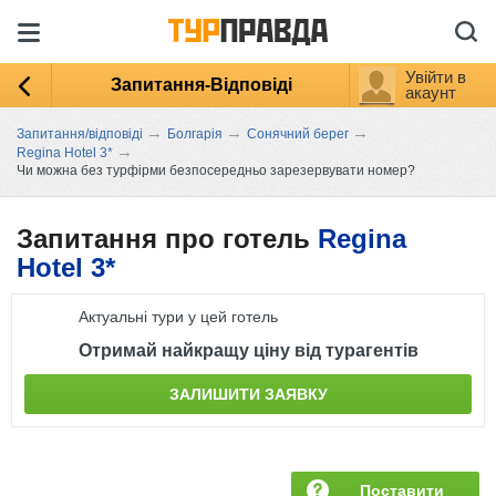
Увійти в
Запитання-Відповіді
акаунт
→
→
→
Запитання/відповіді
Болгарія
Сонячний берег
→
Regina Hotel 3*
Чи можна без турфірми безпосередньо зарезервувати номер?
Запитання про готель
Regina
Hotel 3*
Актуальні тури у цей готель
Отримай найкращу ціну від турагентів
ЗАЛИШИТИ ЗАЯВКУ
Поставити