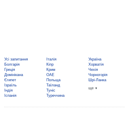
Усі запитання
Італія
Україна
Болгарія
Кіпр
Хорватія
Греція
Крим
Чехія
Домінікана
ОАЕ
Чорногорія
Єгипет
Польща
Шрі-Ланка
Ізраїль
Таїланд
ще
▼
Індія
Туніс
Іспанія
Туреччина