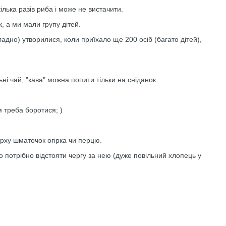
ілька разів риба і може не вистачити.
, а ми мали групу дітей.
адно) утворилися, коли приїхало ще 200 осіб (багато дітей),
ьні чай, "кава" можна попити тільки на сніданок.
 треба боротися; )
ерху шматочок огірка чи перцю.
 потрібно відстояти чергу за нею (дуже повільний хлопець у