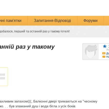
чні пам'ятки
Запитання-Відповіді
Форуми
обалося, перший та останній раз у такому готелі!
нній раз у такому
Р
До
Н
 жахливим запахом(((, Балконні двері тримаються на "чесному
. . . був зламаний душ і вода бігла з усіх боків.