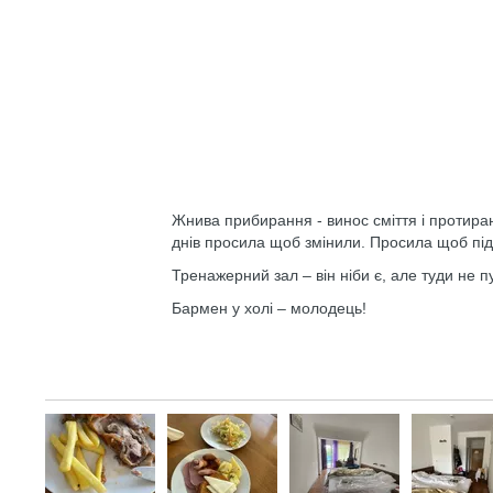
Жнива прибирання - винос сміття і протиран
днів просила щоб змінили. Просила щоб підло
Тренажерний зал – він ніби є, але туди не 
Бармен у холі – молодець!