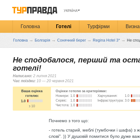
УКРАЇНА
Головна
Готелі
Турфірми
Визна
→
→
→
→
Головна
Болгарія
Сонячний берег
Regina Hotel 3*
Не спод
Не сподобалося, перший та оста
готелі!
Написано:
2 липня 2021
Час поїздки:
10 — 20 червня 2021
Ваша оцінка
Оцінки готелю за критеріями:
готелю:
Номери:
1.0
Харчування:
1.0
Сервіс:
1.0
Інфраструктура:
3.0
1.0
Чистота:
1.0
з 10
Почнемо з того що:
- готель старий, меблі (тумбочки і шафа) з
слові". )) У душовій помитися було дуже важко