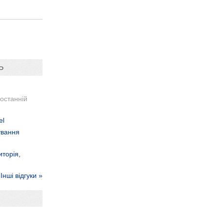
Ь
останній
el
ування
иторія,
Інші відгуки »