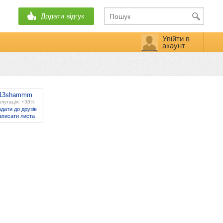
Додати відгук
Увійти в
акаунт
13shammm
епутація: +38½
дати до друзів
аписати листа