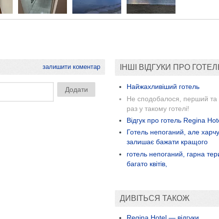
залишити коментар
ІНШІ ВІДГУКИ ПРО ГОТЕЛ
Найжахливіший готель
Не сподобалося, перший та 
раз у такому готелі!
Відгук про готель Regina Hot
Готель непоганий, але харч
залишає бажати кращого
готель непоганий, гарна тер
багато квітів,
ДИВІТЬСЯ ТАКОЖ
Regina Hotel — відгуки