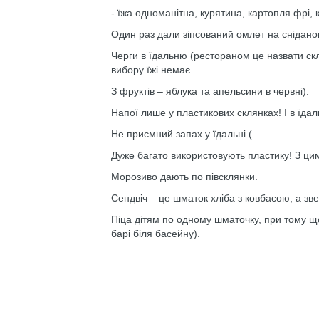
- їжа одноманітна, курятина, картопля фрі, к
Один раз дали зіпсований омлет на сніданок
Черги в їдальню (рестораном це назвати скл
вибору їжі немає.
З фруктів – яблука та апельсини в червні).
Напої лише у пластикових склянках! І в їдал
Не приємний запах у їдальні (
Дуже багато використовують пластику! З цим
Морозиво дають по півсклянки.
Сендвіч – це шматок хліба з ковбасою, а зв
Піца дітям по одному шматочку, при тому що
барі біля басейну).