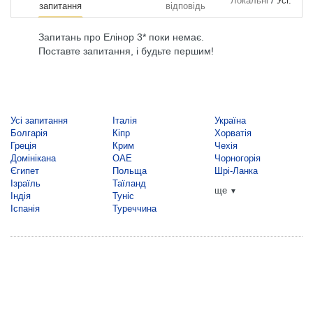
/
Локальні
Усі.
запитання
відповідь
Запитань про Елінор 3* поки немає.
Поставте запитання, і будьте першим!
Усі запитання
Італія
Україна
Болгарія
Кіпр
Хорватія
Греція
Крим
Чехія
Домінікана
ОАЕ
Чорногорія
Єгипет
Польща
Шрі-Ланка
Ізраїль
Таїланд
ще
▼
Індія
Туніс
Іспанія
Туреччина