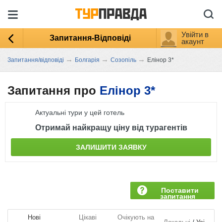
Увійти в
Запитання-Відповіді
акаунт
→
→
→
Запитання/відповіді
Болгарія
Созопіль
Елінор 3*
Запитання про
Елінор 3*
Актуальні тури у цей готель
Отримай найкращу ціну від турагентів
ЗАЛИШИТИ ЗАЯВКУ
Поставити
запитання
Нові
Цікаві
Очікують на