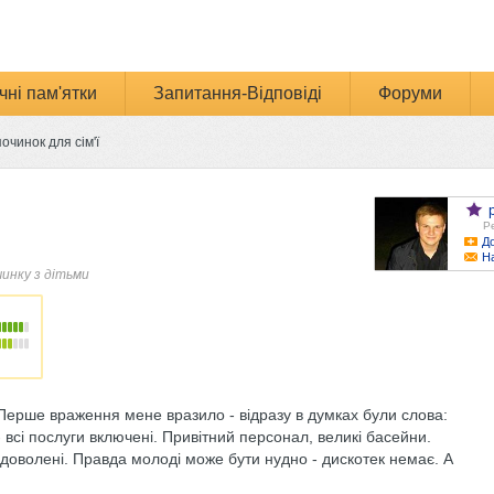
чні пам'ятки
Запитання-Відповіді
Форуми
очинок для сім'ї
Ре
До
Н
чинку з дітьми
Перше враження мене вразило - відразу в думках були слова:
 всі послуги включені. Привітний персонал, великі басейни.
адоволені. Правда молоді може бути нудно - дискотек немає. А