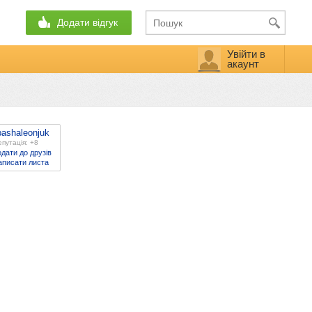
Додати відгук
Увійти в
акаунт
pashaleonjuk
путація: +8
дати до друзів
аписати листа