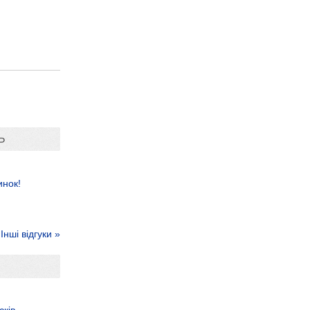
Ь
инок!
Інші відгуки »