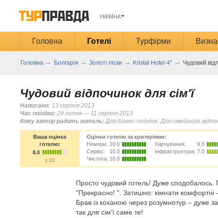
УКРАЇНА
Головна
Готелі
Турфірми
Визна
→
→
→
→
Головна
Болгарія
Золоті піски
Kristal Hotel 4*
Чудовий відп
Чудовий відпочинок для сім'ї
Написано:
13 серпня 2013
Час поїздки:
29 липня — 11 серпня 2013
Кому автор радить готель:
Для бізнес-поїздок; Для сімейного відпо
Ваша оцінка
Оцінки готелю за критеріями:
готелю:
Номери:
10.0
Харчування:
9.0
Сервіс:
10.0
Інфраструктура:
7.0
8.0
Чистота:
10.0
з 10
Просто чудовий готель! Дуже сподобалось. 
"Прекрасно! ". Затишно: кімнати комфортні -
Брав із коханою через розумнотур – дуже з
так для сім'ї саме те!