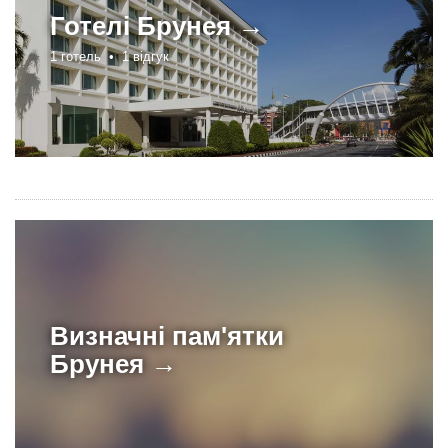
Готелі
Брунея →
1 готель •
1 відгук
Визначні пам'ятки
Брунея →