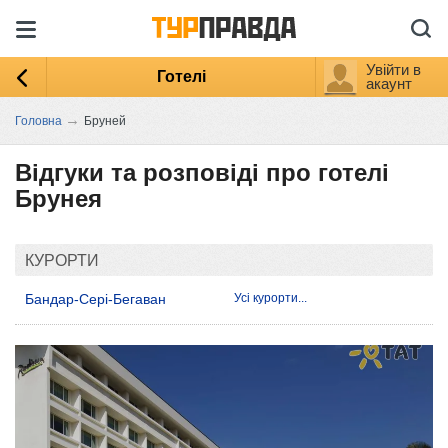
Увійти в
Готелі
акаунт
→
Головна
Бруней
Відгуки та розповіді про готелі
Брунея
КУРОРТИ
Бандар-Сері-Бегаван
Усі курорти...