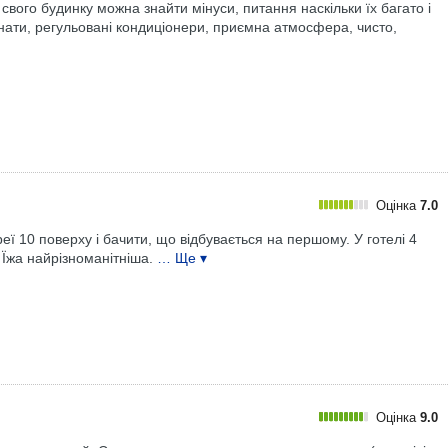
 свого будинку можна знайти мінуси, питання наскільки їх багато і
нати, регульовані кондиціонери, приємна атмосфера, чисто,
Оцінка
7.0
еї 10 поверху і бачити, що відбувається на першому. У готелі 4
. Їжа найрізноманітніша.
… Ще ▾
Оцінка
9.0