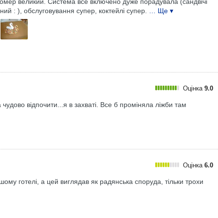
Номер великий. Система все включено дуже порадувала (сандвічі
ний : ), обслуговування супер, коктейлі супер.
… Ще ▾
Оцінка
9.0
 чудово відпочити...я в захваті. Все б проміняла ліжби там
Оцінка
6.0
ншому готелі, а цей виглядав як радянська споруда, тільки трохи