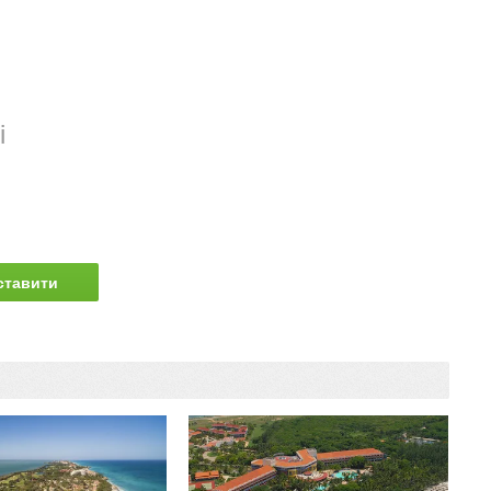
і
ставити
питання