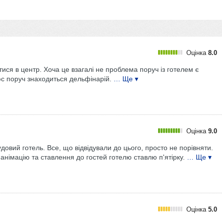
Оцінка
8.0
ися в центр. Хоча це взагалі не проблема поруч із готелем є
юс поруч знаходиться дельфінарій.
… Ще ▾
Оцінка
9.0
удовий готель. Все, що відвідували до цього, просто не порівняти.
 анімацію та ставлення до гостей готелю ставлю п'ятірку.
… Ще ▾
Оцінка
5.0