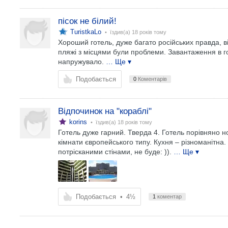
пісок не білий!
TuristkaLo
• їздив(а)
18 років тому
Хороший готель, дуже багато російських правда, ві
пляжі з місцями були проблеми. Завантаження в гот
напружувало.
… Ще ▾
Подобається
0
Коментарів
Відпочинок на "кораблі"
korins
• їздив(а)
18 років тому
Готель дуже гарний. Тверда 4. Готель порівняно 
кімнати європейського типу. Кухня – різноманітна. 
потрісканими стінами, не буде: )).
… Ще ▾
Подобається
•
4½
1
коментар