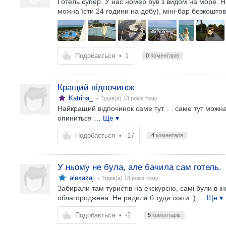
Готель супер. У нас номер був з видом на море. 
можна їсти 24 години на добу), міні-бар безкоштов
Подобається
•
1
0
Коментарів
Кращий відпочинок
Katrina_
• їздив(а)
18 років тому
Найкращий відпочинок саме тут. . . саме тут можна
опиниться
… Ще ▾
Подобається
•
-17
4
коментаря
У ньому не була, але бачила сам готель.
alexazaj
• їздив(а)
18 років тому
Забирали там туристів на екскурсію, самі були в і
облагороджена. Не радила б туди їхати: )
… Ще ▾
Подобається
•
-2
5
коментарів