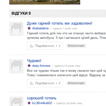
15 фото туристів
21 фото готельєра
ВІДГУКИ 9
Дуже гарний готель ми задоволені!
driabalabina
• їздив(а)
7 років тому
Гарний готель для тих хто не планує часто вибират
зупинка автобуса. 5 кук і катаєшся цілий день. Пл
Подобається
•
1
0
Коментарів
Чудово!
darja.fionowa
• їздив(а)
10 років тому
Все на чудово тільки так я можу сказати про цей ч
Тому і наважилася написати цей відгук. Відразу за
Подобається
•
3
0
Коментарів
хороший готель
kLUBni4ka602
• їздив(а)
16 років тому