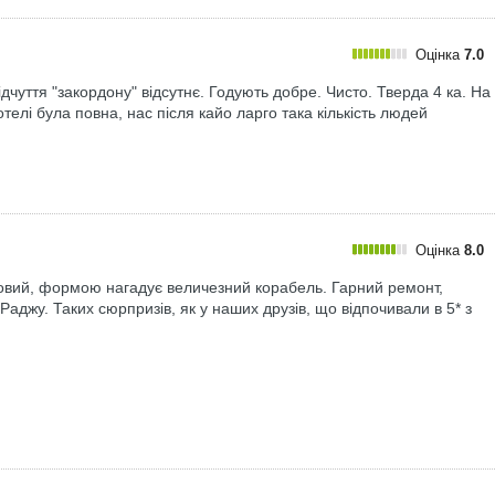
Оцінка
7.0
дчуття "закордону" відсутнє. Годують добре. Чисто. Тверда 4 ка. На
елі була повна, нас після кайо ларго така кількість людей
Оцінка
8.0
новий, формою нагадує величезний корабель. Гарний ремонт,
Раджу. Таких сюрпризів, як у наших друзів, що відпочивали в 5* з