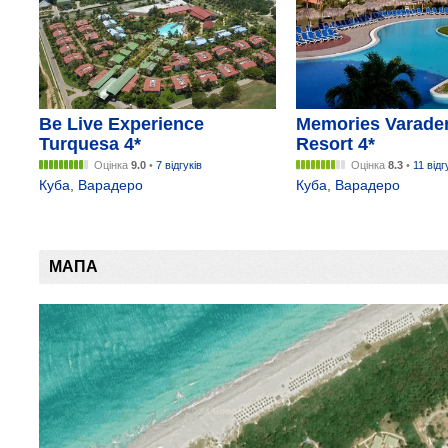
Be Live Experience
Memories Varade
Turquesa 4*
Resort 4*
Оцінка
9.0
•
7 відгуків
Оцінка
8.3
•
11 відг
Куба
,
Варадеро
Куба
,
Варадеро
МАПА