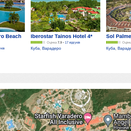
ro Beach
Iberostar Tainos Hotel 4*
Sol Palme
Оцінка
7.9
•
17 відгуків
Оцін
Куба
,
Варадеро
Куба
,
Варад
уків