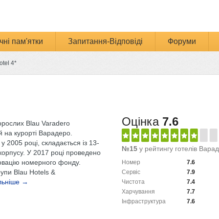
чні пам'ятки
Запитання-Відповіді
Форуми
tel‎ 4*
Оцінка
7.6
орослих Blau Varadero
 на курорті Варадеро.
 2005 році, складається із 13-
№15
у рейтингу готелів Вара
корпусу. У 2017 році проведено
овацію номерного фонду.
Номер
7.6
упи Blau Hotels &
Сервіс
7.9
льніше →
Чистота
7.4
Харчування
7.7
Інфраструктура
7.6