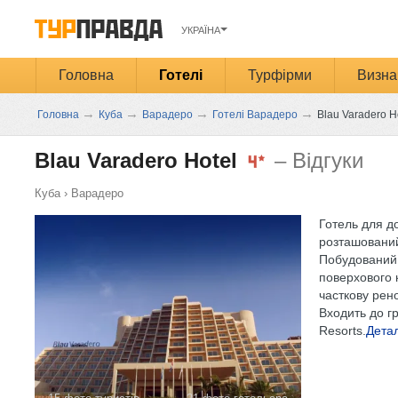
УКРАЇНА
Головна
Готелі
Турфірми
Визна
→
→
→
→
Головна
Куба
Варадеро
Готелі Варадеро
Blau Varadero Ho
Blau Varadero Hotel‎
– Відгуки
Куба
›
Варадеро
Готель для д
розташований
Побудований у
поверхового 
часткову рен
Входить до гр
Resorts.
Дета