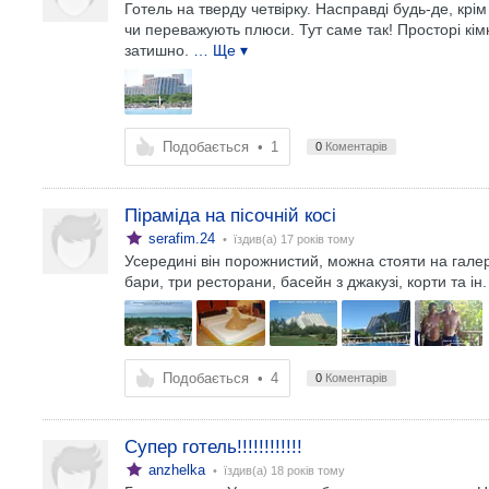
Готель на тверду четвірку. Насправді будь-де, крім
чи переважують плюси. Тут саме так! Просторі кім
затишно.
… Ще ▾
Подобається
•
1
0
Коментарів
Піраміда на пісочній косі
serafim.24
• їздив(а)
17 років тому
Усередині він порожнистий, можна стояти на галер
бари, три ресторани, басейн з джакузі, корти та ін
Подобається
•
4
0
Коментарів
Супер готель!!!!!!!!!!!!
anzhelka
• їздив(а)
18 років тому