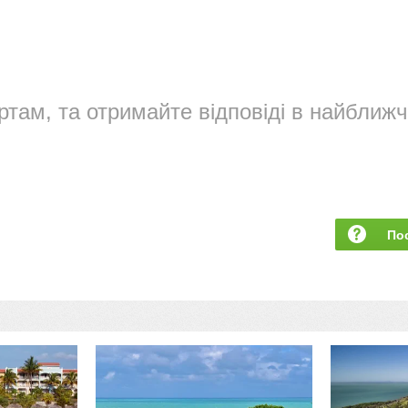
ртам, та отримайте відповіді в найближч
По
за