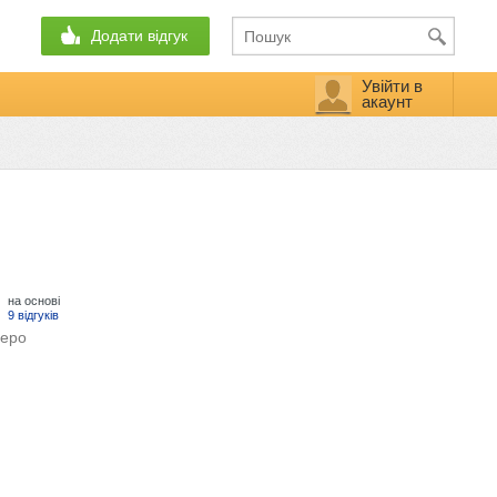
Додати відгук
Увійти в
акаунт
на основі
9 відгуків
деро