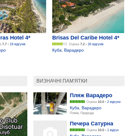
ras Hotel 4*
Brisas Del Caribe Hotel 4*
ка
7.7
•
18 відгуків
Оцінка
7.2
•
26 відгуків
еро
Куба
,
Варадеро
ВИЗНАЧНІ ПАМ'ЯТКИ
Пляж Варадеро
Оцінка
10.0
•
2 відгуки
Куба
,
Варадеро
Пляжі, Природа
Печера Сатурна
Оцінка
10.0
•
1 відгук