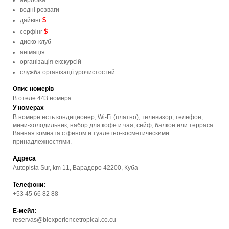
водні розваги
$
дайвінг
$
серфінг
диско-клуб
анімація
організація екскурсій
служба організації урочистостей
Опис номерів
В отеле 443 номера.
У номерах
В номере есть кондиционер, Wi-Fi (платно), телевизор, телефон,
мини-холодильник, набор для кофе и чая, сейф, балкон или терраса.
Ванная комната с феном и туалетно-косметическими
принадлежностями.
Адреса
Autopista Sur, km 11, Варадеро 42200, Куба
Телефони:
+53 45 66 82 88
Е-мейл:
reservas@blexperiencetropical.co.cu