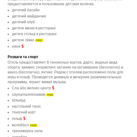
предоставляется в пользование детская коляска.
дитячий басейн
дитячий майданчик
дитячий клуб
дитяче меню в ресторані
дитячі стільці в ресторані
дитяче ліжко
FREE
$
няня
Розваги та спорт
Отель предоставляет 8 теннисных кортов, дартс, водные вида
спорта: каякинг, сноркелинг, катание на катамаране (бесплатно) и
каноэ (бесплатно), яхтинг. Рядом с отелем расположено поле для
игры в гольф. Проводятся дневные и вечерние развлекательные
программы, играет живая музыка.
$
Спа або велнес-центр
сауна/лазня/хамам
FREE
більярд
настільний теніс
тенісний корт
$
гольф
волейбол
FREE
тренажерна зала
аеробіка