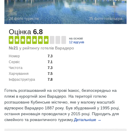
24 фото туристів
35 фото готельєра
Оцінка
6.8
на основі
12 відгуків
№21
у рейтингу готелів Варадеро
Номер
7.3
Сервіс
7.1
Чистота
7.3
Харчування
7.5
Інфраструктура
7.8
Готель розташований на острові Ікакос, безпосередньо на
пляжі в курортній зоні Варадеро. На території готелю
розташоване Кубинське містечко, яке у малому масштабі
відтворює Варадеро 1887 року. Був збудований у 1995 році,
остання реновація проводилася у 2015 році. Підходить для
сімейного та романтичного туризму.
Детальніше →