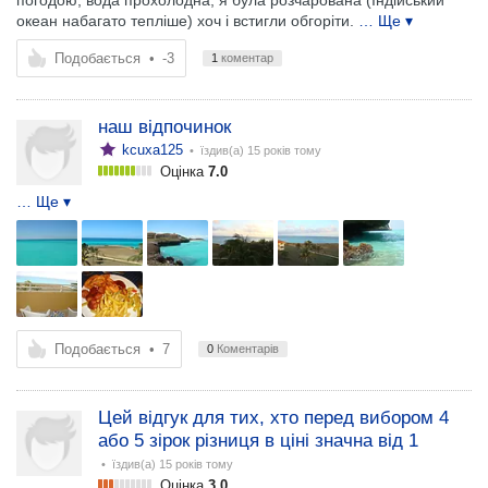
погодою, вода прохолодна, я була розчарована (Індійський
океан набагато тепліше) хоч і встигли обгоріти.
… Ще ▾
Подобається
•
-3
1
коментар
наш відпочинок
kcuxa125
• їздив(а)
15 років тому
Оцінка
7.0
… Ще ▾
Подобається
•
7
0
Коментарів
Цей відгук для тих, хто перед вибором 4
або 5 зірок різниця в ціні значна від 1
• їздив(а)
15 років тому
Оцінка
3.0