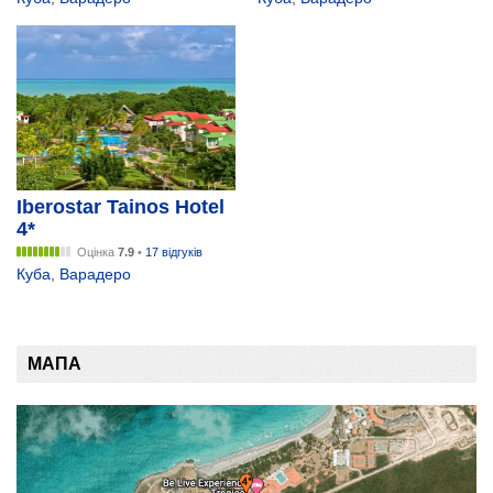
Iberostar Tainos Hotel
4*
Оцінка
7.9
•
17 відгуків
Куба
,
Варадеро
МАПА