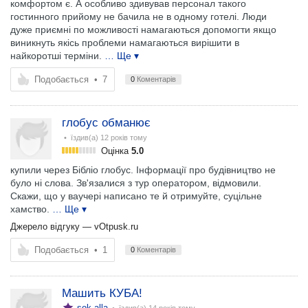
комфортом є. А особливо здивував персонал такого
гостинного прийому не бачила не в одному готелі. Люди
дуже приємні по можливості намагаються допомогти якщо
виникнуть якісь проблеми намагаються вирішити в
найкоротші терміни.
… Ще ▾
Подобається
•
7
0
Коментарів
глобус обманює
• їздив(а)
12 років тому
Оцінка
5.0
купили через Бібліо глобус. Інформації про будівництво не
було ні слова. Зв'язалися з тур оператором, відмовили.
Скажи, що у ваучері написано те й отримуйте, суцільне
хамство.
… Ще ▾
Джерело відгуку —
vOtpusk.ru
Подобається
•
1
0
Коментарів
Машить КУБА!
sok.alla