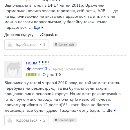
Відпочивали в готелі з 14-17 квітня 2011р. Враження
нормальне, велика зелена територія, свій пляж, АЛЕ.......де
на відпочиваючих не вистачає парасольок, та й ті, які є не
можна назвати парасольками, у басейну також немає
парасольок.
… Ще ▾
Джерело відгуку —
vOtpusk.ru
Подобається
•
1
0
Коментарів
норм!!!!!!!!
arsher13
• їздив(а)
16 років тому
Оцінка
7.0
Відпочивав у готелі у травні 2010 року, на той момент готель
перебував на реконструкції та всі бунгало були закриті,
працював лише основний корпус. На момент реконструкції в
готелі було мало народу, на початку близько 60 чоловік,
причому приблизно 12 росіян))! ! ! коли було не багато
мешканців, все було чудово! ! жодних черг у бари.
… Ще ▾
Подобається
•
2
0
Коментарів