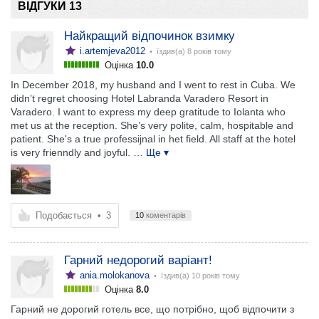
ВІДГУКИ 13
Найкращий відпочинок взимку
i.artemjeva2012
• їздив(а)
8 років тому
Оцінка
10.0
In December 2018, my husband and I went to rest in Cuba. We
didn’t regret choosing Hotel Labranda Varadero Resort in
Varadero. I want to express my deep gratitude to Iolanta who
met us at the reception. She’s very polite, calm, hospitable and
patient. She's a true professijnal in het field. All staff at the hotel
is very frienndly and joyful.
… Ще ▾
Подобається
•
3
10
коментарів
Гарний недорогий варіант!
ania.molokanova
• їздив(а)
10 років тому
Оцінка
8.0
Гарний не дорогий готель все, що потрібно, щоб відпочити з