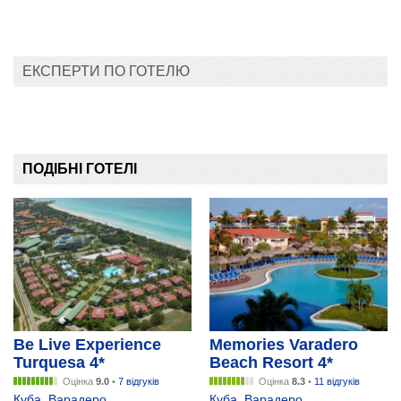
ЕКСПЕРТИ ПО ГОТЕЛЮ
ПОДІБНІ ГОТЕЛІ
Be Live Experience
Memories Varadero
Turquesa 4*
Beach Resort 4*
Оцінка
9.0
•
7 відгуків
Оцінка
8.3
•
11 відгуків
Куба
,
Варадеро
Куба
,
Варадеро