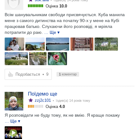
• їздив(а)
14 років тому
Оцінка
10.0
Всім шанувальникам свободи присвячується. Куба манила
мене з самого дитинства на початку 90-х у мене на Кубі
працював батько. Слухаючи його розповіді, я мріяла
потрапити до раю.
… Ще ▾
Подобається
•
9
1
коментар
Поїдемо ще
zzj2c101
• їздив(а)
14 років тому
Оцінка
4.0
Я розповідати не буду тому, як не вмію. Я краще покажу
… Ще ▾