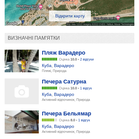
Відкрити карту
ВИЗНАЧНІ ПАМ'ЯТКИ
Пляж Варадеро
Оцінка
10.0
•
2 відгуки
Куба
,
Варадеро
Пляжі, Природа
Печера Сатурна
Оцінка
10.0
•
1 відгук
Куба
,
Варадеро
Активний відпочинок, Природа
Печера Бельямар
Оцінка
8.0
•
1 відгук
Куба
,
Варадеро
Активний відпочинок, Природа