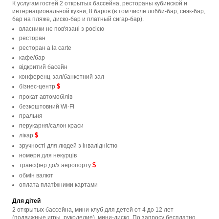
К услугам гостей 2 открытых бассейна, рестораны кубинской и
интернациональной кухни, 8 баров (в том числе лобби-бар, снэк-бар,
бар на пляже, диско-бар и платный сигар-бар).
власники не пов'язані з росією
ресторан
ресторан a la carte
кафе/бар
відкритий басейн
конференц-зал/банкетний зал
$
бізнес-центр
прокат автомобілів
безкоштовний Wi-Fi
пральня
перукарня/салон краси
$
лікар
зручності для людей з інвалідністю
номери для некурців
$
трансфер до/з аеропорту
обмін валют
оплата платіжними картами
Для дітей
2 открытых бассейна, мини-клуб для детей от 4 до 12 лет
(подвижные игры, рукоделие), мини-диско. По запросу бесплатно