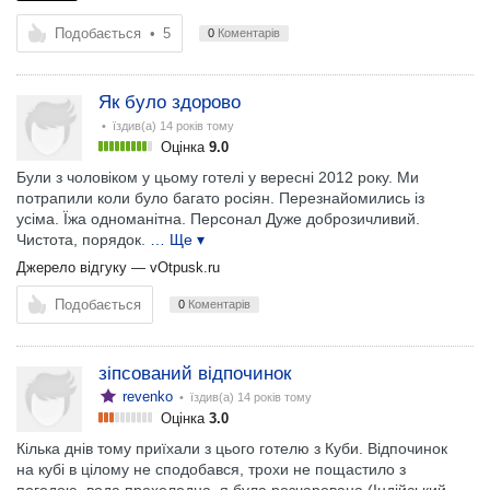
Подобається
•
5
0
Коментарів
Як було здорово
• їздив(а)
14 років тому
Оцінка
9.0
Були з чоловіком у цьому готелі у вересні 2012 року. Ми
потрапили коли було багато росіян. Перезнайомились із
усіма. Їжа одноманітна. Персонал Дуже доброзичливий.
Чистота, порядок.
… Ще ▾
Джерело відгуку —
vOtpusk.ru
Подобається
0
Коментарів
зіпсований відпочинок
revenko
• їздив(а)
14 років тому
Оцінка
3.0
Кілька днів тому приїхали з цього готелю з Куби. Відпочинок
на кубі в цілому не сподобався, трохи не пощастило з