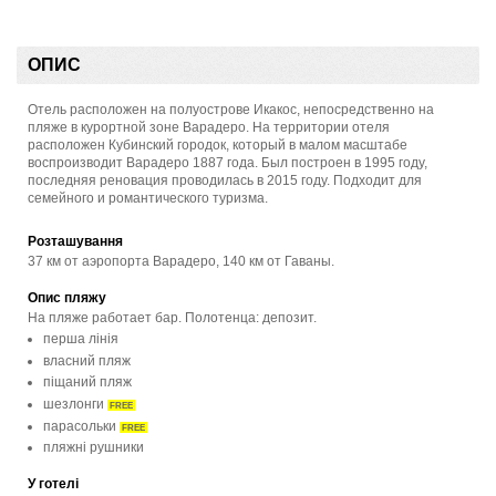
ОПИС
Отель расположен на полуострове Икакос, непосредственно на
пляже в курортной зоне Варадеро. На территории отеля
расположен Кубинский городок, который в малом масштабе
воспроизводит Варадеро 1887 года. Был построен в 1995 году,
последняя реновация проводилась в 2015 году. Подходит для
семейного и романтического туризма.
Розташування
37 км от аэропорта Варадеро, 140 км от Гаваны.
Опис пляжу
На пляже работает бар. Полотенца: депозит.
перша лінія
власний пляж
піщаний пляж
шезлонги
FREE
парасольки
FREE
пляжні рушники
У готелі