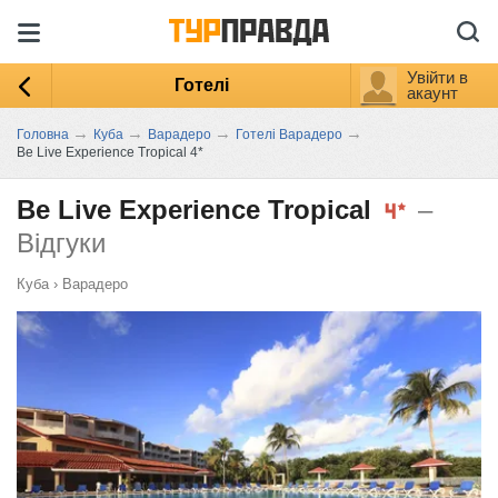
Увійти в
Готелі
акаунт
→
→
→
→
Головна
Куба
Варадеро
Готелі Варадеро
Be Live Experience Tropical 4*
Be Live Experience Tropical
–
Відгуки
Куба
›
Варадеро