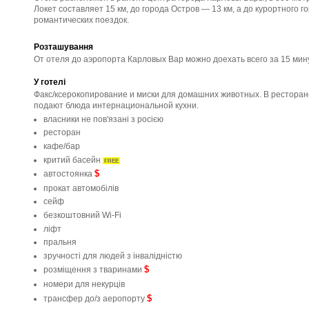
Локет составляет 15 км, до города Остров — 13 км, а до курортного 
романтических поездок.
Розташування
От отеля до аэропорта Карловых Вар можно доехать всего за 15 мину
У готелі
Факс/ксерокопирование и миски для домашних животных. В ресторан
подают блюда интернациональной кухни.
власники не пов'язані з росією
ресторан
кафе/бар
критий басейн
FREE
$
автостоянка
прокат автомобілів
сейф
безкоштовний Wi-Fi
ліфт
пральня
зручності для людей з інвалідністю
$
розміщення з тваринами
номери для некурців
$
трансфер до/з аеропорту