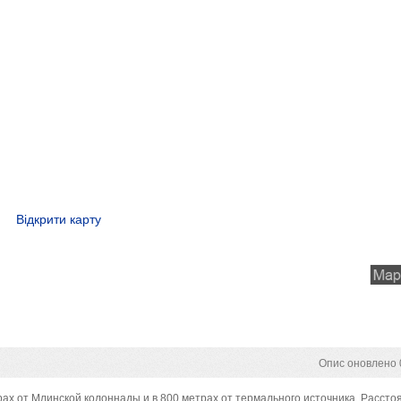
Відкрити карту
Опис оновлено 0
ах от Млинской колоннады и в 800 метрах от термального источника. Рассто