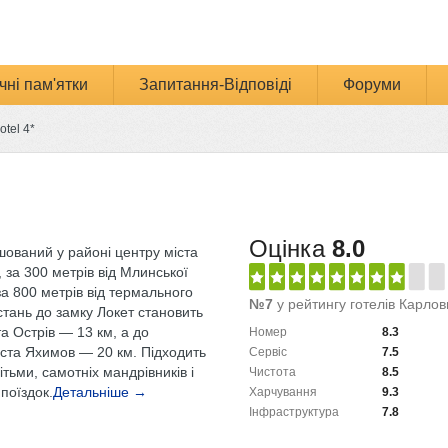
чні пам'ятки
Запитання-Відповіді
Форуми
otel 4*
Оцінка
8.0
шований у районі центру міста
 за 300 метрів від Млинської
а 800 метрів від термального
№7
у рейтингу готелів Карлов
стань до замку Локет становить
та Острів — 13 км, а до
Номер
8.3
іста Яхимов — 20 км. Підходить
Сервіс
7.5
дітьми, самотніх мандрівників і
Чистота
8.5
поїздок.
Детальніше →
Харчування
9.3
Інфраструктура
7.8