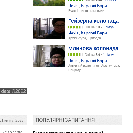
Чехія
,
Карлові Вари
Вулиці, площі, краєвиди
Гейзерна колонада
Оцінка
8.0
•
1 відгук
Чехія
,
Карлові Вари
Архітектура, Природа
Млинова колонада
Оцінка
8.0
•
1 відгук
Чехія
,
Карлові Вари
Активний відпочинок, Архітектура,
Природа
ПОПУЛЯРНІ ЗАПИТАННЯ
1 квітня 2025
яние до замка
Какие развлечения есть в отеле?