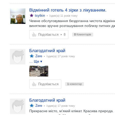
Відмінний готель 4 зірки з лікуванням.
tsytkin
• їздив(а)
11 років тому
Чемне обслуговування бездоганна чистота відмінн
винятково зручне розташування поблизу питних д
Подобається
•
8
0
Коментарів
Благодатний край
Zere
• їздив(а)
17 років тому
… Ще ▾
Подобається
1
коментар
Благодатний край
Zere
• їздив(а)
17 років тому
Прекрасне місто, м'який клімат. Красива природа. 