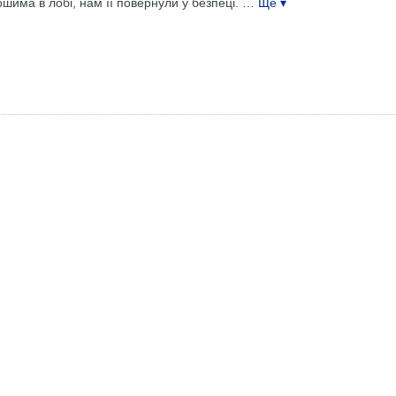
шима в лобі, нам її повернули у безпеці.
… Ще ▾