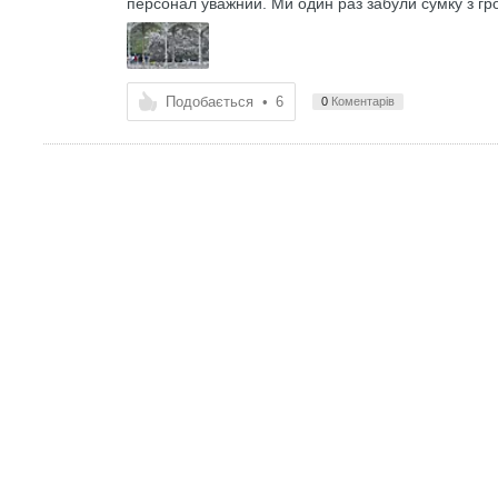
персонал уважний. Ми один раз забули сумку з гро
Подобається
•
6
0
Коментарів