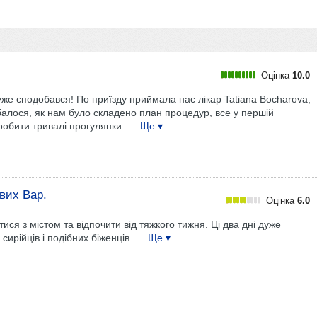
Оцінка
10.0
же сподобався! По приїзду приймала нас лікар Tatiana Bocharova,
балося, як нам було складено план процедур, все у першій
робити тривалі прогулянки.
… Ще ▾
вих Вар.
Оцінка
6.0
ися з містом та відпочити від тяжкого тижня. Ці два дні дуже
сирійців і подібних біженців.
… Ще ▾