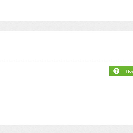
По
за