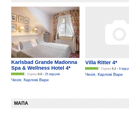
Karlsbad Grande Madonna
Villa Ritter 4*
Spa & Wellness Hotel 4*
Оцінка
9.2
•
9 відгу
Чехія
,
Карлові Вари
Оцінка
8.8
•
25 відгуків
Чехія
,
Карлові Вари
МАПА