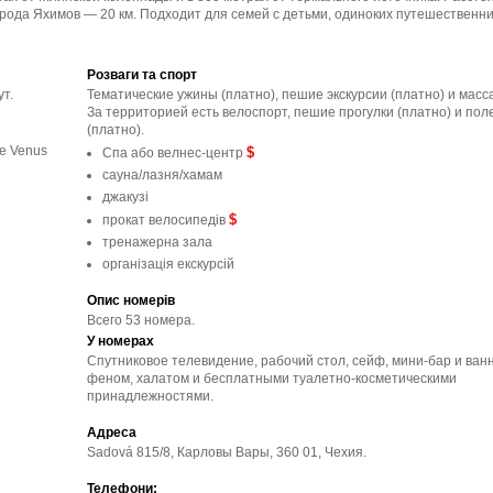
города Яхимов — 20 км. Подходит для семей с детьми, одиноких путешественни
Розваги та спорт
т.
Тематические ужины (платно), пешие экскурсии (платно) и масса
За территорией есть велоспорт, пешие прогулки (платно) и пол
(платно).
е Venus
$
Спа або велнес-центр
сауна/лазня/хамам
джакузі
$
прокат велосипедів
тренажерна зала
організація екскурсій
Опис номерів
Всего 53 номера.
У номерах
Спутниковое телевидение, рабочий стол, сейф, мини-бар и ван
феном, халатом и бесплатными туалетно-косметическими
принадлежностями.
Адреса
Sadová 815/8, Карловы Вары, 360 01, Чехия.
Телефони: