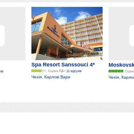
Spa Resort Sanssouci 4*
Moskovsk
Оцінка
7.5
•
11 відгуків
ків
Оцін
Чехія
,
Карлові Вари
Чехія
,
Карло