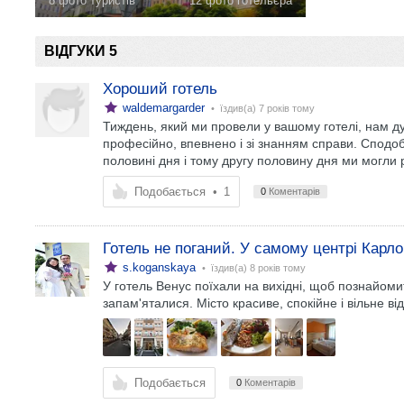
8 фото туристів
12 фото готельєра
ВІДГУКИ 5
Хороший готель
waldemargarder
• їздив(а)
7 років тому
Тиждень, який ми провели у вашому готелі, нам ду
професійно, впевнено і зі знанням справи. Сподо
половині дня і тому другу половину дня ми могли 
Подобається
•
1
0
Коментарів
Готель не поганий. У самому центрі Карло
s.koganskaya
• їздив(а)
8 років тому
У готель Венус поїхали на вихідні, щоб познайомит
запам'яталися. Місто красиве, спокійне і вільне від 
Подобається
0
Коментарів