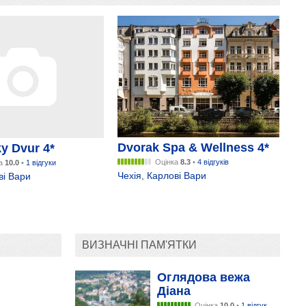
Dvorak Spa & Wellness 4*
y Dvur 4*
Оцінка
8.3
•
4 відгуків
ка
10.0
•
1 відгуки
Чехія
,
Карлові Вари
ві Вари
ВИЗНАЧНІ ПАМ'ЯТКИ
Оглядова вежа
Діана
Оцінка
10.0
•
1 відгук