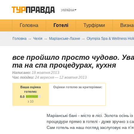
УКРАЇНА
Головна
Готелі
Турфірми
Визна
→
→
→
Головна
Чехія
Маріанське-Лазне
Olympia Spa & Wellness Hote
все пройшло просто чудово. Ув
та на спа процедурах, кухня
Написано:
18 жовтня 2013
Час поїздки:
24 вересня — 12 жовтня 2013
Ваша оцінка
Оцінки готелю за критеріями:
готелю:
8.0
з 10
Маріанські бані - місто в лісі. Золота осінь і
процедури прямо в готелі - дуже зручно з с
Сам готель на наш погляд заслуговує на п'ят