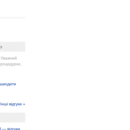
Ь
 Уважний
процедурах,
ашкодити
Інші відгуки »
l — відгуки