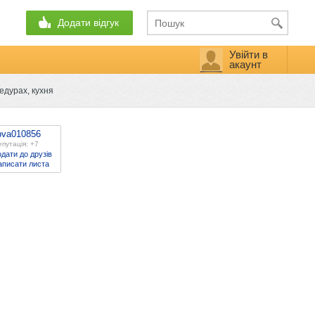
Додати відгук
Увійти в
акаунт
едурах, кухня
bva010856
путація: +7
дати до друзів
аписати листа