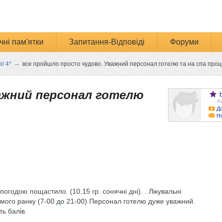
чні пам'ятки
Запитання-Відповіді
Форуми
→
l 4*
все пройшло просто чудово. Уважний персонал готелю та на спа проц
ажний персонал готелю
Ре
До
Н
з погодою пощастило. (10.15 гр. сонячні дні). . Лікувальні
амого ранку (7-00 до 21-00) Персонал готелю дуже уважний.
ь балів.