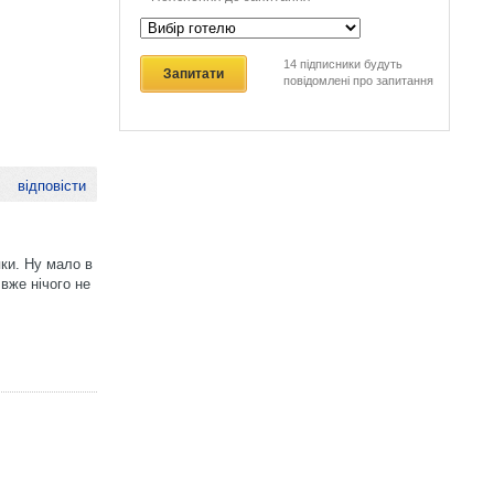
14
підписники будуть
Запитати
повідомлені про запитання
відповісти
пки. Ну мало в
 вже нічого не