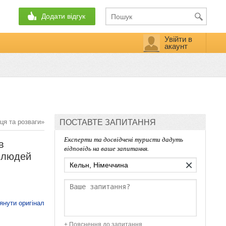
Додати відгук
Увійти в
акаунт
ця та розваги»
ПОСТАВТЕ ЗАПИТАННЯ
Експерти та досвідчені туристи дадуть
в
відповідь на ваше запитання.
я людей
×
янути оригінал
+ Пояснення до запитання