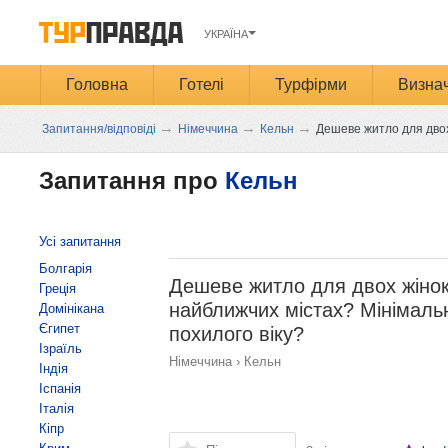
УКРАЇНА
Головна
Готелі
Турфірми
Визнач
→
→
→
Запитання/відповіді
Німеччина
Кельн
Дешеве житло для дво
Запитання про
Кельн
Усі запитання
Болгарія
Дешеве житло для двох жінок
Греція
найближчих містах? Мінімальн
Домінікана
Єгипет
похилого віку?
Ізраїль
Німеччина
›
Кельн
Індія
Іспанія
Італія
Кіпр