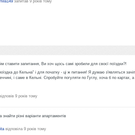
mila149
запитав
9 років тому
рім ставити запитання, Ви хоч щось самі зробили для своєї поїздки?!
поїздка до Кельна" і для початку - ці ж питання! Я думаю з'являться зачі
ччині, і саме в Кельні. Спробуйте погуляти по Гуглу, хоча б по картах, а
ідповів
9 років тому
 знайти різні варіанти апартаментів
ita
відповіла
9 років тому