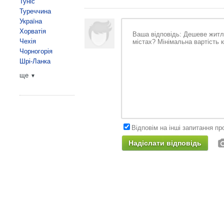
Туніс
Туреччина
Україна
Хорватія
Чехія
Чорногорія
Шрі-Ланка
ще
▼
Відповім на інші запитання пр