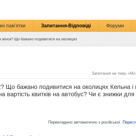
ні пам'ятки
Запитання-Відповіді
Форуми
х жінок? Що бажано подивитися на околицях
Запитання на тему «Міс
? Що бажано подивитися на околицях Кельна і 
а вартість квитків на автобус? Чи є знижки дл
Перекладено автоматично з російської.
Перегл