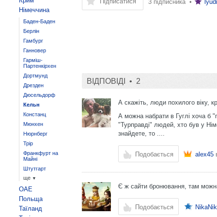
Крим
Підписатися
3 підписника •
lyud
Німеччина
Баден-Баден
Берлін
Гамбург
Ганновер
Гарміш-
Партенкірхен
Дортмунд
ВІДПОВІДІ •
2
Дрезден
Дюсельдорф
А скажіть, люди похилого віку, к
Кельн
Констанц
А можна набрати в Гуглі хоча б "
Мюнхен
"Турправді" людей, хто був у Німе
знайдете, то ....
Нюрнберг
Трір
Франкфурт на
Подобається
alex45
в
Майні
Штутгарт
ще
▼
Є ж сайти бронювання, там можна
ОАЕ
Польща
Подобається
NikaNik
Таїланд