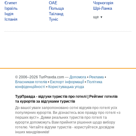
Єгипет
ОАЕ
Чорногорія
Ізраїль
Польща
Шрі-Ланка
Індія
Таїланд
ще
▼
Іспанія
Туніс
© 2006–2026 TurPravda.com
—
Допомога
•
Реклама
•
Власникам готелів
•
Експорт інформаціЇ
•
Політика
конфіденційності
•
Користувацька угода
ТурПравда -
відгуки туристів про готелі
| Рейтинг готелів
та курортів за відгуками туристів
До вашої уваги запропоновано сотні відгуків про готелі усіх
популярних курортів. Ви дізнаєтесь всю правду про готелі «з
перших вуст». Думки реальних туристів про готелі та
курорти допоможуть Вам прийняти рішення щодо вибору
готелю. Читайте відгуки туристів - користуйтеся досвідом
інших мандрівників!