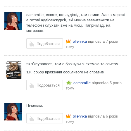
camomille, схоже, що аудіогід там немає. Але в мережі
є готові аудіоекскурсії, які можна завантажити на
телефон і слухати вже на місці. Наприклад, на
ізотревел.
ollennka
відповіла
7 років
Подобається
тому
як з'ясувалося, там є брошури зі схемою та описом
з.и. собор враження особливого не справив
camomille
відповіла
6 років
Подобається
тому
Пічалька.
ollennka
відповіла
6 років
Подобається
тому