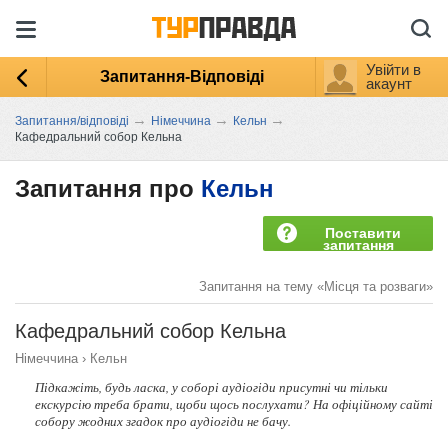
Увійти в
Запитання-Відповіді
акаунт
→
→
→
Запитання/відповіді
Німеччина
Кельн
Кафедральний собор Кельна
Запитання про
Кельн
Поставити
запитання
Запитання на тему «Місця та розваги»
Кафедральний собор Кельна
Німеччина
›
Кельн
Підкажіть, будь ласка, у соборі аудіогіди присутні чи тільки
екскурсію треба брати, щоби щось послухати? На офіційному сайті
собору жодних згадок про аудіогіди не бачу.