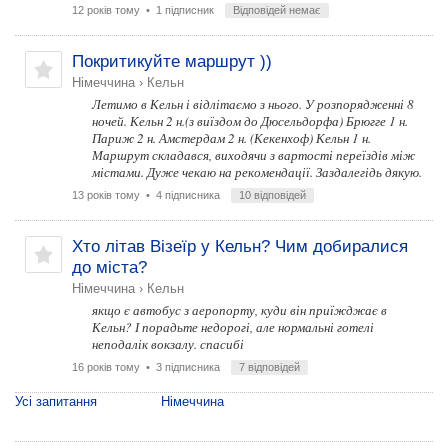
12 років тому
• 1 підписник
Відповідей немає
Покритикуйте маршрут ))
Німеччина
›
Кельн
Летимо в Кельн і відлітаємо з нього. У розпорядженні 8
ночей. Кельн 2 н.(з виїздом до Дюсельдорфа) Брюгге 1 н.
Париж 2 н. Амстердам 2 н. (Кекенхоф) Кельн 1 н.
Маршрут складався, виходячи з вартості переїздів між
містами. Дуже чекаю на рекомендації. Заздалегідь дякую.
13 років тому
• 4 підписника
10 відповідей
Хто літав Візеїр у Кельн? Чим добиралися
до міста?
Німеччина
›
Кельн
якщо є автобус з аеропорту, куди він приїжджає в
Кельн? І порадьте недорогі, але нормальні готелі
неподалік вокзалу. спасибі
16 років тому
• 3 підписника
7 відповідей
Усі запитання
Німеччина