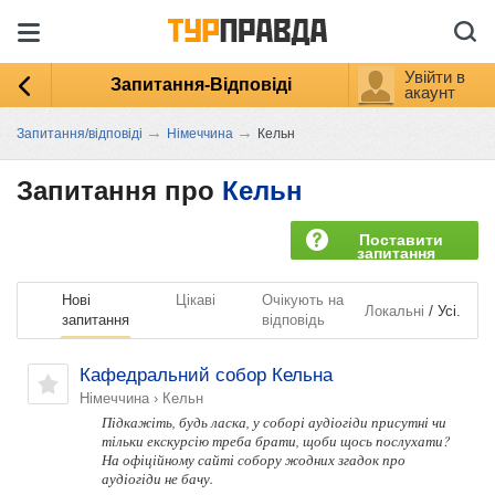
Увійти в
Запитання-Відповіді
акаунт
→
→
Запитання/відповіді
Німеччина
Кельн
Запитання про
Кельн
Поставити
запитання
Нові
Цікаві
Очікують на
/
Локальні
Усі.
запитання
відповідь
Кафедральний собор Кельна
Німеччина
›
Кельн
Підкажіть, будь ласка, у соборі аудіогіди присутні чи
тільки екскурсію треба брати, щоби щось послухати?
На офіційному сайті собору жодних згадок про
аудіогіди не бачу.