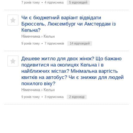
7 років тому
• 4 підписника
5 відповідей
Чи є бюджетний варіант відвідати
Брюссель, Люксембург чи Амстердам із
Кельна?
Німеччина
›
Кельн
9 років тому
• 7 підписників
14 відповідей
Дешеве житло для двох жінок? Що бажано
подивитися на околицях Кельна і в
найближчих містах? Мінімальна вартість
квитків на автобус? Чи є знижки для людей
похилого віку?
Німеччина
›
Кельн
9 років тому
• 3 підписника
2 відповіді