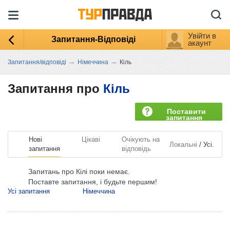
Увійти в
Запитання-Відповіді
акаунт
→
→
Запитання/відповіді
Німеччина
Кіль
Запитання про
Кіль
Поставити
запитання
Нові
Цікаві
Очікують на
/
Локальні
Усі.
запитання
відповідь
Запитань про Кілі поки немає.
Поставте запитання, і будьте першим!
Усі запитання
Німеччина