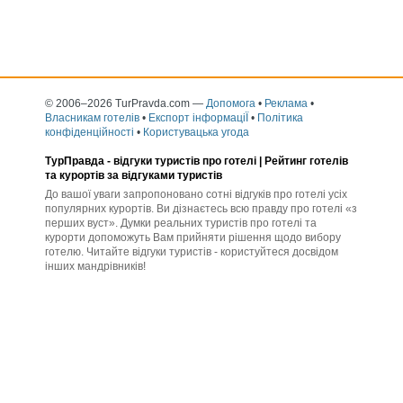
© 2006–2026 TurPravda.com
—
Допомога
•
Реклама
•
Власникам готелів
•
Експорт інформаціЇ
•
Політика
конфіденційності
•
Користувацька угода
ТурПравда -
відгуки туристів про готелі
| Рейтинг готелів
та курортів за відгуками туристів
До вашої уваги запропоновано сотні відгуків про готелі усіх
популярних курортів. Ви дізнаєтесь всю правду про готелі «з
перших вуст». Думки реальних туристів про готелі та
курорти допоможуть Вам прийняти рішення щодо вибору
готелю. Читайте відгуки туристів - користуйтеся досвідом
інших мандрівників!