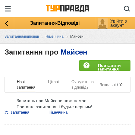
Увійти в
Запитання-Відповіді
акаунт
→
→
Запитання/відповіді
Німеччина
Майсен
Запитання про
Майсен
Поставити
запитання
Нові
Цікаві
Очікують на
/
Локальні
Усі.
запитання
відповідь
Запитань про Майсене поки немає.
Поставте запитання, і будьте першим!
Усі запитання
Німеччина