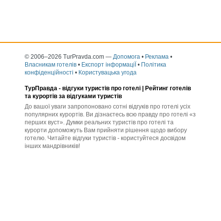
© 2006–2026 TurPravda.com
—
Допомога
•
Реклама
•
Власникам готелів
•
Експорт інформаціЇ
•
Політика
конфіденційності
•
Користувацька угода
ТурПравда -
відгуки туристів про готелі
| Рейтинг готелів
та курортів за відгуками туристів
До вашої уваги запропоновано сотні відгуків про готелі усіх
популярних курортів. Ви дізнаєтесь всю правду про готелі «з
перших вуст». Думки реальних туристів про готелі та
курорти допоможуть Вам прийняти рішення щодо вибору
готелю. Читайте відгуки туристів - користуйтеся досвідом
інших мандрівників!