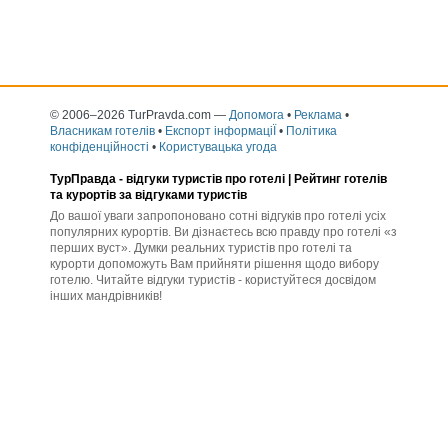
© 2006–2026 TurPravda.com
—
Допомога
•
Реклама
•
Власникам готелів
•
Експорт інформаціЇ
•
Політика
конфіденційності
•
Користувацька угода
ТурПравда -
відгуки туристів про готелі
| Рейтинг готелів
та курортів за відгуками туристів
До вашої уваги запропоновано сотні відгуків про готелі усіх
популярних курортів. Ви дізнаєтесь всю правду про готелі «з
перших вуст». Думки реальних туристів про готелі та
курорти допоможуть Вам прийняти рішення щодо вибору
готелю. Читайте відгуки туристів - користуйтеся досвідом
інших мандрівників!