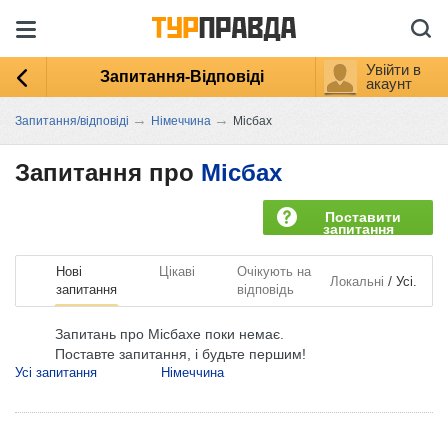
Увійти в
Запитання-Відповіді
акаунт
→
→
Запитання/відповіді
Німеччина
Місбах
Запитання про
Місбах
Поставити
запитання
Нові
Цікаві
Очікують на
/
Локальні
Усі.
запитання
відповідь
Запитань про Місбахе поки немає.
Поставте запитання, і будьте першим!
Усі запитання
Німеччина