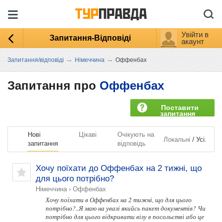
Увійти в
Запитання-Відповіді
акаунт
→
→
Запитання/відповіді
Німеччина
Оффенбах
Запитання про
Оффенбах
Поставити
запитання
Нові
Цікаві
Очікують на
/
Локальні
Усі.
запитання
відповідь
Хочу поїхати до Оффенбах на 2 тижні, що
для цього потрібно?
Німеччина
›
Оффенбах
Хочу поїхати в Оффенбах на 2 тижні, що для цього
потрібно?..Я маю на увазі якийсь пакет документів? Чи
потрібно для цього відкривати візу в посольстві або це