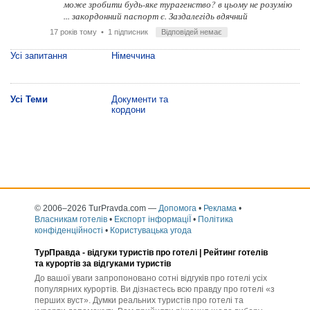
може зробити будь-яке турагенство? в цьому не розумію
... закордонний паспорт є. Заздалегідь вдячний
17 років тому
• 1 підписник
Відповідей немає
Усі запитання
Німеччина
Усі Теми
Документи та
кордони
© 2006–2026 TurPravda.com
—
Допомога
•
Реклама
•
Власникам готелів
•
Експорт інформаціЇ
•
Політика
конфіденційності
•
Користувацька угода
ТурПравда -
відгуки туристів про готелі
| Рейтинг готелів
та курортів за відгуками туристів
До вашої уваги запропоновано сотні відгуків про готелі усіх
популярних курортів. Ви дізнаєтесь всю правду про готелі «з
перших вуст». Думки реальних туристів про готелі та