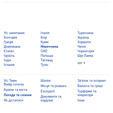
Усі запитання
Італія
Туреччина
Болгарія
Кіпр
Україна
Греція
Крим
Хорватія
Домінікана
Німеччина
Чехія
Єгипет
ОАЕ
Чорногорія
Ізраїль
Польща
Шрі-Ланка
Індія
Таїланд
ще
▼
Іспанія
Туніс
Усі Теми
Шопінг
Зв'язок та інтернет
Вибір готелю
Місця та розваги
Валюта та гроші
Країни та міста
Екскурсії
Турфірми та
Погода та сезони
оператори
Документи та
Як дістатися
кордони
Інше