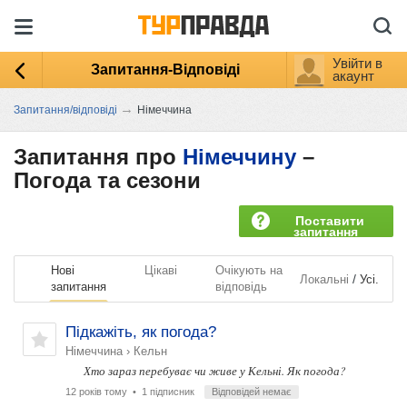
Увійти в
Запитання-Відповіді
акаунт
→
Запитання/відповіді
Німеччина
Запитання про
Німеччину
–
Погода та сезони
Поставити
запитання
Нові
Цікаві
Очікують на
/
Локальні
Усі.
запитання
відповідь
Підкажіть, як погода?
Німеччина
›
Кельн
Хто зараз перебуває чи живе у Кельні. Як погода?
12 років тому
• 1 підписник
Відповідей немає