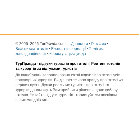
© 2006–2026 TurPravda.com
—
Допомога
•
Реклама
•
Власникам готелів
•
Експорт інформаціЇ
•
Політика
конфіденційності
•
Користувацька угода
ТурПравда -
відгуки туристів про готелі
| Рейтинг готелів
та курортів за відгуками туристів
До вашої уваги запропоновано сотні відгуків про готелі усіх
популярних курортів. Ви дізнаєтесь всю правду про готелі «з
перших вуст». Думки реальних туристів про готелі та
курорти допоможуть Вам прийняти рішення щодо вибору
готелю. Читайте відгуки туристів - користуйтеся досвідом
інших мандрівників!