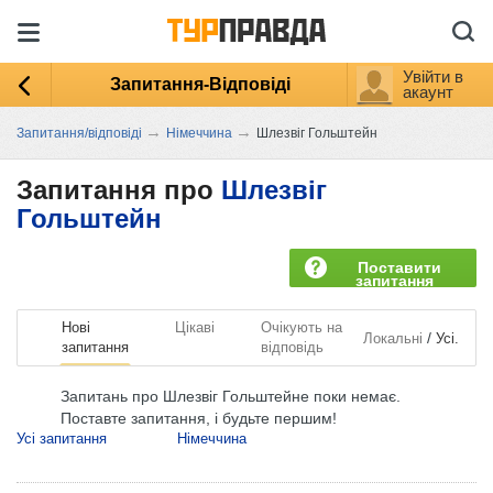
Увійти в
Запитання-Відповіді
акаунт
→
→
Запитання/відповіді
Німеччина
Шлезвіг Гольштейн
Запитання про
Шлезвіг
Гольштейн
Поставити
запитання
Нові
Цікаві
Очікують на
/
Локальні
Усі.
запитання
відповідь
Запитань про Шлезвіг Гольштейне поки немає.
Поставте запитання, і будьте першим!
Усі запитання
Німеччина