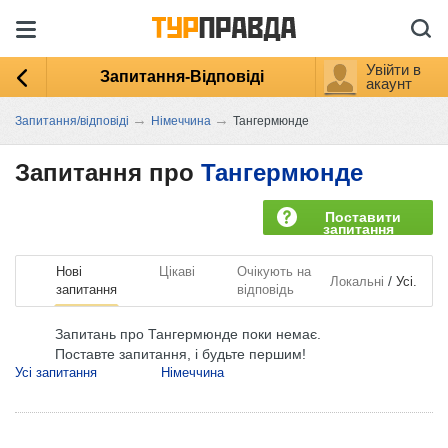
Увійти в
Запитання-Відповіді
акаунт
→
→
Запитання/відповіді
Німеччина
Тангермюнде
Запитання про
Тангермюнде
Поставити
запитання
Нові
Цікаві
Очікують на
/
Локальні
Усі.
запитання
відповідь
Запитань про Тангермюнде поки немає.
Поставте запитання, і будьте першим!
Усі запитання
Німеччина