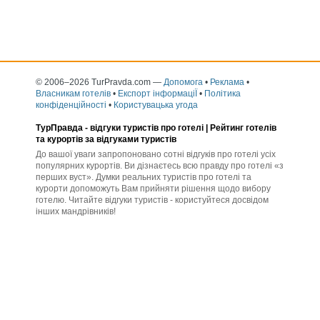
© 2006–2026 TurPravda.com
—
Допомога
•
Реклама
•
Власникам готелів
•
Експорт інформаціЇ
•
Політика
конфіденційності
•
Користувацька угода
ТурПравда -
відгуки туристів про готелі
| Рейтинг готелів
та курортів за відгуками туристів
До вашої уваги запропоновано сотні відгуків про готелі усіх
популярних курортів. Ви дізнаєтесь всю правду про готелі «з
перших вуст». Думки реальних туристів про готелі та
курорти допоможуть Вам прийняти рішення щодо вибору
готелю. Читайте відгуки туристів - користуйтеся досвідом
інших мандрівників!