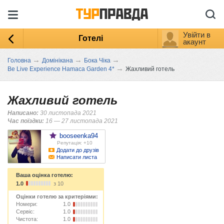
Увійти в
Готелі
акаунт
→
→
→
Головна
Домінікана
Бока Чіка
→
Be Live Experience Hamaca Garden 4*
Жахливий готель
Жахливий готель
Написано:
30 листопада 2021
Час поїздки:
16 — 27 листопада 2021
booseenka94
Репутація: +10
Додати до друзів
Написати листа
Ваша оцінка готелю:
1.0
з 10
Оцінки готелю за критеріями:
Номери:
1.0
Сервіс:
1.0
Чистота:
1.0