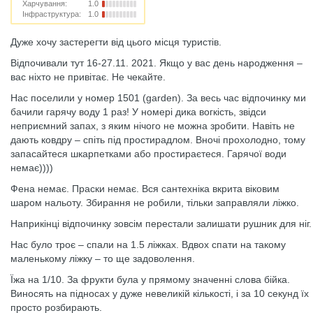
Харчування:
1.0
Інфраструктура:
1.0
Дуже хочу застерегти від цього місця туристів.
Відпочивали тут 16-27.11. 2021. Якщо у вас день народження –
вас ніхто не привітає. Не чекайте.
Нас поселили у номер 1501 (garden). За весь час відпочинку ми
бачили гарячу воду 1 раз! У номері дика вогкість, звідси
неприємний запах, з яким нічого не можна зробити. Навіть не
дають ковдру – спіть під простирадлом. Вночі прохолодно, тому
запасайтеся шкарпетками або простираєтеся. Гарячої води
немає))))
Фена немає. Праски немає. Вся сантехніка вкрита віковим
шаром нальоту. Збирання не робили, тільки заправляли ліжко.
Наприкінці відпочинку зовсім перестали залишати рушник для ніг.
Нас було троє – спали на 1.5 ліжках. Вдвох спати на такому
маленькому ліжку – то ще задоволення.
Їжа на 1/10. За фрукти була у прямому значенні слова бійка.
Виносять на підносах у дуже невеликій кількості, і за 10 секунд їх
просто розбирають.