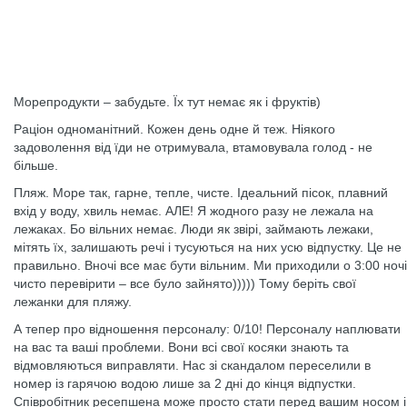
Морепродукти – забудьте. Їх тут немає як і фруктів)
Раціон одноманітний. Кожен день одне й теж. Ніякого
задоволення від їди не отримувала, втамовувала голод - не
більше.
Пляж. Море так, гарне, тепле, чисте. Ідеальний пісок, плавний
вхід у воду, хвиль немає. АЛЕ! Я жодного разу не лежала на
лежаках. Бо вільних немає. Люди як звірі, займають лежаки,
мітять їх, залишають речі і тусуються на них усю відпустку. Це не
правильно. Вночі все має бути вільним. Ми приходили о 3:00 ночі
чисто перевірити – все було зайнято))))) Тому беріть свої
лежанки для пляжу.
А тепер про відношення персоналу: 0/10! Персоналу наплювати
на вас та ваші проблеми. Вони всі свої косяки знають та
відмовляються виправляти. Нас зі скандалом переселили в
номер із гарячою водою лише за 2 дні до кінця відпустки.
Співробітник ресепшена може просто стати перед вашим носом і