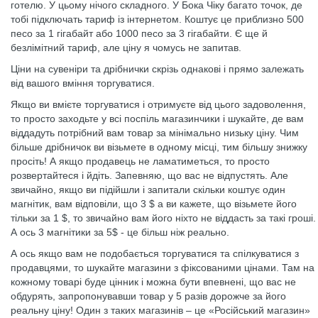
готелю. У цьому нічого складного. У Бока Чіку багато точок, де
тобі підключать тариф із інтернетом. Коштує це приблизно 500
песо за 1 гігабайт або 1000 песо за 3 гігабайти. Є ще й
безлімітний тариф, але ціну я чомусь не запитав.
Ціни на сувеніри та дрібнички скрізь однакові і прямо залежать
від вашого вміння торгуватися.
Якщо ви вмієте торгуватися і отримуєте від цього задоволення,
то просто заходьте у всі поспіль магазинчики і шукайте, де вам
віддадуть потрібний вам товар за мінімально низьку ціну. Чим
більше дрібничок ви візьмете в одному місці, тим більшу знижку
просіть! А якщо продавець не ламатиметься, то просто
розвертайтеся і йдіть. Запевняю, що вас не відпустять. Але
звичайно, якщо ви підійшли і запитали скільки коштує один
магнітик, вам відповіли, що 3 $ а ви кажете, що візьмете його
тільки за 1 $, то звичайно вам його ніхто не віддасть за такі гроші.
А ось 3 магнітики за 5$ - це більш ніж реально.
А ось якщо вам не подобається торгуватися та спілкуватися з
продавцями, то шукайте магазини з фіксованими цінами. Там на
кожному товарі буде цінник і можна бути впевнені, що вас не
обдурять, запропонувавши товар у 5 разів дорожче за його
реальну ціну! Один з таких магазинів – це «Російський магазин»