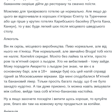
бажанням скоріше дійти до ресторану та смачно поїсти.
Можливо для тризіркового готелю це нормально. Але якщо до
цього ви відпочивали в хороших п'ятірках Єгипту та Туреччини
або ще гірше у крутих готелях Карибського басейну (Пунта Кана,
Канкун), то у вас буде легкий шок після місцевого шведського
столу.
Алкоголь
Він як скрізь, місцевого виробництва. Пиво нормальне, але від
нього не п'янієш. Ром нормальний, але звичайно Brugal тобі ніхто
не наллє. Коктейлі середні. Мохіто без лайма та м'яти, просто
ром та м'ятний сироп з льодом. Хто не вибагливий - тому зайде.
Можу порадити Амаретто з льодом (не знаю, чи він є в
основному барі, але в 18+ ​ ​ завжди був) ось цей напій справді
гідний за Московськими мірками. Ще мені сподобалися М'ятний
та банановий лікер. Тільки просіть багато льоду, що б не було
занадто нудотно. А так дуже приємно, їх можна навіть змішувати
між собою, вийде така собі м'ятно-бананова настойка.
Ну а якщо захочете посидіти і випити щось хороше, то купуйте
ром, благо він там на кожному кутку продається за копійки.
Анімація