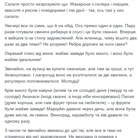
Салати просто незрозуміло що. Макарони з селера і перцем,
квасоля з рисом і помідорами і так далі - так, ось такі у них
салати.
Увечері все те саме, що й на обід. Ось прямо один в один. Пару
разів готували свинячі реберця в соусі і це було смачно. Вперше
я вийшов із-за столу задоволений. Але млинець, чому всього два
рази за два тижні? Не розумію! Ребра дорожчі за ноги свині?
Окремий плюс від мене: майже завжди було манго, і воно було
майже ідеальним!
Звичайно, на вулиці ви купите смачніше, але там за гроші, а тут
безкоштовно. І напрочуд воно не розліталося за дві хвилини, а
регулярно поповнювалося. Молодці!
Крім манго були кавуни (мляві та не солодкі) диня (тверді та не
солодкі) Ананаси (іноді смачні, а іноді ніби консервовані) Папая
(дуже хороша, але сам фрукт трохи на любителя) – ці фрукти
були майже завжди! Маркуйю давали через день, але вона була
дуже кисла, як лимон. Виноград, карамболу та ківі давали по
одному разу.
З часом ти звичайно звикаєш до цієї їжі, але все ж таки не
отримуєш від неї задоволення. Не виходиш із номера з