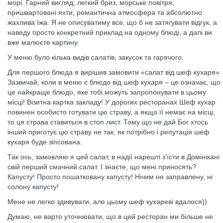
морі. Гарний вигляд, легкий бриз, морське повітря,
пришвартовані яхти, романтична атмосфера та абсолютно
жахлива їжа. Я не описуватиму все, що б не затягувати відгук, а
наведу просто конкретний приклад на одному блюді, а далі ви
вже малюєте картину.
У меню було кілька видів салатів, закусок та гарячого.
Для першого блюда я вирішив замовити «салат від шеф кухаря»
Зазвичай, коли в меню є блюдо від шеф кухаря – це означає, що
це найкраще блюдо, яке тобі можуть запропонувати в цьому
місці! Візитна картка закладу! У дорогих ресторанах Шеф кухар
повинен особисто готувати цю страву, а якщо її немає на місці,
то ця страва ставиться в стоп лист. Тому що не дай Бог хтось
інший приготує цю страву не так, як потрібно і репутація шеф
кухаря буде зіпсована.
Так ось, замовляю я цей салат, в надії нарешті з'їсти в Домінікані
свій перший смачний салат. І знаєте, що мені приносять?
Капусту! Просто пошатковану капусту! Нічим не заправлену, ні
солону капусту!
Мене не легко здивувати, але цьому шеф кухареві вдалося))
Думаю, не варто уточнювати, що в цей ресторан ми більше не