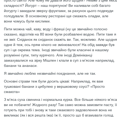
просто свято! Але чому не давати його щодня? Невже з цим якісь
складності? Йогурт – наш порятунок! Ви наливали собі багато
йогурту і закидали зверху фруктами, за рахунок цього подекуди
голодували. В основному ресторані ще смажать оладки, але
вони чомусь були кислими.
Пити можна чай, каву, воду і фреші (ну це звичайно голосно
сказано, відсотків на 80 вони були розбавлені водою. Пити таке я
не зміг. Сніданок як сніданок скажіть ви. Так, можливо. Але щодня
одне й теж, ось прям нічого не змінювалося! На обід завжди був
суп і це окрема тема. Іноді звичайно були класичні в нашому
розумінні супи, типу курячого. Але іноді Домініканці
замахувалися на зірку Мішлен і клали в суп з м'ясом наприклад,
банани та ананаси.
Я звичайно люблю незвичайні поєднання, але не так.
Основні страви теж були досить цікаві: Наприклад, як вам
тушковані банани з цибулею у вершковому соусі? «Просто
смакота»
З м'яса суха свинина і нормальна курка. Все більше ніякого м'яса
ви не побачите! Жодного разу! Так само можна замовити пасту, її
готують при тобі і знову ж таки смакового задоволення вона не
викликає (як і вся решта їжа) їж її, просто що б вгамувати голод.