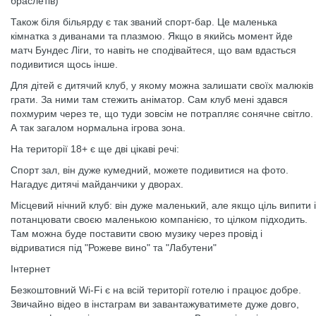
браслетів)
Також біля більярду є так званий спорт-бар. Це маленька
кімнатка з диванами та плазмою. Якщо в якийсь момент йде
матч Бундес Ліги, то навіть не сподівайтеся, що вам вдасться
подивитися щось інше.
Для дітей є дитячий клуб, у якому можна залишати своїх малюків
грати. За ними там стежить аніматор. Сам клуб мені здався
похмурим через те, що туди зовсім не потрапляє сонячне світло.
А так загалом нормальна ігрова зона.
На території 18+ є ще дві цікаві речі:
Спорт зал, він дуже кумедний, можете подивитися на фото.
Нагадує дитячі майданчики у дворах.
Місцевий нічний клуб: він дуже маленький, але якщо ціль випити і
потанцювати своєю маленькою компанією, то цілком підходить.
Там можна буде поставити свою музику через провід і
відриватися під "Рожеве вино" та "Лабутени"
Інтернет
Безкоштовний Wi-Fi є на всій території готелю і працює добре.
Звичайно відео в інстаграм ви завантажуватимете дуже довго,