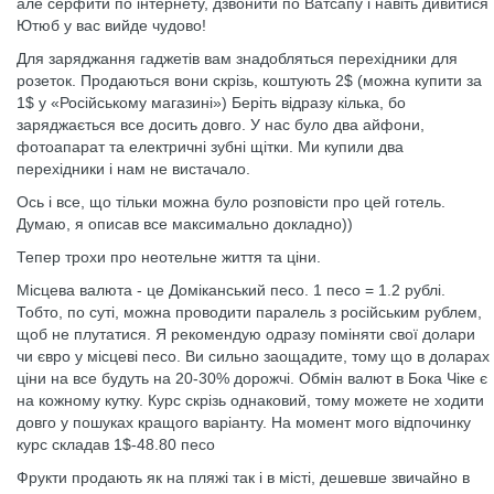
але серфити по інтернету, дзвонити по Ватсапу і навіть дивитися
Ютюб у вас вийде чудово!
Для заряджання гаджетів вам знадобляться перехідники для
розеток. Продаються вони скрізь, коштують 2$ (можна купити за
1$ у «Російському магазині») Беріть відразу кілька, бо
заряджається все досить довго. У нас було два айфони,
фотоапарат та електричні зубні щітки. Ми купили два
перехідники і нам не вистачало.
Ось і все, що тільки можна було розповісти про цей готель.
Думаю, я описав все максимально докладно))
Тепер трохи про неотельне життя та ціни.
Місцева валюта - це Доміканський песо. 1 песо = 1.2 рублі.
Тобто, по суті, можна проводити паралель з російським рублем,
щоб не плутатися. Я рекомендую одразу поміняти свої долари
чи євро у місцеві песо. Ви сильно заощадите, тому що в доларах
ціни на все будуть на 20-30% дорожчі. Обмін валют в Бока Чіке є
на кожному кутку. Курс скрізь однаковий, тому можете не ходити
довго у пошуках кращого варіанту. На момент мого відпочинку
курс складав 1$-48.80 песо
Фрукти продають як на пляжі так і в місті, дешевше звичайно в