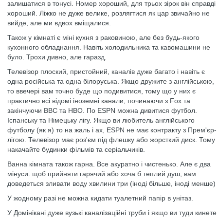
залишатися в тонусі. Номер хороший, для трьох зірок він справді
хороший. Ліжко не дуже велике, розлягтися як цар звичайно не
вийде, але ми вдвох вміщалися.
Також у кімнаті є міні кухня з раковиною, але без будь-якого
кухонного обладнання. Навіть холодильника та кавомашини не
було. Трохи дивно, але гаразд.
Телевізор плоский, пристойний, каналів дуже багато і навіть є
одна російська та одна білоруська. Якщо дружите з англійською,
то ввечері вам точно буде що подивитися, тому що у них є
практично всі відомі іноземні канали, починаючи з Fox та
закінчуючи BBC та HBO. По ESPN можна дивитися футбол.
Іспанську та Німецьку лігу. Якщо ви любитель англійського
футболу (як я) то на жаль і ах, ESPN не має контракту з Прем'єр-
лігою. Телевізор має роз'єм під флешку або жорсткий диск. Тому
накачайте будинки фільмів та серіальчиків.
Ванна кімната також гарна. Все акуратно і чистенько. Але є два
мінуси: щоб прийняти гарячий або хоча б теплий душ, вам
доведеться зливати воду хвилини три (іноді більше, іноді менше)
У жодному разі не можна кидати туалетний папір в унітаз.
У Домінікані дуже вузькі каналізаційні труби і якщо ви туди кинете