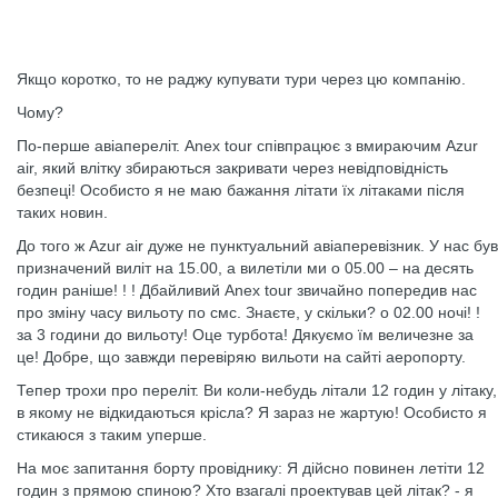
Якщо коротко, то не раджу купувати тури через цю компанію.
Чому?
По-перше авіапереліт. Anex tour співпрацює з вмираючим Azur
air, який влітку збираються закривати через невідповідність
безпеці! Особисто я не маю бажання літати їх літаками після
таких новин.
До того ж Azur air дуже не пунктуальний авіаперевізник. У нас був
призначений виліт на 15.00, а вилетіли ми о 05.00 – на десять
годин раніше! ! ! Дбайливий Anex tour звичайно попередив нас
про зміну часу вильоту по смс. Знаєте, у скільки? о 02.00 ночі! !
за 3 години до вильоту! Оце турбота! Дякуємо їм величезне за
це! Добре, що завжди перевіряю вильоти на сайті аеропорту.
Тепер трохи про переліт. Ви коли-небудь літали 12 годин у літаку,
в якому не відкидаються крісла? Я зараз не жартую! Особисто я
стикаюся з таким уперше.
На моє запитання борту провіднику: Я дійсно повинен летіти 12
годин з прямою спиною? Хто взагалі проектував цей літак? - я