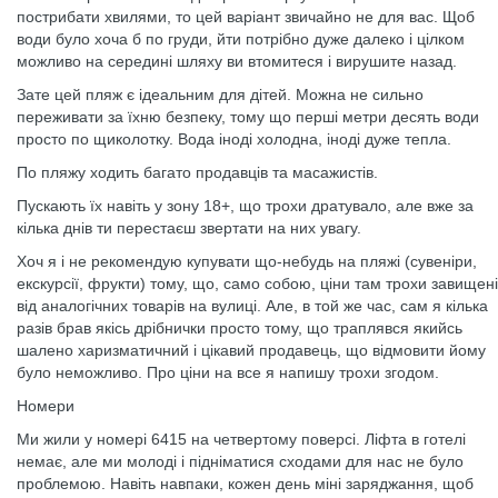
пострибати хвилями, то цей варіант звичайно не для вас. Щоб
води було хоча б по груди, йти потрібно дуже далеко і цілком
можливо на середині шляху ви втомитеся і вирушите назад.
Зате цей пляж є ідеальним для дітей. Можна не сильно
переживати за їхню безпеку, тому що перші метри десять води
просто по щиколотку. Вода іноді холодна, іноді дуже тепла.
По пляжу ходить багато продавців та масажистів.
Пускають їх навіть у зону 18+, що трохи дратувало, але вже за
кілька днів ти перестаєш звертати на них увагу.
Хоч я і не рекомендую купувати що-небудь на пляжі (сувеніри,
екскурсії, фрукти) тому, що, само собою, ціни там трохи завищені
від аналогічних товарів на вулиці. Але, в той же час, сам я кілька
разів брав якісь дрібнички просто тому, що траплявся якийсь
шалено харизматичний і цікавий продавець, що відмовити йому
було неможливо. Про ціни на все я напишу трохи згодом.
Номери
Ми жили у номері 6415 на четвертому поверсі. Ліфта в готелі
немає, але ми молоді і підніматися сходами для нас не було
проблемою. Навіть навпаки, кожен день міні заряджання, щоб