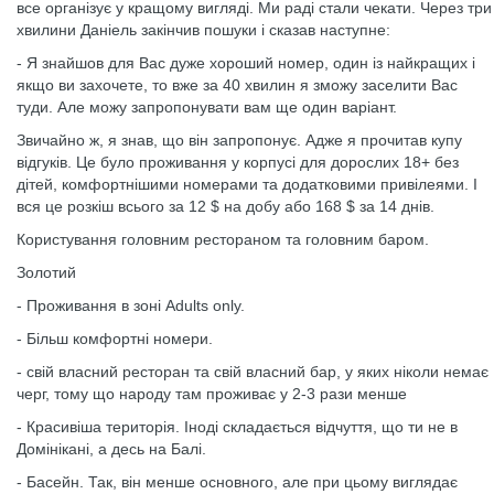
все організує у кращому вигляді. Ми раді стали чекати. Через три
хвилини Даніель закінчив пошуки і сказав наступне:
- Я знайшов для Вас дуже хороший номер, один із найкращих і
якщо ви захочете, то вже за 40 хвилин я зможу заселити Вас
туди. Але можу запропонувати вам ще один варіант.
Звичайно ж, я знав, що він запропонує. Адже я прочитав купу
відгуків. Це було проживання у корпусі для дорослих 18+ без
дітей, комфортнішими номерами та додатковими привілеями. І
вся це розкіш всього за 12 $ на добу або 168 $ за 14 днів.
Користування головним рестораном та головним баром.
Золотий
- Проживання в зоні Adults only.
- Більш комфортні номери.
- свій власний ресторан та свій власний бар, у яких ніколи немає
черг, тому що народу там проживає у 2-3 рази менше
- Красивіша територія. Іноді складається відчуття, що ти не в
Домінікані, а десь на Балі.
- Басейн. Так, він менше основного, але при цьому виглядає