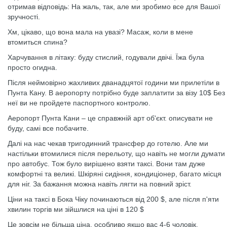
отримав відповідь: На жаль, так, але ми зробимо все для Вашої
зручності.
Хм, цікаво, що вона мала на увазі? Масаж, коли в мене
втомиться спина?
Харчування в літаку: буду стислий, годували двічі. Їжа була
просто огидна.
Після неймовірно жахливих дванадцятої години ми прилетіли в
Пунта Кану. В аеропорту потрібно буде заплатити за візу 10$ Без
неї ви не пройдете паспортного контролю.
Аеропорт Пунта Кани – це справжній арт об'єкт. описувати не
буду, самі все побачите.
Далі на нас чекав тригодинний трансфер до готелю. Але ми
настільки втомилися після перельоту, що навіть не могли думати
про автобус. Тож було вирішено взяти таксі. Вони там дуже
комфортні та великі. Шкіряні сидіння, кондиціонер, багато місця
для ніг. За бажання можна навіть лягти на повний зріст.
Ціни на таксі в Бока Чіку починаються від 200 $, але після п'яти
хвилин торгів ми зійшлися на ціні в 120 $
Це зовсім не більша ціна, особливо якщо вас 4-6 чоловік.