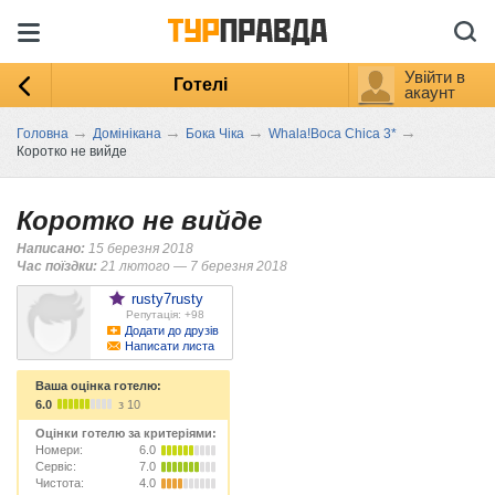
Увійти в
Готелі
акаунт
→
→
→
→
Головна
Домінікана
Бока Чіка
Whala!Boca Chica 3*
Коротко не вийде
Коротко не вийде
Написано:
15 березня 2018
Час поїздки:
21 лютого — 7 березня 2018
rusty7rusty
Репутація: +98
Додати до друзів
Написати листа
Ваша оцінка готелю:
6.0
з 10
Оцінки готелю за критеріями:
Номери:
6.0
Сервіс:
7.0
Чистота:
4.0