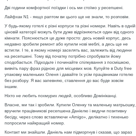
Дві години комфортної поїздки і ось ми стоїмо у ресепшені.
Лайфхак N1 - якщо раптом ви цього ще не знали, то розповім.
У будь-якому готелі є різні корпуси та різні номери. Навіть в одній
ціновій категорії можуть бути дуже відрізняються один від одного
кімнати. Пояснюється це дуже просто: десь новий корпус, десь
недавно зробили ремонт або купили нові меблі, а десь ще не
встигли. І те, в якому номері заселять вас, залежить від людини
на ресепшені. Тому від початку потрібно спробувати йому
сподобається. Підходьте і починайте спілкування з посмішкою,
вивчіть пару фраз рідною для місцевих мов. Купуйте в Duty free
упаковку маленьких Оленя і давайте їх усім працівникам готелю
без розбору. Я вас запевняю, ставлення до вас буде зовсім
іншим.
Ніхто не любить похмурих людей, особливо Домініканці.
Власне, ми так і зробили. Купили Оленку та маленьку матрьошку,
вручили працівникові ресепшена Даніелю і ведучи позитивну
бесіду, через слово вставляючи «Amigo», делікатно і тихенько
попросили найкращий номер.
Контакт ми знайшли. Даніель нам підморгнув і сказав, що зараз