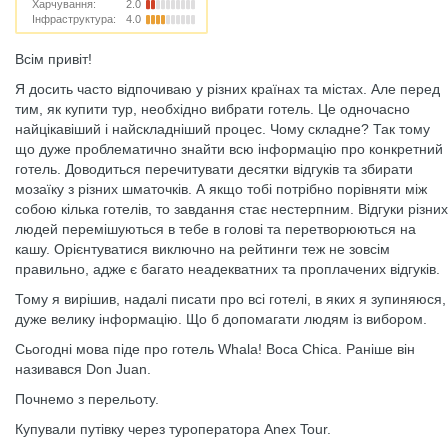
Харчування:
2.0
Інфраструктура:
4.0
Всім привіт!
Я досить часто відпочиваю у різних країнах та містах. Але перед
тим, як купити тур, необхідно вибрати готель. Це одночасно
найцікавіший і найскладніший процес. Чому складне? Так тому
що дуже проблематично знайти всю інформацію про конкретний
готель. Доводиться перечитувати десятки відгуків та збирати
мозаїку з різних шматочків. А якщо тобі потрібно порівняти між
собою кілька готелів, то завдання стає нестерпним. Відгуки різних
людей перемішуються в тебе в голові та перетворюються на
кашу. Орієнтуватися виключно на рейтинги теж не зовсім
правильно, адже є багато неадекватних та проплачених відгуків.
Тому я вирішив, надалі писати про всі готелі, в яких я зупиняюся,
дуже велику інформацію. Що б допомагати людям із вибором.
Сьогодні мова піде про готель Whala! Boca Chica. Раніше він
називався Don Juan.
Почнемо з перельоту.
Купували путівку через туроператора Anex Tour.