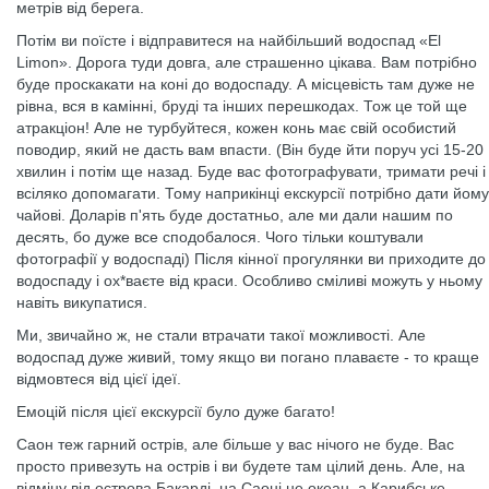
метрів від берега.
Потім ви поїсте і відправитеся на найбільший водоспад «El
Limon». Дорога туди довга, але страшенно цікава. Вам потрібно
буде проскакати на коні до водоспаду. А місцевість там дуже не
рівна, вся в камінні, бруді та інших перешкодах. Тож це той ще
атракціон! Але не турбуйтеся, кожен конь має свій особистий
поводир, який не дасть вам впасти. (Він буде йти поруч усі 15-20
хвилин і потім ще назад. Буде вас фотографувати, тримати речі і
всіляко допомагати. Тому наприкінці екскурсії потрібно дати йому
чайові. Доларів п'ять буде достатньо, але ми дали нашим по
десять, бо дуже все сподобалося. Чого тільки коштували
фотографії у водоспаді) Після кінної прогулянки ви приходите до
водоспаду і ох*ваєте від краси. Особливо сміливі можуть у ньому
навіть викупатися.
Ми, звичайно ж, не стали втрачати такої можливості. Але
водоспад дуже живий, тому якщо ви погано плаваєте - то краще
відмовтеся від цієї ідеї.
Емоцій після цієї екскурсії було дуже багато!
Саон теж гарний острів, але більше у вас нічого не буде. Вас
просто привезуть на острів і ви будете там цілий день. Але, на
відміну від острова Бакарді, на Саоні не океан, а Карибське