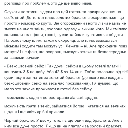
розповіді про проблеми, хто де ще відпочивав.
Слухати негативні відгуки про цей готель та прикрикування на
своїх дітей. До того ж пляж золотих браслетів охороняється і це
просто неймовірно круто. Він огороджений і ніхто лівий навіть не
зможе на нього зайти, охорона одразу ж викине його. Ми сміливо
залишали телефони, гроші, сумки та йшли купатися чи обідати.
На основному пляжі також є охоронці, але пляж вважається
міським і ходити там можуть усі. Лежати – ні. Але проходити повз
можуть! І не факт, що охоронці зможуть встежити безпосередньо
за вашими речами.
- Безкоштовний сейф! Так друзі, сейфи в цьому готелі платні і
коштують 3 $ на добу. Або 42 $ за 14 днів. Тобто половина від тієї
суми, яку я заплатив за золотий браслет (до якого вже входить
безкоштовний сейф на весь час проживання). І я думаю, що
мало хто захоче проживати в готелі без сейфу.
- можливість ходити до ресторанів ala cart щодня.
можливість грати в теніс, займатися йогою і кататися на великах
щодня і ще якісь дрібні приколи.
Чорний браслет. У цьому готелі є ще один вид браслета. Але з
ним все дуже просто. Якщо ви не платили за золотий браслет,