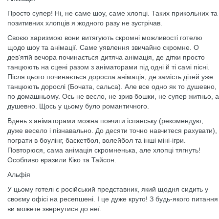
Просто супер! Ні, не саме шоу, саме хлопці. Таких прикольних та
позитивних хлопців я жодного разу не зустрічав.
Своєю харизмою вони витягують скромні можливості готелю
щодо шоу та анімації. Саме уявлення звичайно скромне. О
дев'ятій вечора починається дитяча анімація, де дітки просто
танцюють на сцені разом з аніматорами під одні й ті самі пісні.
Після цього починається доросла анімація, де замість дітей уже
танцюють дорослі (Бочата, сальса). Але все одно як то душевно,
по домашньому. Ось не весло, не зрив бошки, не супер житньо, а
душевно. Щось у цьому було романтичного.
Вдень з аніматорами можна повчити іспанську (рекомендую,
дуже весело і пізнавально. До десяти точно навчитеся рахувати),
пограти в боулінг, баскетбол, волейбол та інші міні-ігри.
Повторюся, сама анімація скромненька, але хлопці тягнуть!
Особливо вразили Кіко та Тайсон.
Альфія
У цьому готелі є російський представник, який щодня сидить у
своєму офісі на ресепшені. І це дуже круто! З будь-якого питання
ви можете звернутися до неї.