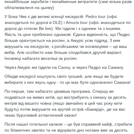
якнайбільше заробити і якнайменше витратити (самі кілька разів
обпалювалися на цьому)
У Бока Чіке є дві великі агенції екскурсій: Pedro tour (офіс
знаходиться по дорозі в OLE) і Amuris tour (офіс знаходиться по
дорозі до готелю Be live). Ми їздили і з одними та з іншими.
Якість та ціни приблизно однакові. Єдина відмінність, що Педро
більше орієнтуються на росіян, а Амуріс усім підряд. З ким
вирушить на екскурсію, з російськими чи іноземцями – це ваш
вибір. Але особисто нам більше сподобався другий варіант.
Іноземці набагато веселіші за росіян.
Через Амуріс ми їздили на Саону, а через Педро на Саману.
Обидві екскурсії коштують своїх грошей, але якщо ви будете
вибирати з них якусь одну - то це має бути однозначно Самана!
По-перше, там набагато цікавіша програма. Спершу ви
подивіться на живих китів, що вистрибують з океану за десять
метрів від вашого човна (якщо звичайно в цей час року кити
будуть) потім вирушите на крутий острів «Бакарді», де на вас
чекає бурхливий атлантичний океан!
Після нашої готельної калюжі – це був справжній кайф, стрибати
по блакитних хвилях та не відчувати дно ногами вже за десять