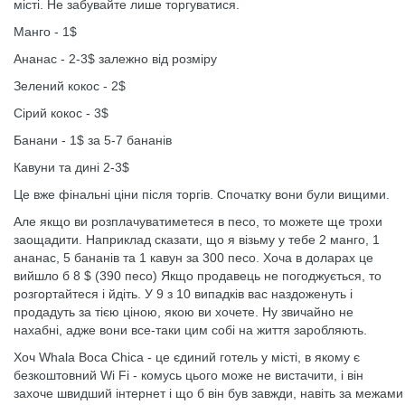
місті. Не забувайте лише торгуватися.
Манго - 1$
Ананас - 2-3$ залежно від розміру
Зелений кокос - 2$
Сірий кокос - 3$
Банани - 1$ за 5-7 бананів
Кавуни та дині 2-3$
Це вже фінальні ціни після торгів. Спочатку вони були вищими.
Але якщо ви розплачуватиметеся в песо, то можете ще трохи
заощадити. Наприклад сказати, що я візьму у тебе 2 манго, 1
ананас, 5 бананів та 1 кавун за 300 песо. Хоча в доларах це
вийшло б 8 $ (390 песо) Якщо продавець не погоджується, то
розгортайтеся і йдіть. У 9 з 10 випадків вас наздоженуть і
продадуть за тією ціною, якою ви хочете. Ну звичайно не
нахабні, адже вони все-таки цим собі на життя заробляють.
Хоч Whala Boca Chica - це єдиний готель у місті, в якому є
безкоштовний Wi Fi - комусь цього може не вистачити, і він
захоче швидший інтернет і що б він був завжди, навіть за межами