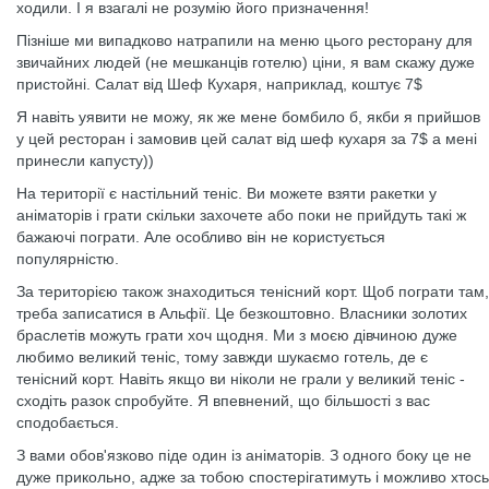
ходили. І я взагалі не розумію його призначення!
Пізніше ми випадково натрапили на меню цього ресторану для
звичайних людей (не мешканців готелю) ціни, я вам скажу дуже
пристойні. Салат від Шеф Кухаря, наприклад, коштує 7$
Я навіть уявити не можу, як же мене бомбило б, якби я прийшов
у цей ресторан і замовив цей салат від шеф кухаря за 7$ а мені
принесли капусту))
На території є настільний теніс. Ви можете взяти ракетки у
аніматорів і грати скільки захочете або поки не прийдуть такі ж
бажаючі пограти. Але особливо він не користується
популярністю.
За територією також знаходиться тенісний корт. Щоб пограти там,
треба записатися в Альфії. Це безкоштовно. Власники золотих
браслетів можуть грати хоч щодня. Ми з моєю дівчиною дуже
любимо великий теніс, тому завжди шукаємо готель, де є
тенісний корт. Навіть якщо ви ніколи не грали у великий теніс -
сходіть разок спробуйте. Я впевнений, що більшості з вас
сподобається.
З вами обов'язково піде один із аніматорів. З одного боку це не
дуже прикольно, адже за тобою спостерігатимуть і можливо хтось