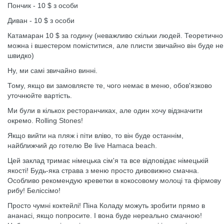
Пончик - 10 $ з особи
Диван - 10 $ з особи
Катамаран 10 $ за годину (неважливо скільки людей. Теоретично
можна і вшестером поміститися, але плисти звичайно він буде не
швидко)
Ну, ми самі звичайно винні.
Тому, якщо ви замовляєте те, чого немає в меню, обов'язково
уточнюйте вартість.
Ми були в кількох ресторанчиках, але один хочу відзначити
окремо. Rolling Stones!
Якщо вийти на пляж і піти вліво, то він буде останнім,
найближчий до готелю Be live Hamaca beach.
Цей заклад тримає німецька сім'я та все відповідає німецькій
якості! Будь-яка страва з меню просто дивовижно смачна.
Особливо рекомендую креветки в кокосовому молоці та фірмову
рибу! Беліссімо!
Просто чумні коктейлі! Піна Коладу можуть зробити прямо в
ананасі, якщо попросите. І вона буде нереально смачною!