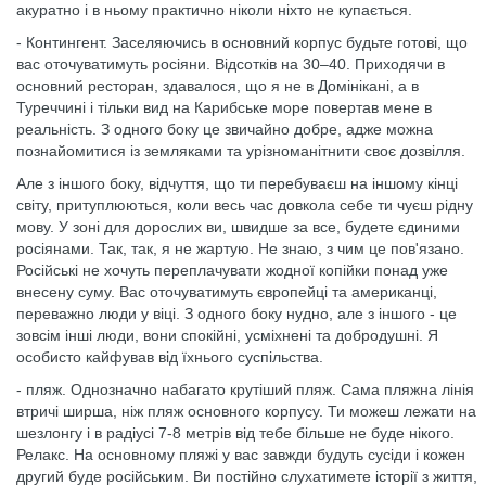
акуратно і в ньому практично ніколи ніхто не купається.
- Контингент. Заселяючись в основний корпус будьте готові, що
вас оточуватимуть росіяни. Відсотків на 30–40. Приходячи в
основний ресторан, здавалося, що я не в Домінікані, а в
Туреччині і тільки вид на Карибське море повертав мене в
реальність. З одного боку це звичайно добре, адже можна
познайомитися із земляками та урізноманітнити своє дозвілля.
Але з іншого боку, відчуття, що ти перебуваєш на іншому кінці
світу, притуплюються, коли весь час довкола себе ти чуєш рідну
мову. У зоні для дорослих ви, швидше за все, будете єдиними
росіянами. Так, так, я не жартую. Не знаю, з чим це пов'язано.
Російські не хочуть переплачувати жодної копійки понад уже
внесену суму. Вас оточуватимуть європейці та американці,
переважно люди у віці. З одного боку нудно, але з іншого - це
зовсім інші люди, вони спокійні, усміхнені та добродушні. Я
особисто кайфував від їхнього суспільства.
- пляж. Однозначно набагато крутіший пляж. Сама пляжна лінія
втричі ширша, ніж пляж основного корпусу. Ти можеш лежати на
шезлонгу і в радіусі 7-8 метрів від тебе більше не буде нікого.
Релакс. На основному пляжі у вас завжди будуть сусіди і кожен
другий буде російським. Ви постійно слухатимете історії з життя,