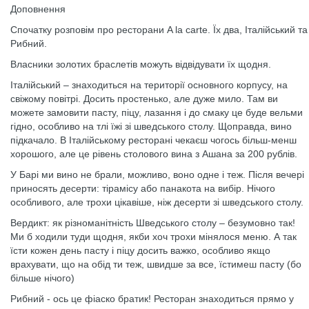
Доповнення
Спочатку розповім про ресторани A la сarte. Їх два, Італійський та
Рибний.
Власники золотих браслетів можуть відвідувати їх щодня.
Італійський – знаходиться на території основного корпусу, на
свіжому повітрі. Досить простенько, але дуже мило. Там ви
можете замовити пасту, піцу, лазання і до смаку це буде вельми
гідно, особливо на тлі їжі зі шведського столу. Щоправда, вино
підкачало. В Італійському ресторані чекаєш чогось більш-менш
хорошого, але це рівень столового вина з Ашана за 200 рублів.
У Барі ми вино не брали, можливо, воно одне і теж. Після вечері
приносять десерти: тірамісу або панакота на вибір. Нічого
особливого, але трохи цікавіше, ніж десерти зі шведського столу.
Вердикт: як різноманітність Шведського столу – безумовно так!
Ми б ходили туди щодня, якби хоч трохи мінялося меню. А так
їсти кожен день пасту і піцу досить важко, особливо якщо
врахувати, що на обід ти теж, швидше за все, їстимеш пасту (бо
більше нічого)
Рибний - ось це фіаско братик! Ресторан знаходиться прямо у