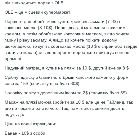
він знаходиться поряд з OLE
OLE – це місцевий супермаркет.
Першого дня обов'язково купіть крем від засмаги (7-8$) і
кокосове масло (8-10$). Перші два дні мажемося захисним
кремом, а потім обов'язково кокосовим маслом, якщо хочете
гарну і рівну засмагу. А якщо ви хочете поїхати додому
шоколадкою, то купіть собі какао масло (10 $ є спрей або тверде
застигло масло) ось воно просто нереально притягує сонячні
промені.
Надувний матрац я купив на пляжі за 10 $, другий вже за 8 $
Срібну підвіску з блакитного Домініканського каменю у формі
сови за 15$ (спочатку ціна була 30$)
Чоловічу повісу з дерев'яним іклом за 2$ (спочатку було 5$)
Масаж на пляжі можна зробити за 10 $ але це не Тайланд, так
що не чекайте багато чого. Так, пам'ятають хвилин десять і
підуть далі.
Ціни на водні атракціони:
Банан - 10$ з особи