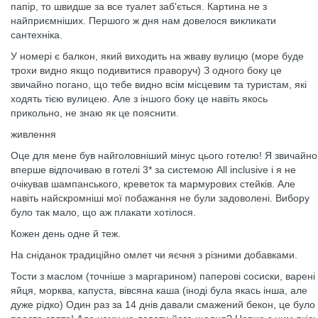
папір, то швидше за все туалет заб'ється. Картина не з
найприємніших. Першого ж дня нам довелося викликати
сантехніка.
У номері є балкон, який виходить на жваву вулицю (море буде
трохи видно якщо подивитися праворуч) З одного боку це
звичайно погано, що тебе видно всім місцевим та туристам, які
ходять тією вулицею. Але з іншого боку це навіть якось
прикольно, не знаю як це пояснити.
живлення
Оце для мене був найголовніший мінус цього готелю! Я звичайно
вперше відпочиваю в готелі 3* за системою All inclusive і я не
очікував шампанського, креветок та мармурових стейків. Але
навіть найскромніші мої побажання не були задоволені. Вибору
було так мало, що аж плакати хотілося.
Кожен день одне й теж.
На сніданок традиційно омлет чи яєчня з різними добавками.
Тости з маслом (точніше з маргарином) паперові сосиски, варені
яйця, морква, капуста, вівсяна каша (іноді була якась інша, але
дуже рідко) Один раз за 14 днів давали смажений бекон, це було