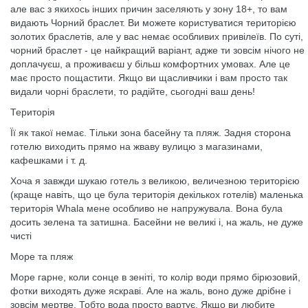
але вас з якихось інших причин заселяють у зону 18+, то вам
видають Чорний браслет. Ви можете користуватися територією
золотих браслетів, але у вас немає особливих привілеїв. По суті,
чорний браслет - це найкращий варіант, адже ти зовсім нічого не
доплачуєш, а проживаєш у більш комфортних умовах. Але це
має просто пощастити. Якщо ви щасливчики і вам просто так
видали чорні браслети, то радійте, сьогодні ваш день!
Територія
Її як такої немає. Тільки зона басейну та пляж. Задня сторона
готелю виходить прямо на жваву вулицю з магазинами,
кафешками і т. д.
Хоча я завжди шукаю готель з великою, величезною територією
(краще навіть, що це була територія декількох готелів) маленька
територія Whala мене особливо не напружувала. Вона була
досить зелена та затишна. Басейни не великі і, на жаль, не дуже
чисті
Море та пляж
Море гарне, коли сонце в зеніті, то колір води прямо бірюзовий,
фотки виходять дуже яскраві. Але на жаль, воно дуже дрібне і
зовсім мертве. Тобто вода просто вартує. Якщо ви любите