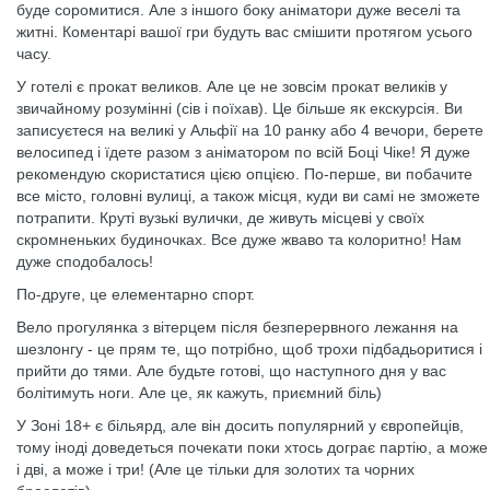
буде соромитися. Але з іншого боку аніматори дуже веселі та
житні. Коментарі вашої гри будуть вас смішити протягом усього
часу.
У готелі є прокат великов. Але це не зовсім прокат великів у
звичайному розумінні (сів і поїхав). Це більше як екскурсія. Ви
записуєтеся на великі у Альфії на 10 ранку або 4 вечори, берете
велосипед і їдете разом з аніматором по всій Боці Чіке! Я дуже
рекомендую скористатися цією опцією. По-перше, ви побачите
все місто, головні вулиці, а також місця, куди ви самі не зможете
потрапити. Круті вузькі вулички, де живуть місцеві у своїх
скромненьких будиночках. Все дуже жваво та колоритно! Нам
дуже сподобалось!
По-друге, це елементарно спорт.
Вело прогулянка з вітерцем після безперервного лежання на
шезлонгу - це прям те, що потрібно, щоб трохи підбадьоритися і
прийти до тями. Але будьте готові, що наступного дня у вас
болітимуть ноги. Але це, як кажуть, приємний біль)
У Зоні 18+ є більярд, але він досить популярний у європейців,
тому іноді доведеться почекати поки хтось дограє партію, а може
і дві, а може і три! (Але це тільки для золотих та чорних