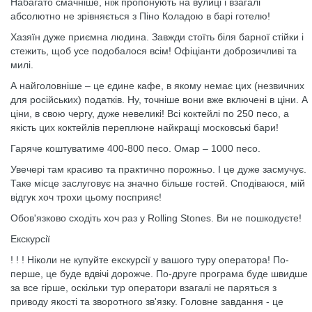
Набагато смачніше, ніж пропонують на вулиці і взагалі
абсолютно не зрівняється з Піно Коладою в барі готелю!
Хазяїн дуже приємна людина. Завжди стоїть біля барної стійки і
стежить, щоб усе подобалося всім! Офіціанти доброзичливі та
милі.
А найголовніше – це єдине кафе, в якому немає цих (незвичних
для російських) податків. Ну, точніше вони вже включені в ціни. А
ціни, в свою чергу, дуже невеликі! Всі коктейлі по 250 песо, а
якість цих коктейлів переплюне найкращі московські бари!
Гаряче коштуватиме 400-800 песо. Омар – 1000 песо.
Увечері там красиво та практично порожньо. І це дуже засмучує.
Таке місце заслуговує на значно більше гостей. Сподіваюся, мій
відгук хоч трохи цьому посприяє!
Обов'язково сходіть хоч раз у Rolling Stones. Ви не пошкодуєте!
Екскурсії
! ! ! Ніколи не купуйте екскурсії у вашого туру оператора! По-
перше, це буде вдвічі дорожче. По-друге програма буде швидше
за все гірше, оскільки тур оператори взагалі не паряться з
приводу якості та зворотного зв'язку. Головне завдання - це