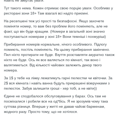
навіть не звертає уваги.
Тут такого нема. Кожен отримає свою порцію уваги. Особливо у
ресторані зони 18+ Там взагалі всі надто приємні.
На ресепшені теж усі прості та безпафосні. Якщо захочете
поміняти номер, то вам без проблем його поміняють, але не
факт, що він буде кращим. (Номери в загальній зоні значно
поступаються номерам у зоні 18+ Вони темніші і похмуріші)
Прибирання номерів нормальне, нічого особливого. Підлогу
помиють, постіль поміняють. На цьому прибирання закінчено.
Пил ніхто протирати не буде. Взуття розставляти акуратно також
ніхто не буде. Ось як все валяється по кімнаті, так воно і
валятиметься. Від кількості чайових залежить декор твого
номера.
За 1$ у тебе на ліжку лежатимуть гарні пелюстки чи квіточки. За
2$ вся кімната і навіть ванна будуть прикрашені візерунками з
пелюсток. Забув залишити гроші - хер тобі, а не квіти))
Єдине не сподобалося обслуговування у барах. Ось там не
посміхалися і робили все на од*бісь. Я не зрозумів чому така
суттєва різниця. Вперше у житті не давав чайові барменам,
жодного разу. Просто тому, що не хотілося.