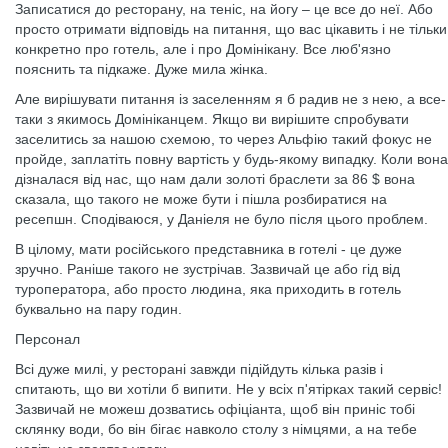
Записатися до ресторану, на теніс, на йогу – це все до неї. Або
просто отримати відповідь на питання, що вас цікавить і не тільки
конкретно про готель, але і про Домінікану. Все люб'язно
пояснить та підкаже. Дуже мила жінка.
Але вирішувати питання із заселенням я б радив не з нею, а все-
таки з якимось Домініканцем. Якщо ви вирішите спробувати
заселитись за нашою схемою, то через Альфію такий фокус не
пройде, заплатіть повну вартість у будь-якому випадку. Коли вона
дізналася від нас, що нам дали золоті браслети за 86 $ вона
сказала, що такого не може бути і пішла розбиратися на
ресепшн. Сподіваюся, у Даніеля не було після цього проблем.
В цілому, мати російського представника в готелі - це дуже
зручно. Раніше такого не зустрічав. Зазвичай це або гід від
туроператора, або просто людина, яка приходить в готель
буквально на пару годин.
Персонал
Всі дуже милі, у ресторані завжди підійдуть кілька разів і
спитають, що ви хотіли б випити. Не у всіх п'ятірках такий сервіс!
Зазвичай не можеш дозватись офіціанта, щоб він приніс тобі
склянку води, бо він бігає навколо столу з німцями, а на тебе