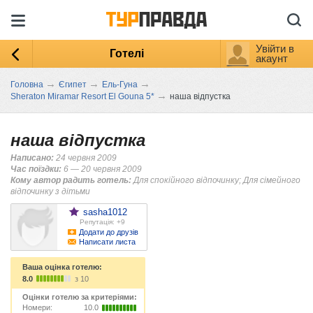
Увійти в
Готелі
акаунт
→
→
→
Головна
Єгипет
Ель-Гуна
→
Sheraton Miramar Resort El Gouna 5*
наша відпустка
наша відпустка
Написано:
24 червня 2009
Час поїздки:
6 — 20 червня 2009
Кому автор радить готель:
Для спокійного відпочинку; Для сімейного
відпочинку з дітьми
sasha1012
Репутація: +9
Додати до друзів
Написати листа
Ваша оцінка готелю:
8.0
з 10
Оцінки готелю за критеріями:
Номери:
10.0