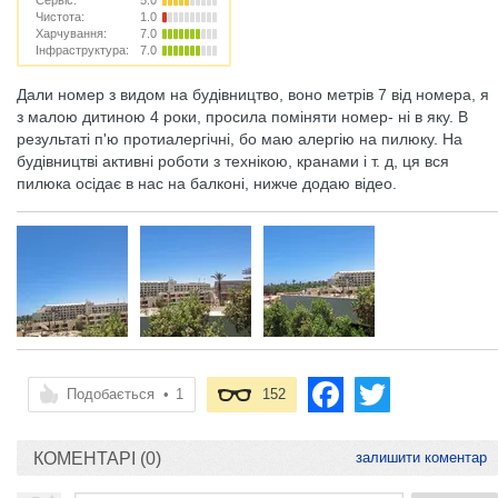
Сервіс:
5.0
Чистота:
1.0
Харчування:
7.0
Інфраструктура:
7.0
Дали номер з видом на будівництво, воно метрів 7 від номера, я
з малою дитиною 4 роки, просила поміняти номер- ні в яку. В
результаті п'ю протиалергічні, бо маю алергію на пилюку. На
будівництві активні роботи з технікою, кранами і т. д, ця вся
пилюка осідає в нас на балконі, нижче додаю відео.
Подобається
•
1
152
КОМЕНТАРІ (0)
залишити коментар