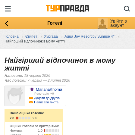
Увійти в
Готелі
акаунт
→
→
→
→
Головна
Єгипет
Хургада
Aqua Joy Resort by Sunrise 4*
Найгірший відпочинок в мому житті
Найгірший відпочинок в мому
житті
Написано:
18 червня 2026
Час поїздки:
7 червня — 2 липня 2026
MarianaKhoma
Репутація: +6
Додати до друзів
Написати листа
Ваша оцінка готелю:
2.0
з 10
Оцінки готелю за критеріями:
Номери:
1.0