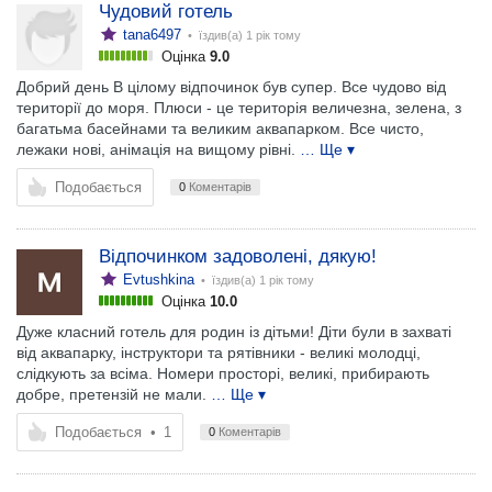
Чудовий готель
tana6497
• їздив(а)
1 рік тому
Оцінка
9.0
Добрий день В цілому відпочинок був супер. Все чудово від
території до моря. Плюси - це територія величезна, зелена, з
багатьма басейнами та великим аквапарком. Все чисто,
лежаки нові, анімація на вищому рівні.
… Ще ▾
Подобається
0
Коментарів
Відпочинком задоволені, дякую!
Evtushkina
• їздив(а)
1 рік тому
Оцінка
10.0
Дуже класний готель для родин із дітьми! Діти були в захваті
від аквапарку, інструктори та рятівники - великі молодці,
слідкують за всіма. Номери просторі, великі, прибирають
добре, претензій не мали.
… Ще ▾
Подобається
•
1
0
Коментарів