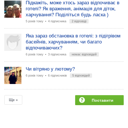
Підкажіть, може хтось зараз відпочиває в
готелі? Як враження, анімація для діток,
харчування? Поділіться будь ласка )
5 років тому
• 4 підписника
2 відповіді
Яка зараз обстановка в готелі: з підігрівом
басейнів, харчуванням, чи багато
відпочиваючих?
6 років тому
• 3 підписника
немає відповідей
Чи вітряно у лютому?
6 років тому
• 6 підписників
5 відповідей
Ще »
Поставити
запитання