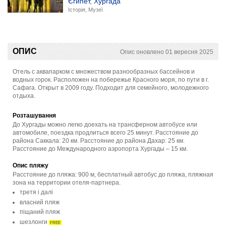
Єгипет
,
Хургада
Історія, Музеї
ОПИС
Опис оновлено 01 вересня 2025
Отель с аквапарком с множеством разнообразных бассейнов и
водных горок. Расположен на побережье Красного моря, по пути в г.
Сафага. Открыт в 2009 году. Подходит для семейного, молодежного
отдыха.
Розташування
До Хургады можно легко доехать на трансферном автобусе или
автомобиле, поездка продлиться всего 25 минут. Расстояние до
района Саккала: 20 км. Расстояние до района Дахар: 25 км.
Расстояние до Международного аэропорта Хургады – 15 км.
Опис пляжу
Расстояние до пляжа: 900 м, бесплатный автобус до пляжа, пляжная
зона на территории отеля-партнера.
третя і далі
власний пляж
піщаний пляж
шезлонги
FREE