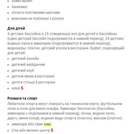
обмін валют
банкомат
оплата платіжними картами
власники не пов'язані з росією
Для дітей
4 детских бассейна и 15 отведенных зон для детей в бассейнах
(один детский бассейн подогревается в зимний период), 14 детских
водных горок в аквапарке (подогреваются в зимний период),
видеоигры: платно, детский уголок в ресторане. Буфет, подходящий
для детей.
дитячий басейн
дитячий майданчик
дитячий клуб
дитяче меню в ресторані
дитячі стільці в ресторані
$
няня
Розваги та спорт
Любители спорта могут поиграть на теннисном корте, футбольном
поле и поле для мини-гольфа. Аквапарк: бесплатно (бассейны
аквапарка с подогревом в зимний период), бочча, водное поло,
дартс, мини-гольф, водные виды спорта (платно), массаж (платно).
аквапарк або гірки
FREE
$
Спа або велнес-центр