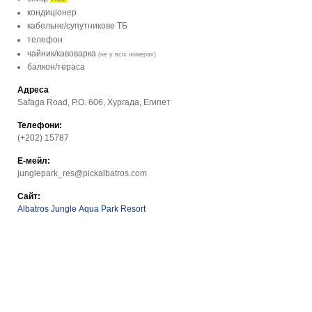
кондиціонер
кабельне/супутникове ТБ
телефон
чайник/кавоварка
(не у всіх номерах)
балкон/тераса
Адреса
Safaga Road, P.O. 606, Хургада, Египет
Телефони:
(+202) 15787
Е-мейл:
junglepark_res@pickalbatros.com
Сайт:
Albatros Jungle Aqua Park Resort