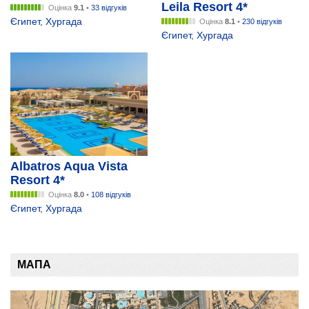
Leila Resort 4*
Оцінка
9.1
•
33 відгуків
Єгипет
,
Хургада
Оцінка
8.1
•
230 відгуків
Єгипет
,
Хургада
Albatros Aqua Vista
Resort 4*
Оцінка
8.0
•
108 відгуків
Єгипет
,
Хургада
МАПА