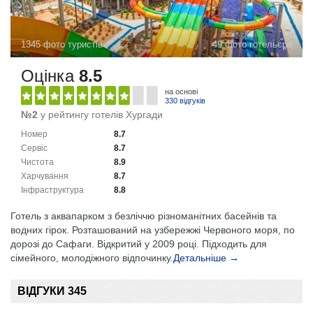
1345 фото туристів
49 фото готельєра
Оцінка
8.5
на основі
330 відгуків
№2
у рейтингу готелів Хургади
Номер
8.7
Сервіс
8.7
Чистота
8.9
Харчування
8.7
Інфраструктура
8.8
Готель з аквапарком з безліччю різноманітних басейнів та
водних гірок. Розташований на узбережжі Червоного моря, по
дорозі до Сафаги. Відкритий у 2009 році. Підходить для
сімейного, молодіжного відпочинку.
Детальніше →
ВІДГУКИ 345