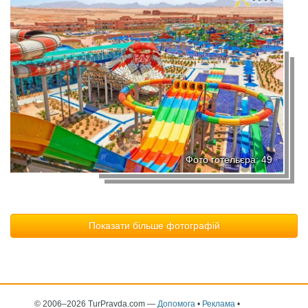
Фото готельєра: 49
Показати більше фотографій
© 2006–2026 TurPravda.com
—
Допомога
•
Реклама
•