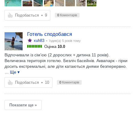
Подобається
•
9
0
Коментарів
Готель сподобався
xuh83
• їздив(а)
5 років тому
Оцінка
10.0
Відпочивали із сім'єю (2 дорослих + дитина 11 років).
Величезна територія готелю. Безліч басейнів. Аквапарк - гірки
досить екстремальні, але діти катаються днями безперервно.
… Ще ▾
Подобається
•
10
0
Коментарів
Показати ще »