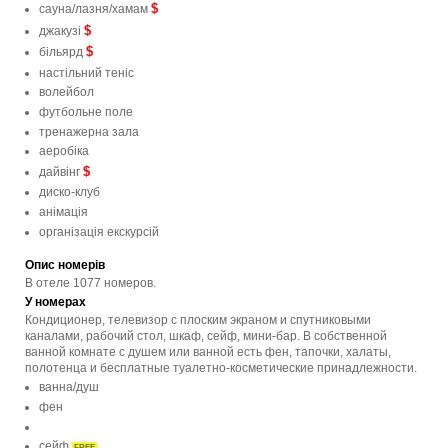
$
сауна/лазня/хамам
$
джакузі
$
більярд
настільний теніс
волейбол
футбольне поле
тренажерна зала
аеробіка
$
дайвінг
диско-клуб
анімація
організація екскурсій
Опис номерів
В отеле 1077 номеров.
У номерах
Кондиционер, телевизор с плоским экраном и спутниковыми
каналами, рабочий стол, шкаф, сейф, мини-бар. В собственной
ванной комнате с душем или ванной есть фен, тапочки, халаты,
полотенца и бесплатные туалетно-косметические принадлежности.
ванна/душ
фен
сейф
FREE