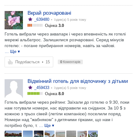
Вкрай розчаровані
_639480
• їздив(а)
5 років тому
Оцінка
3.0
Готель вибрали через аквапарк і через впевненість як готелі
мережі альбатрос. Залишилися розчаровані. Серед мінусів
готелю: - погане прибирання номерів, навіть за чайові.
… Ще ▾
Подобається
•
15
0
Коментарів
Відмінний готель для відпочинку з дітьми
_459433
• їздив(а)
5 років тому
Оцінка
8.0
Готель вибрали через рейтинг. Заїхали до готелю о 9:30, поки
нам готували номери, нас відправили на сніданок. За 10 $ з
кожною з трьох сімей (летіли компанією) поселили поряд.
Номери над "жабняком" з дитячими гірками, що нам і
потрібно було, т.
… Ще ▾