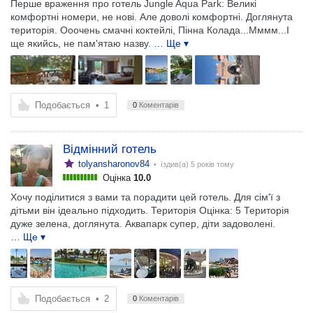
Перше враження про готель Jungle Aqua Park: Великі
комфортні номери, не нові. Але доволі комфортні. Доглянута
територія. Ооочень смачні коктейлі, Пінна Колада...Мммм...І
ще якийсь, не пам'ятаю назву.
… Ще ▾
Подобається
•
1
0
Коментарів
Відмінний готель
tolyansharonov84
• їздив(а)
5 років тому
Оцінка
10.0
Хочу поділитися з вами та порадити цей готель. Для сім'ї з
дітьми він ідеально підходить. Територія Оцінка: 5 Територія
дуже зелена, доглянута. Аквапарк супер, діти задоволені.
… Ще ▾
Подобається
•
2
0
Коментарів