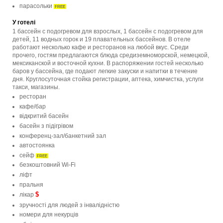
парасольки
FREE
У готелі
1 бассейн с подогревом для взрослых, 1 бассейн с подогревом для
детей, 11 водных горок и 19 плавательных бассейнов. В отеле
работают несколько кафе и ресторанов на любой вкус. Среди
прочего, гостям предлагаются блюда средиземноморской, немецкой,
мексиканской и восточной кухни. В распоряжении гостей несколько
баров у бассейна, где подают легкие закуски и напитки в течение
дня. Круглосуточная стойка регистрации, аптека, химчистка, услуги
такси, магазины.
ресторан
кафе/бар
відкритий басейн
басейн з підігрівом
конференц-зал/банкетний зал
автостоянка
сейф
FREE
безкоштовний Wi-Fi
ліфт
пральня
$
лікар
зручності для людей з інвалідністю
номери для некурців