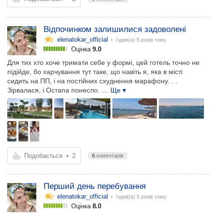
Відпочинком залишилися задоволені
elenatokar_official
• їздив(а)
5 років тому
Оцінка
9.0
Для тих хто хоче тримати себе у формі, цей готель точно не
підійде, бо харчування тут таке, що навіть я, яка в місті
сидить на ПП, і на постійних схуднення марафону. . .
Зірвалася, і Остапа понесло.
… Ще ▾
Подобається
•
2
6
коментарів
Перший день перебування
elenatokar_official
• їздив(а)
5 років тому
Оцінка
8.0