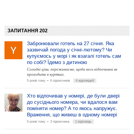
ЗАПИТАННЯ 202
Забронювали готель на 27 січня. Яка
зазвичай погода у січні-лютому? Чи
купуємось у морі і як взагалі готель сам
по собі? Їдемо з дитиною
Солодкі ціни, переживаємо, щоби весь відпочинок не
проходити в куртках.
5 років тому
• 6 підписників
6 відповідей
Хто відпочивав у номері, де були двері
до сусіднього номера, чи вдалося вам
поміняти номер? А то якось напружує.
Враження, що живеш в одному номері
5 років тому
• 3 підписника
1 відповідь