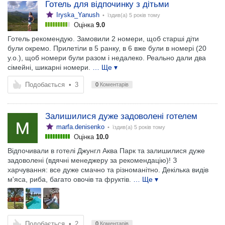
Готель для відпочинку з дітьми
Iryska_Yanush
• їздив(а)
5 років тому
Оцінка
9.0
Готель рекомендую. Замовили 2 номери, щоб старші діти
були окремо. Прилетіли в 5 ранку, в 6 вже були в номері (20
у.о.), щоб номери були разом і недалеко. Реально дали два
сімейні, шикарні номери.
… Ще ▾
Подобається
•
3
0
Коментарів
Залишилися дуже задоволені готелем
marfa.denisenko
• їздив(а)
5 років тому
Оцінка
10.0
Відпочивали в готелі Джунгл Аква Парк та залишилися дуже
задоволені (вдячні менеджеру за рекомендацію)! З
харчування: все дуже смачно та різноманітно. Декілька видів
м'яса, риба, багато овочів та фруктів.
… Ще ▾
Подобається
•
2
0
Коментарів