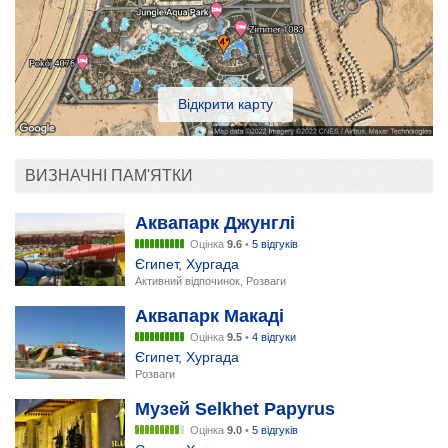
Відкрити карту
ВИЗНАЧНІ ПАМ'ЯТКИ
Аквапарк Джунглі
Оцінка
9.6
•
5 відгуків
Єгипет
,
Хургада
Активний відпочинок, Розваги
Аквапарк Макаді
Оцінка
9.5
•
4 відгуки
Єгипет
,
Хургада
Розваги
Музей Selkhet Papyrus
Оцінка
9.0
•
5 відгуків