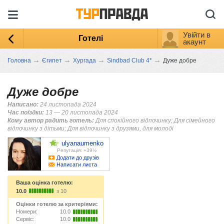
Увійти в
Готелі
акаунт
→
→
→
→
Головна
Єгипет
Хургада
Sindbad Club 4*
Дуже добре
Дуже добре
Написано:
24 листопада 2024
Час поїздки:
13 — 20 листопада 2024
Кому автор радить готель:
Для спокійного відпочинку; Для сімейного
відпочинку з дітьми; Для відпочинку з друзями, для молоді
ulyanaumenko
Репутація: +39½
Додати до друзів
Написати листа
Ваша оцінка готелю:
10.0
з 10
Оцінки готелю за критеріями:
Номери:
10.0
Сервіс:
10.0