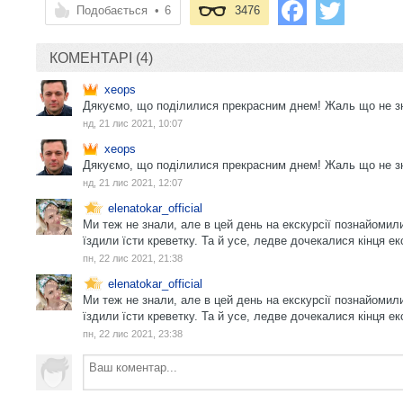
Подобається
•
6
3476
КОМЕНТАРІ (4)
xeops
Дякуємо, що поділилися прекрасним днем! Жаль що не зн
нд, 21 лис 2021, 10:07
xeops
Дякуємо, що поділилися прекрасним днем! Жаль що не зн
нд, 21 лис 2021, 12:07
elenatokar_official
Ми теж не знали, але в цей день на екскурсії познайомилис
їздили їсти креветку. Та й усе, ледве дочекалися кінця екс
пн, 22 лис 2021, 21:38
elenatokar_official
Ми теж не знали, але в цей день на екскурсії познайомилис
їздили їсти креветку. Та й усе, ледве дочекалися кінця екс
пн, 22 лис 2021, 23:38