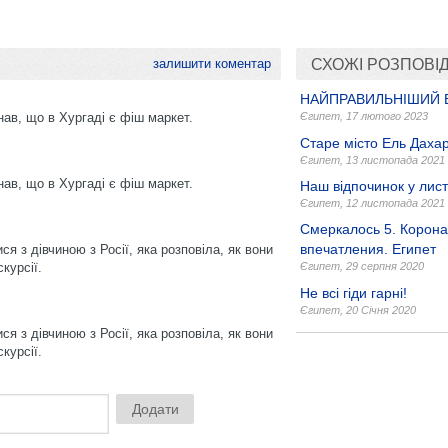
залишити коментар
СХОЖІ РОЗПОВІД
НАЙПРАВИЛЬНІШИЙ В
ав, що в Хургаді є фіш маркет.
Єгипет
,
17 лютого 2023
Старе місто Ель Даха
Єгипет
,
13 листопада 2021
ав, що в Хургаді є фіш маркет.
Наш відпочинок у лист
Єгипет
,
12 листопада 2021
Смеркалось 5. Корон
впечатления. Египет
я з дівчиною з Росії, яка розповіла, як вони
курсії.
Єгипет
,
29 серпня 2020
Не всі гіди гарні!
Єгипет
,
20 Січня 2020
я з дівчиною з Росії, яка розповіла, як вони
курсії.