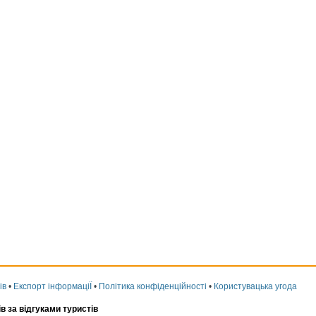
ів
•
Експорт інформаціЇ
•
Політика конфіденційності
•
Користувацька угода
ів за відгуками туристів