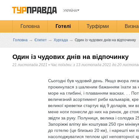
УКРАЇНА
Головна
Готелі
Турфірми
Визна
→
→
→
Головна
Єгипет
Хургада
Один із чудових днів на відпочинку
Один із чудових днів на відпочинку
21 листопада 2021
•
Час поїздки: з 13 листопада 2021 до 20 листопа
Сьогодні був чудовий день. Якщо вчора лягал
прокинулася з шаленим бажанням їхати за н
море на глибині, і плаванням масках. . . По
величезний асортимент риби кальмарів, кревет
великої креветки стартує від 9 доларів, ми в
мене ноги понесли до них на ринок, де стоя
звідти за руку. Полуниця, велика і солодка 
Запоріжжі влітку він коштував 250 грн мініму
до готелю (це близько 20 км), і нарешті ми п
насолоджуватися теплом цієї неповторної к