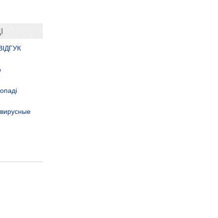
І
ІДГУК
р
опаді
авирусные