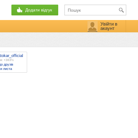
Додати відгук
Увійти в
акаунт
tokar_official
ія: +383½
до друзів
и листа