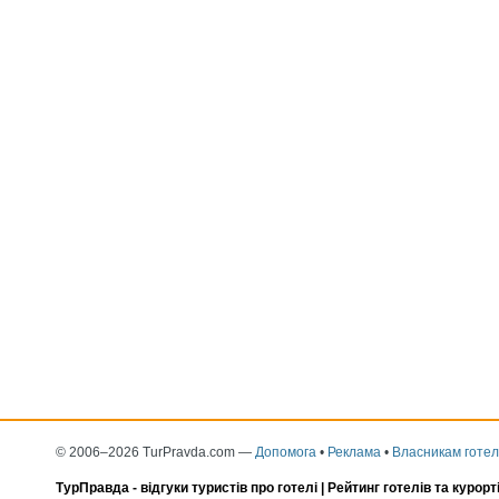
© 2006–2026 TurPravda.com
—
Допомога
•
Реклама
•
Власникам готел
ТурПравда -
відгуки туристів про готелі
| Рейтинг готелів та курорт