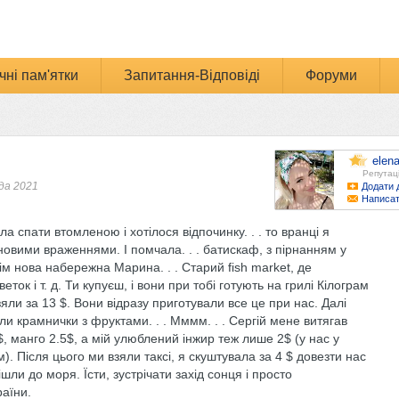
чні пам'ятки
Запитання-Відповіді
Форуми
elena
Репутац
да 2021
Додати 
Написат
а спати втомленою і хотілося відпочинку. . . то вранці я
овими враженнями. І помчала. . . батискаф, з пірнанням у
тім нова набережна Марина. . . Старий fish market, де
ок і т. д. Ти купуєш, і вони при тобі готують на грилі Кілограм
зяли за 13 $. Вони відразу приготували все це при нас. Далі
ли крамнички з фруктами. . . Мммм. . . Сергій мене витягав
2$, манго 2.5$, а мій улюблений інжир теж лише 2$ (у нас у
м). Після цього ми взяли таксі, я скуштувала за 4 $ довезти нас
ішли до моря. Їсти, зустрічати захід сонця і просто
раїни.