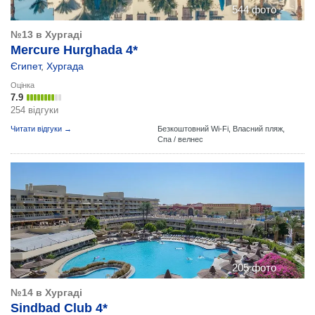
544 фото
№13 в Хургаді
Mercure Hurghada 4*
Єгипет
,
Хургада
Оцінка
7.9
254 відгуки
Читати відгуки →
Безкоштовний Wi-Fi,
Власний пляж,
Спа / велнес
205 фото
№14 в Хургаді
Sindbad Club 4*