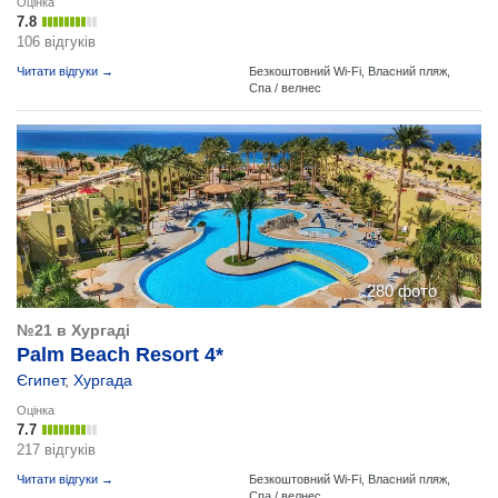
Оцінка
7.8
106 відгуків
Читати відгуки →
Безкоштовний Wi-Fi,
Власний пляж,
Спа / велнес
280 фото
№21 в Хургаді
Palm Beach Resort 4*
Єгипет
,
Хургада
Оцінка
7.7
217 відгуків
Читати відгуки →
Безкоштовний Wi-Fi,
Власний пляж,
Спа / велнес