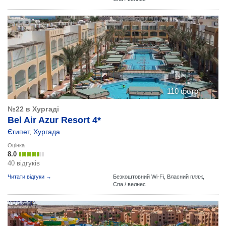
110 фото
№22 в Хургаді
Bel Air Azur Resort 4*
Єгипет
,
Хургада
Оцінка
8.0
40 відгуків
Читати відгуки →
Безкоштовний Wi-Fi,
Власний пляж,
Спа / велнес