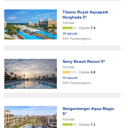
Titanic Royal Aquapark
Hurghada 5*
Хургада
Оцінка
7.4
35 відгуків
53% Рекомендують
Serry Beach Resort 5*
Хургада
Оцінка
4.9
56 відгуків
50% Рекомендують
Steigenberger Aqua Magic
5*
Хургада
Оцінка
7.1