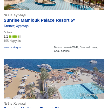
233 фото
№7 в Хургаді
Sunrise Mamlouk Palace Resort 5*
Єгипет
,
Хургада
Оцінка
8.1
155 відгуків
Читати відгуки →
Безкоштовний Wi-Fi,
Власний пляж,
Спа / велнес
137 фото
№8 в Хургаді