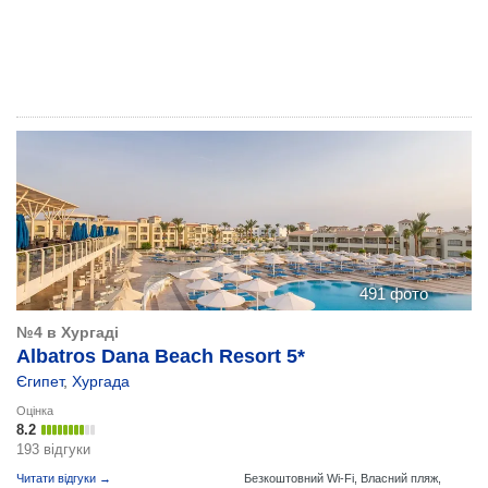
491 фото
№4 в Хургаді
Albatros Dana Beach Resort 5*
Єгипет
,
Хургада
Оцінка
8.2
193 відгуки
Читати відгуки →
Безкоштовний Wi-Fi,
Власний пляж,