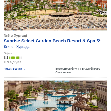
298 фото
№6 в Хургаді
Sunrise Select Garden Beach Resort & Spa 5*
Єгипет
,
Хургада
Оцінка
8.1
169 відгуків
Читати відгуки →
Безкоштовний Wi-Fi,
Власний пляж,
Спа / велнес