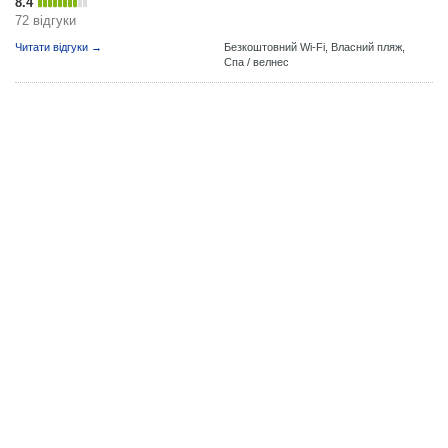
8.4
72 відгуки
Читати відгуки →
Безкоштовний Wi-Fi,
Власний пляж,
Спа / велнес