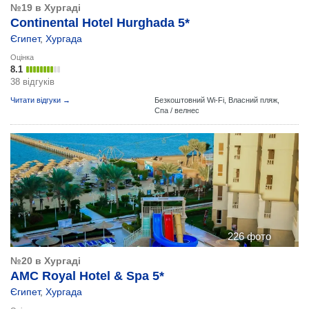
№19 в Хургаді
Continental Hotel Hurghada 5*
Єгипет
,
Хургада
Оцінка
8.1
38 відгуків
Читати відгуки →
Безкоштовний Wi-Fi,
Власний пляж,
Спа / велнес
226 фото
№20 в Хургаді
AMC Royal Hotel & Spa 5*
Єгипет
,
Хургада