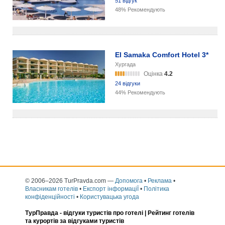
51 відгук
48% Рекомендують
El Samaka Comfort Hotel 3*
Хургада
Оцінка
4.2
24 відгуки
44% Рекомендують
© 2006–2026 TurPravda.com
—
Допомога
•
Реклама
•
Власникам готелів
•
Експорт інформаціЇ
•
Політика
конфіденційності
•
Користувацька угода
ТурПравда -
відгуки туристів про готелі
| Рейтинг готелів
та курортів за відгуками туристів