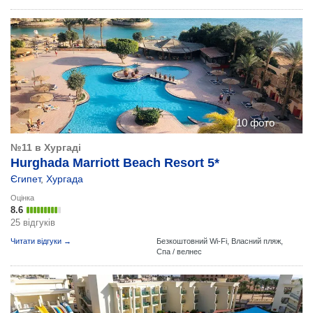
10 фото
№11 в Хургаді
Hurghada Marriott Beach Resort 5*
Єгипет
,
Хургада
Оцінка
8.6
25 відгуків
Читати відгуки →
Безкоштовний Wi-Fi,
Власний пляж,
Спа / велнес