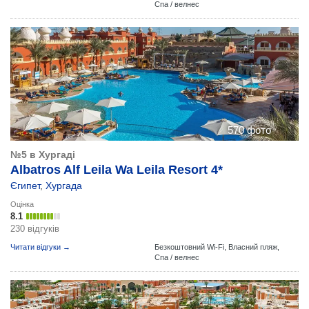
Спа / велнес
570 фото
№5 в Хургаді
Albatros Alf Leila Wa Leila Resort 4*
Єгипет
,
Хургада
Оцінка
8.1
230 відгуків
Читати відгуки →
Безкоштовний Wi-Fi,
Власний пляж,
Спа / велнес