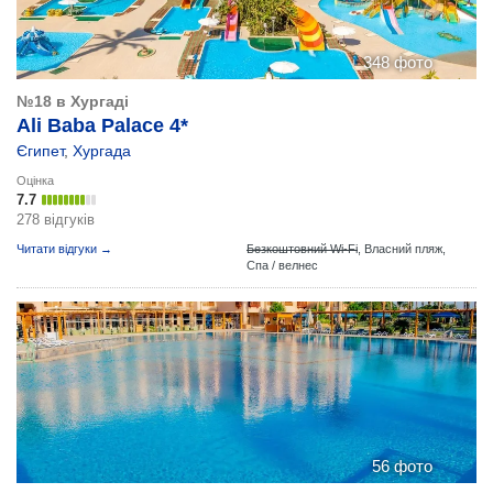
348 фото
№18 в Хургаді
Ali Baba Palace 4*
Єгипет
,
Хургада
Оцінка
7.7
278 відгуків
Читати відгуки →
Безкоштовний Wi-Fi
,
Власний пляж,
Спа / велнес
56 фото