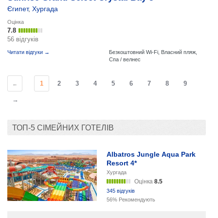
Єгипет
,
Хургада
Оцінка
7.8
56 відгуків
Читати відгуки →
Безкоштовний Wi-Fi,
Власний пляж,
Спа / велнес
1
2
3
4
5
6
7
8
9
←
→
ТОП-5 СІМЕЙНИХ ГОТЕЛІВ
Albatros Jungle Aqua Park
Resort 4*
Хургада
Оцінка
8.5
345 відгуків
56% Рекомендують