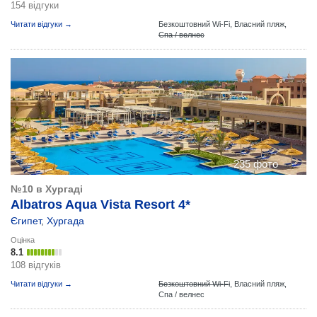
154 відгуки
Читати відгуки →
Безкоштовний Wi-Fi,
Власний пляж,
Спа / велнес
235 фото
№10 в Хургаді
Albatros Aqua Vista Resort 4*
Єгипет
,
Хургада
Оцінка
8.1
108 відгуків
Читати відгуки →
Безкоштовний Wi-Fi
,
Власний пляж,
Спа / велнес