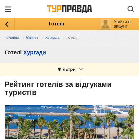
Увійти в
Готелі
акаунт
→
→
→
Головна
Єгипет
Хургада
Готелі
Готелі
Хургади
Фільтри
Рейтинг готелів за відгуками
туристів