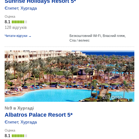
Sunrise Holidays Resort 5*
Єгипет
,
Хургада
Оцінка
8.1
128 відгуків
Читати відгуки →
Безкоштовний Wi-Fi,
Власний пляж,
Спа / велнес
283 фото
№9 в Хургаді
Albatros Palace Resort 5*
Єгипет
,
Хургада
Оцінка
8.1