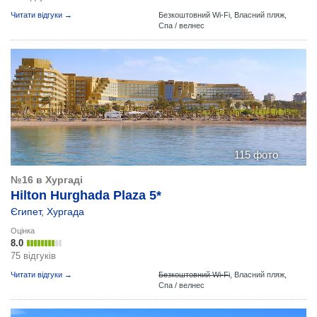
Читати відгуки →
Безкоштовний Wi-Fi,
Власний пляж,
Спа / велнес
115 фото
№16 в Хургаді
Hilton Hurghada Plaza 5*
Єгипет
,
Хургада
Оцінка
8.0
75 відгуків
Читати відгуки →
Безкоштовний Wi-Fi
,
Власний пляж,
Спа / велнес