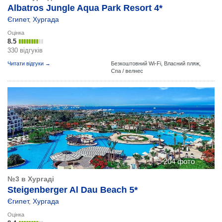
Albatros Jungle Aqua Park Resort 4*
Єгипет
,
Хургада
Оцінка
8.5
330 відгуків
Читати відгуки →
Безкоштовний Wi-Fi,
Власний пляж,
Спа / велнес
204 фото
№3 в Хургаді
Steigenberger Al Dau Beach 5*
Єгипет
,
Хургада
Оцінка