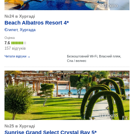
240 фото
№24 в Хургаді
Beach Albatros Resort 4*
Єгипет
,
Хургада
Оцінка
7.6
157 відгуків
Читати відгуки →
Безкоштовний Wi-Fi,
Власний пляж,
Спа / велнес
119 фото
№25 в Хургаді
Sunrise Grand Select Crystal Bay 5*