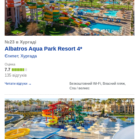
343 фото
№23 в Хургаді
Albatros Aqua Park Resort 4*
Єгипет
,
Хургада
Оцінка
7.7
135 відгуків
Читати відгуки →
Безкоштовний Wi-Fi,
Власний пляж,
Спа / велнес