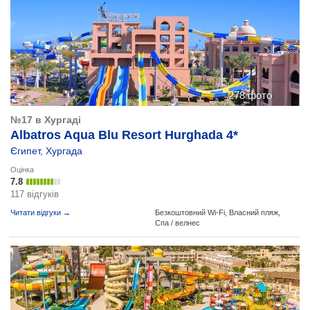
278 фото
№17 в Хургаді
Albatros Aqua Blu Resort Hurghada 4*
Єгипет
,
Хургада
Оцінка
7.8
117 відгуків
Читати відгуки →
Безкоштовний Wi-Fi,
Власний пляж,
Спа / велнес