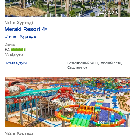
123 фото
№1 в Хургаді
Meraki Resort 4*
Єгипет
,
Хургада
Оцінка
9.1
33 відгуки
Читати відгуки →
Безкоштовний Wi-Fi,
Власний пляж,
Спа / велнес
1342 фото
№2 в Хургаді