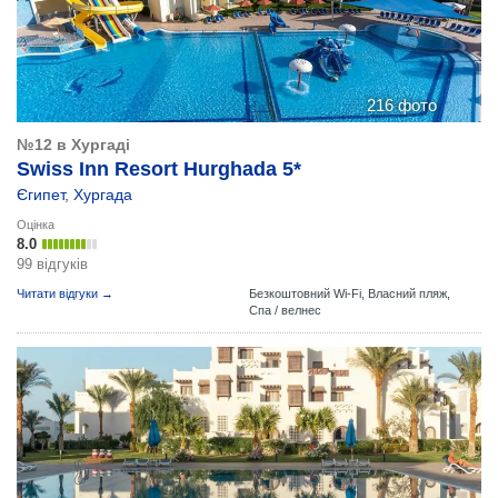
216 фото
№12 в Хургаді
Swiss Inn Resort Hurghada 5*
Єгипет
,
Хургада
Оцінка
8.0
99 відгуків
Читати відгуки →
Безкоштовний Wi-Fi,
Власний пляж,
Спа / велнес