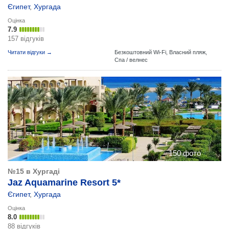
Єгипет
,
Хургада
Оцінка
7.9
157 відгуків
Читати відгуки →
Безкоштовний Wi-Fi,
Власний пляж,
Спа / велнес
150 фото
№15 в Хургаді
Jaz Aquamarine Resort 5*
Єгипет
,
Хургада
Оцінка
8.0
88 відгуків