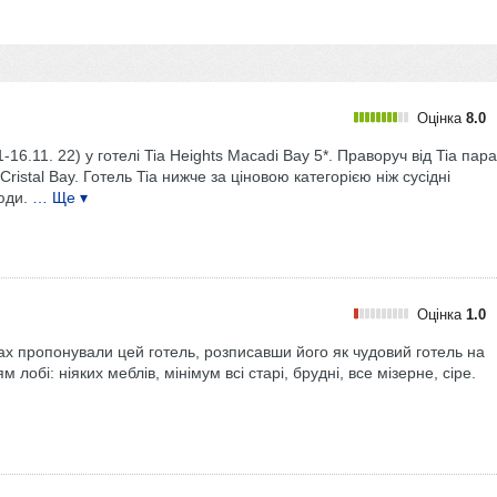
Оцінка
8.0
16.11. 22) у готелі Tia Heights Macadi Bay 5*. Праворуч від Tia пара
 Cristal Bаy. Готель Tia нижче за ціновою категорією ніж сусідні
юди.
… Ще ▾
Оцінка
1.0
мах пропонували цей готель, розписавши його як чудовий готель на
обі: ніяких меблів, мінімум всі старі, брудні, все мізерне, сіре.