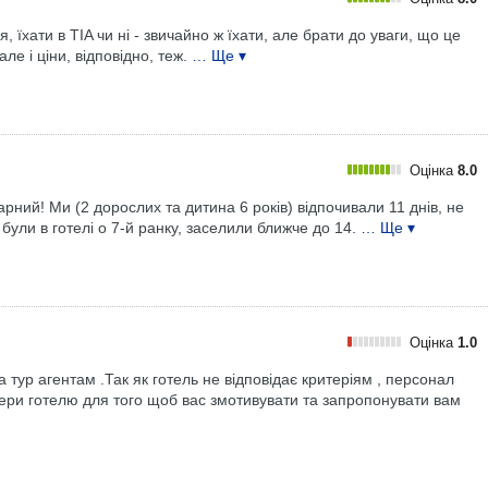
, їхати в TIA чи ні - звичайно ж їхати, але брати до уваги, що це
ле і ціни, відповідно, теж.
… Ще ▾
Оцінка
8.0
арний! Ми (2 дорослих та дитина 6 років) відпочивали 11 днів, не
ули в готелі о 7-й ранку, заселили ближче до 14.
… Ще ▾
Оцінка
1.0
ур агентам .Так як готель не відповідає критеріям , персонал
мери готелю для того щоб вас змотивувати та запропонувати вам