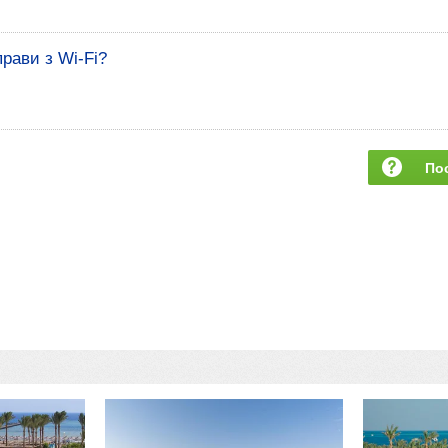
прави з Wi-Fi?
По
за