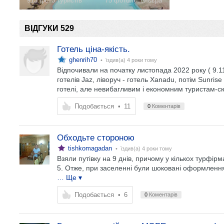
913 фото туристів
75 фото готельєра
ВІДГУКИ 529
Готель ціна-якість.
ghenrih70
• їздив(а)
4 роки тому
Відпочивали на початку листопада 2022 року ( 9.11-
готелів Jaz, ліворуч - готель Xanadu, потім Sunrise
готелі, але невибагливим і економним туристам-с
Подобається
•
11
0
Коментарів
Обходьте стороною
tishkomagadan
• їздив(а)
4 роки тому
Взяли путівку на 9 днів, причому у кількох турфір
5. Отже, при заселенні були шоковані оформленням л
… Ще ▾
Подобається
•
6
0
Коментарів