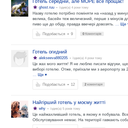
Готель середній, але МОРЕ все прощає!
ghost.ruu
• їздив(а)
4 роки тому
Назву готелю потрібно поміняти на «назад у минул
велика, басейн теж величезний, перше з мінусів д
пиво ще до обіду, правда ввечері довозять.
… Ще 
Подобається
•
9
0
Коментарів
Готель огидний
alekseeva880205
• їздив(а)
4 роки тому
Це жах мого життя! Я не люблю писати відгуки, ще
виборі готелю. Отже, приїхали ми з аеропорту за 
… Ще ▾
Подобається
•
12
2
коментаря
Найгірший готель у моєму житті
why
• їздив(а)
5 років тому
Це найжахливіший готель, в якому я побувала. Все
Обслуговування немає. На території гавкають соб