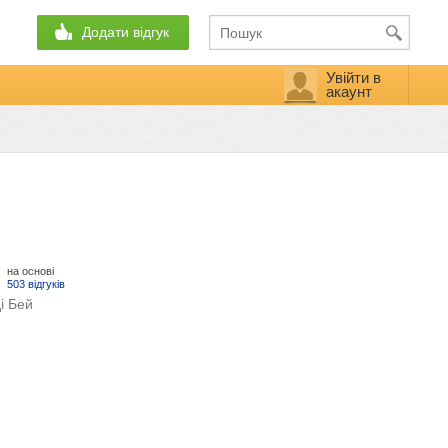
Додати відгук
Увійти в
акаунт
на основі
503 відгуків
і Бей