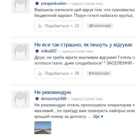
potapenkoelen
• їздив(а)
5 років тому
Вирішила написати цей відгук тим, хто сумнівається
бюджетний варіант. Поруч готелі набагато крутіші, а
Подобається
•
23
10
коментарів
Не все так страшно, як пишуть у відгуках
milka007
• їздив(а)
5 років тому
Друзі, не треба вірити жахливим відгукам! Готель г
хотілося їхати, дуже сподобалося! * ЗАСЕЛЕННЯ - б
Подобається
•
28
0
Коментарів
Не рекомендую
dimonchyk999
• їздив(а)
5 років тому
Не рекомендую готель пропонувати операторам та т
жахливий , по приїзду вам показують найгірші но
кращий номер за доплату.
… Ще ▾