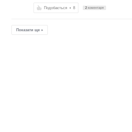
Подобається
•
8
2
коментаря
Показати ще »