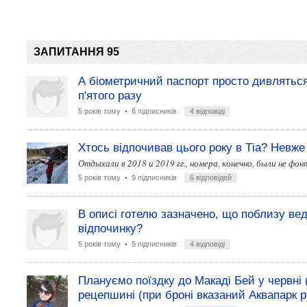
ЗАПИТАННЯ 95
А біометричний паспорт просто дивляться
п'ятого разу
5 років тому
• 6 підписників
4 відповіді
Хтось відпочивав цього року в Тіа? Невже
Отдыхали в 2018 и 2019 гг., номера, конечно, были не фо
5 років тому
• 9 підписників
6 відповідей
В описі готелю зазначено, що поблизу вед
відпочинку?
5 років тому
• 5 підписників
4 відповіді
Плануємо поїздку до Макаді Бей у червні (
рецепшині (при броні вказаний Аквапарк 