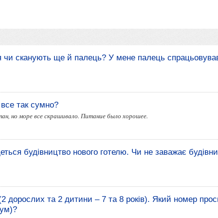
 чи сканують ще й палець? У мене палець спрацьовував
 все так сумно?
нтан, но море все скрашивало. Питание было хорошее.
еться будівництво нового готелю. Чи не заважає будівн
2 дорослих та 2 дитини – 7 та 8 років). Який номер прос
рум)?