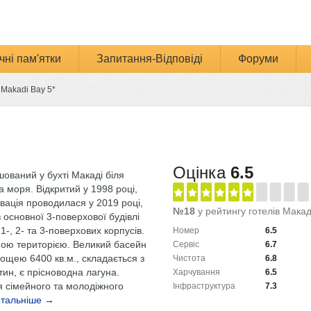
чні пам'ятки
Запитання-Відповіді
Форуми
 Makadi Bay 5*
и
Оцінка
6.5
ований у бухті Макаді біля
 моря. Відкритий у 1998 році,
вація проводилася у 2019 році,
№18
у рейтингу готелів Макад
 основної 3-поверхової будівлі
1-, 2- та 3-поверхових корпусів.
Номер
6.5
рною територією. Великий басейн
Сервіс
6.7
ощею 6400 кв.м., складається з
Чистота
6.8
тин, є прісноводна лагуна.
Харчування
6.5
я сімейного та молодіжного
Інфраструктура
7.3
тальніше →