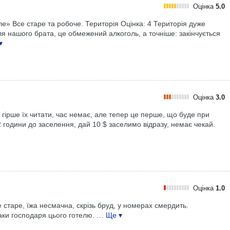
Оцінка
5.0
е» Все старе та робоче. Територія Оцінка: 4 Територія дуже
ля нашого брата, це обмежений алкоголь, а точніше: закінчується
▾
Оцінка
3.0
 гірше їх читати, час немає, але тепер це перше, що буде при
2 години до заселення, дай 10 $ заселимо відразу, немає чекай.
Оцінка
1.0
 старе, їжа несмачна, скрізь бруд, у номерах смердить.
аки господаря цього готелю.
… Ще ▾