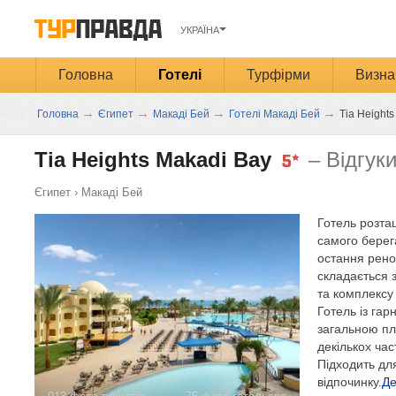
УКРАЇНА
Головна
Готелі
Турфірми
Визна
→
→
→
→
Головна
Єгипет
Макаді Бей
Готелі Макаді Бей
Tia Heights
Tia Heights Makadi Bay
– Відгук
Єгипет
›
Макаді Бей
Готель розташ
самого берега
остання рено
складається з
та комплексу 
Готель із га
загальною пл
декількох час
Підходить дл
відпочинку.
Де