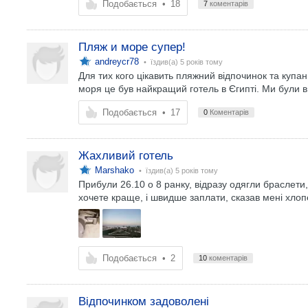
Подобається
•
18
7
коментарів
Пляж и море супер!
andreycr78
• їздив(а)
5 років тому
Для тих кого цікавить пляжний відпочинок та куп
моря це був найкращий готель в Єгипті. Ми були в 
Подобається
•
17
0
Коментарів
Жахливий готель
Marshako
• їздив(а)
5 років тому
Прибули 26.10 о 8 ранку, відразу одягли браслети,
хочете краще, і швидше заплати, сказав мені хлоп
Подобається
•
2
10
коментарів
Відпочинком задоволені