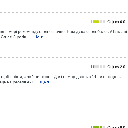
Оцінка
6.0
ання в морі рекомендую однозначно. Нам дуже сподобалося! В плані
Єгипті 5 разів.
… Ще ▾
Оцінка
2.0
 щоб поїсти, але їсти нічого. Далі номер дають з 14, але якщо ви
ець на ресепшені.
… Ще ▾
Оцінка
8.0