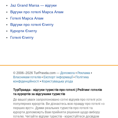
Jaz Grand Marsa — відгуки
Відгуки про готелі Марса Алам
Готелі Марса Алам
Відгуки про готелі Єгипту
Курорти Єгипту
Готелі Єгипту
© 2006–2026 TurPravda.com
—
Допомога
•
Реклама
•
Власникам готелів
•
Експорт інформаціЇ
•
Політика
конфіденційності
•
Користувацька угода
ТурПравда -
відгуки туристів про готелі
| Рейтинг готелів
та курортів за відгуками туристів
До вашої уваги запропоновано сотні відгуків про готелі усіх
популярних курортів. Ви дізнаєтесь всю правду про готелі «з
перших вуст». Думки реальних туристів про готелі та
курорти допоможуть Вам прийняти рішення щодо вибору
готелю. Читайте відгуки туристів - користуйтеся досвідом