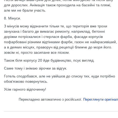
для дорослих. Анімація також проходила на басейні та пляжі,
але ми не брали участь.
8. Мінуси.
З мінусів можу відзначити тільки те, що територія вже трохи
зачухана і багато де вимагає ремонту, наприклад, бетонні
доріжки потріскалися і стерлася фарба, фасади корпусів
пофарбовані різними відтінками фарби, газон не найкрасивіший,
а в деяких місцях, праворуч від рецепції ближче до моря його.
зовсім ні, просто засипане все піском.
Також біля корпусу 20 йде будівництво, псує вигляд.
Саме тому і знімаю зірочки за відгук.
Готель сподобався, але не увійшов до списку тих, куди потрібно
обов'язково повернутись.
Усім гарного відпочинку!
Перекладено автоматично з російської.
Переглянути оригінал