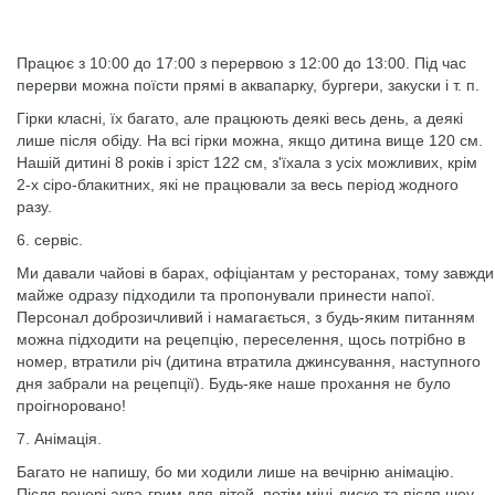
Працює з 10:00 до 17:00 з перервою з 12:00 до 13:00. Під час
перерви можна поїсти прямі в аквапарку, бургери, закуски і т. п.
Гірки класні, їх багато, але працюють деякі весь день, а деякі
лише після обіду. На всі гірки можна, якщо дитина вище 120 см.
Нашій дитині 8 років і зріст 122 см, з'їхала з усіх можливих, крім
2-х сіро-блакитних, які не працювали за весь період жодного
разу.
6. сервіс.
Ми давали чайові в барах, офіціантам у ресторанах, тому завжди
майже одразу підходили та пропонували принести напої.
Персонал доброзичливий і намагається, з будь-яким питанням
можна підходити на рецепцію, переселення, щось потрібно в
номер, втратили річ (дитина втратила джинсування, наступного
дня забрали на рецепції). Будь-яке наше прохання не було
проігноровано!
7. Анімація.
Багато не напишу, бо ми ходили лише на вечірню анімацію.
Після вечері аква-грим для дітей, потім міні-диско та після шоу