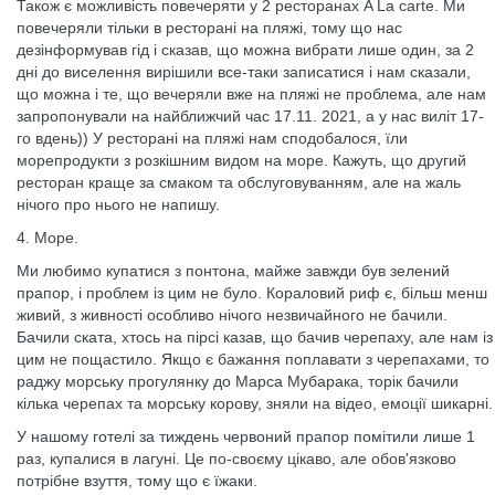
Також є можливість повечеряти у 2 ресторанах A La carte. Ми
повечеряли тільки в ресторані на пляжі, тому що нас
дезінформував гід і сказав, що можна вибрати лише один, за 2
дні до виселення вирішили все-таки записатися і нам сказали,
що можна і те, що вечеряли вже на пляжі не проблема, але нам
запропонували на найближчий час 17.11. 2021, а у нас виліт 17-
го вдень)) У ресторані на пляжі нам сподобалося, їли
морепродукти з розкішним видом на море. Кажуть, що другий
ресторан краще за смаком та обслуговуванням, але на жаль
нічого про нього не напишу.
4. Море.
Ми любимо купатися з понтона, майже завжди був зелений
прапор, і проблем із цим не було. Кораловий риф є, більш менш
живий, з живності особливо нічого незвичайного не бачили.
Бачили ската, хтось на пірсі казав, що бачив черепаху, але нам із
цим не пощастило. Якщо є бажання поплавати з черепахами, то
раджу морську прогулянку до Марса Мубарака, торік бачили
кілька черепах та морську корову, зняли на відео, емоції шикарні.
У нашому готелі за тиждень червоний прапор помітили лише 1
раз, купалися в лагуні. Це по-своєму цікаво, але обов'язково
потрібне взуття, тому що є їжаки.