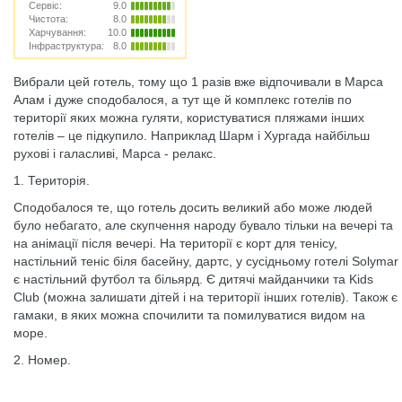
Сервіс:
9.0
Чистота:
8.0
Харчування:
10.0
Інфраструктура:
8.0
Вибрали цей готель, тому що 1 разів вже відпочивали в Марса
Алам і дуже сподобалося, а тут ще й комплекс готелів по
території яких можна гуляти, користуватися пляжами інших
готелів – це підкупило. Наприклад Шарм і Хургада найбільш
рухові і галасливі, Марса - релакс.
1. Територія.
Сподобалося те, що готель досить великий або може людей
було небагато, але скупчення народу бувало тільки на вечері та
на анімації після вечері. На території є корт для тенісу,
настільний теніс біля басейну, дартс, у сусідньому готелі Solymar
є настільний футбол та більярд. Є дитячі майданчики та Kids
Club (можна залишати дітей і на території інших готелів). Також є
гамаки, в яких можна спочилити та помилуватися видом на
море.
2. Номер.