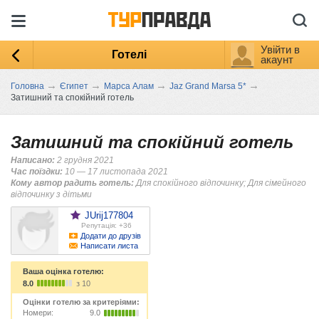
Увійти в
Готелі
акаунт
→
→
→
→
Головна
Єгипет
Марса Алам
Jaz Grand Marsa 5*
Затишний та спокійний готель
Затишний та спокійний готель
Написано:
2 грудня 2021
Час поїздки:
10 — 17 листопада 2021
Кому автор радить готель:
Для спокійного відпочинку; Для сімейного
відпочинку з дітьми
JUrij177804
Репутація: +36
Додати до друзів
Написати листа
Ваша оцінка готелю:
8.0
з 10
Оцінки готелю за критеріями:
Номери:
9.0