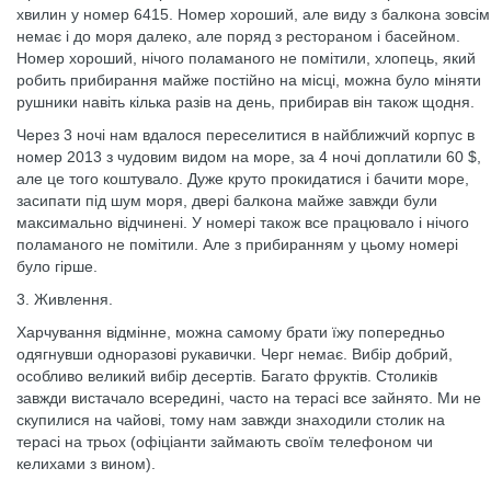
хвилин у номер 6415. Номер хороший, але виду з балкона зовсім
немає і до моря далеко, але поряд з рестораном і басейном.
Номер хороший, нічого поламаного не помітили, хлопець, який
робить прибирання майже постійно на місці, можна було міняти
рушники навіть кілька разів на день, прибирав він також щодня.
Через 3 ночі нам вдалося переселитися в найближчий корпус в
номер 2013 з чудовим видом на море, за 4 ночі доплатили 60 $,
але це того коштувало. Дуже круто прокидатися і бачити море,
засипати під шум моря, двері балкона майже завжди були
максимально відчинені. У номері також все працювало і нічого
поламаного не помітили. Але з прибиранням у цьому номері
було гірше.
3. Живлення.
Харчування відмінне, можна самому брати їжу попередньо
одягнувши одноразові рукавички. Черг немає. Вибір добрий,
особливо великий вибір десертів. Багато фруктів. Столиків
завжди вистачало всередині, часто на терасі все зайнято. Ми не
скупилися на чайові, тому нам завжди знаходили столик на
терасі на трьох (офіціанти займають своїм телефоном чи
келихами з вином).